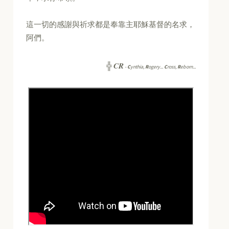
這一切的感謝與祈求都是奉靠主耶穌基督的名求，
阿們。
CR
╬
-
C
ynthia,
R
ogery...
C
ross,
R
eborn...