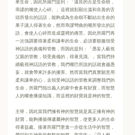
來生命，因此所羅門提到：「溫良的舌是生命樹，
乖謬的嘴使人心碎。」這裡就彰顯出溫和良善的舌
頭所發出的話語，能夠成為生命樹不斷結出生命的
果子讓人得著生命，然而乖謬彎曲的嘴所發出的話
語，會使人心碎而造成靈裡的痛苦。因此所羅門再
一次強調要得著柔和謙卑的生命，必須要順服領受
神話語的責備和管教，而因此提到：「愚妄人藐視
父親的管教，領受責備的，得著見識。」當我們持
續藐視神話語的管教，我們嘴巴所說的話就會越愚
妄，就會帶來許多的擾害。然而當我們真實願意用
柔和謙卑的心，去領受神話語的管教來調整我們的
生命，所羅門指出義人的家中會多有財寶，而智慧
人的嘴會播揚知識，而這裡的財寶就是神的智慧。
主呀，因此當我們擁有神的智慧就是真正擁有神的
財寶，能夠播揚傳遞屬神的智慧，使更多人的生命
得著益處。接著所羅門更進一步從生活中的智慧，
帶回到在神面前獻祭的智慧，而宣告：「惡人獻