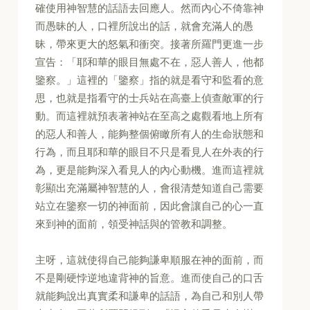
確使用神智慧的話語去回應人。然而內心不倚靠神
而愚昧的人，口裡所說出的話，就會充滿人的愚
昧，帶來更大的怒氣和衝突。接著所羅門更進一步
宣告：「耶和華的眼目無處不在，惡人善人，他都
鑒察。」這裡的「鑒察」指的就是看守和監看的意
思，也就是指看守的士兵站在高臺上偵查敵軍的行
動。而這裡就預表著神站在至高之處觀看地上所有
的惡人和善人，能夠整個俯瞰所有人的生命狀態和
行為，而且耶和華的眼目不只是看見人在外表的行
為，更是能夠深入看見人的內心動機。進而這裡就
彰顯出充滿屬神智慧的人，會很清楚知道自己需要
站立在鑒察一切的神面前，因此會讓自己的心一直
來到神的面前，領受神話與的管教和調整。
主呀，這就使得自己能夠謙卑順服在神的面前，而
不是剛硬悖逆地違背神的旨意。進而使自己的口舌
就能夠說出真實柔和謙卑的話語，為自己和別人帶