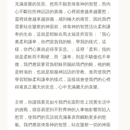
充滿喜樂的笑容。然而不願意倚靠神的智慧，而內
心不斷抗拒神話語的責備，心裡就會越來越憂愁，
靈裡就會越來越損傷，感到極大的痛苦。因此我們
需要站在鑒察的神面前，倚靠神的智慧活出柔和謙
卑的生命，這就是耶穌在馬太福音所宣告：「我心
裏柔和謙卑，你們當負我的軛，學我的樣式，這
樣，你們心裏就必得享安息。」這裡「柔和」指的
就是柔軟而不剛硬，而「謙卑」則是不驕傲也不卑
微，我們應當要背負耶穌所賜給我們的軛，祂的軛
是輕省的，也就是順服神話語的管教。進而使我們
學習耶穌柔和謙卑的樣式，這樣就會使我們的心裡
得著真正屬天的安息，心中充滿屬天的喜樂。
主呀，你讓我看見如今我們在面對世上現實生活中
的挑戰，很容易受到不對齊神的人事物影響而陷入
愁苦，使我們的言語就充滿暴戾而觸動更多的怒
氣。我們應當倚靠神的智慧，站在鑒察一切的神面