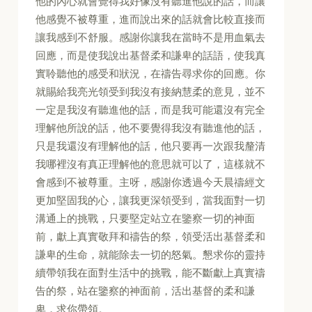
他的內心就會覺得我好像沒有聽進他說的話，而讓
他感覺不被尊重，進而說出來的話就會比較直接而
讓我感到不舒服。感謝你讓我在當時不是用血氣去
回應，而是使我說出基督柔和謙卑的話語，使我真
實聆聽他的感受和狀況，在禱告尋求你的回應。你
就賜給我亮光領受到我沒有接納慧柔的意見，並不
一定是我沒有聽進他的話，而是我可能還沒有完全
理解他所說的話，他不要覺得我沒有聽進他的話，
只是我還沒有理解他的話，他只要再一次跟我釐清
我哪裡沒有真正理解他的意思就可以了，這樣就不
會感到不被尊重。主呀，感謝你透過今天晨禱經文
更加堅固我的心，讓我更深領受到，當我面對一切
溝通上的挑戰，只要堅定站立在鑒察一切的神面
前，獻上真實敬拜和禱告的祭，領受活出基督柔和
謙卑的生命，就能除去一切的怒氣。懇求你的靈持
續帶領我在面對生活中的挑戰，能不斷獻上真實禱
告的祭，站在鑒察的神面前，活出基督的柔和謙
卑，求你帶領。