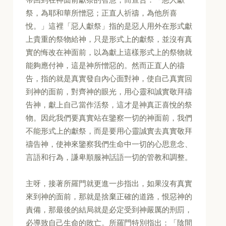
祭，為耶和華所憎惡；正直人祈禱，為他所喜
悅。」這裡「惡人獻祭」指的是惡人用外在形式獻
上貴重的祭物給神，只是形式上的獻祭，並沒有真
實的悔改在神面前，以為獻上這樣形式上的祭物就
能夠應付神，這是神所憎惡的。然而正直人的禱
告，指的就是真實發自內心面對神，使自己真實回
到神的面前，對齊神的眼光，用心靈和誠實敬拜禱
告神，獻上自己當作活祭，這才是神真正喜悅的祭
物。因此我們要真實站在鑒察一切的神面前，我們
不能形式上的獻祭，而是要用心靈誠實去真實敬拜
禱告神，使神來鑒察我們生命中一切的心思意念、
言語和行為，謙卑順服神話語一切的管教和調整。
主呀，接著所羅門就更進一步指出，如果沒有真實
來到神的面前，那就是捨棄正確的道路，恨惡神的
責備，那最後的結局就是必定受到神嚴厲的刑罰，
必導致自己生命的敗亡。所羅門特別指出：「陰間