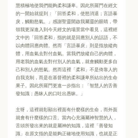
慧積極地使我們能夠柔和謙卑。因此所羅門在經文
的一開始就提到：「回答柔和，使怒消退；言語暴
戾，觸動怒氣。」感謝聖靈開啟我屬靈的眼睛，帶
領我更深進入到今天經文的場景當中看見，這裡經
文中的「回答柔和」指的就是回應別人的話語，不
以肉體回應肉體。然而「言語暴戾」則是指放縱肉
體，用血氣去對付血氣。當我們放縱自己的肉體，
用老我的血氣去對付別人的血氣，就會觸動更多自
己和別人的怒氣。然而這裡「柔和」不是倚靠人的
自我克制，而是在基督裡的柔和謙卑所結出的生命
果子。因此所羅門更進一步指出：「智慧人的舌善
發知識；愚昧人的口吐出愚昧。」
主呀，這裡就彰顯出裡面有什麼樣的生命，而外面
就會有什麼樣的口舌。當內心充滿屬神智慧的人，
舌頭所發出來的就是屬神的知識，這裡「善發知
識」在原文指的是能夠正確地使用知識，也就是正