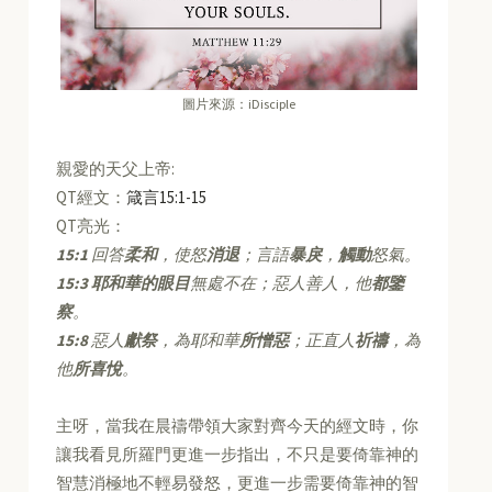
圖片來源：iDisciple
親愛的天父上帝:
QT經文：
箴言15:1-15
QT亮光：
15:1
回答
柔和
，使怒
消退
；言語
暴戾
，
觸動
怒氣。
15:3
耶和華的眼目
無處不在；惡人善人，他
都鑒
察
。
15:8
惡人
獻祭
，為耶和華
所憎惡
；正直人
祈禱
，為
他
所喜悅
。
主呀，當我在晨禱帶領大家對齊今天的經文時，你
讓我看見所羅門更進一步指出，不只是要倚靠神的
智慧消極地不輕易發怒，更進一步需要倚靠神的智