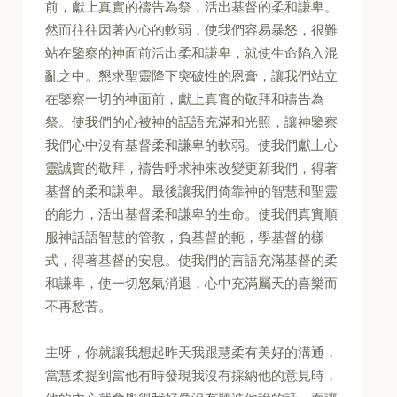
前，獻上真實的禱告為祭，活出基督的柔和謙卑。
然而往往因著內心的軟弱，使我們容易暴怒，很難
站在鑒察的神面前活出柔和謙卑，就使生命陷入混
亂之中。懇求聖靈降下突破性的恩膏，讓我們站立
在鑒察一切的神面前，獻上真實的敬拜和禱告為
祭。使我們的心被神的話語充滿和光照，讓神鑒察
我們心中沒有基督柔和謙卑的軟弱。使我們獻上心
靈誠實的敬拜，禱告呼求神來改變更新我們，得著
基督的柔和謙卑。最後讓我們倚靠神的智慧和聖靈
的能力，活出基督柔和謙卑的生命。使我們真實順
服神話語智慧的管教，負基督的軛，學基督的樣
式，得著基督的安息。使我們的言語充滿基督的柔
和謙卑，使一切怒氣消退，心中充滿屬天的喜樂而
不再愁苦。
主呀，你就讓我想起昨天我跟慧柔有美好的溝通，
當慧柔提到當他有時發現我沒有採納他的意見時，