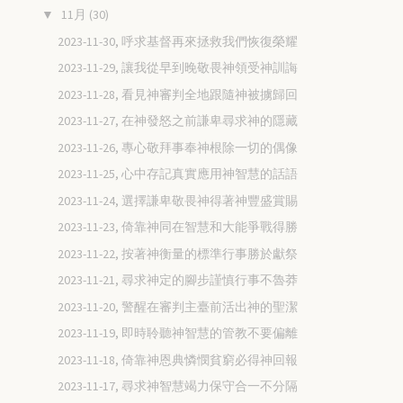
11月
(30)
▼
2023-11-30, 呼求基督再來拯救我們恢復榮耀
2023-11-29, 讓我從早到晚敬畏神領受神訓誨
2023-11-28, 看見神審判全地跟隨神被擄歸回
2023-11-27, 在神發怒之前謙卑尋求神的隱藏
2023-11-26, 專心敬拜事奉神根除一切的偶像
2023-11-25, 心中存記真實應用神智慧的話語
2023-11-24, 選擇謙卑敬畏神得著神豐盛賞賜
2023-11-23, 倚靠神同在智慧和大能爭戰得勝
2023-11-22, 按著神衡量的標準行事勝於獻祭
2023-11-21, 尋求神定的腳步謹慎行事不魯莽
2023-11-20, 警醒在審判主臺前活出神的聖潔
2023-11-19, 即時聆聽神智慧的管教不要偏離
2023-11-18, 倚靠神恩典憐憫貧窮必得神回報
2023-11-17, 尋求神智慧竭力保守合一不分隔