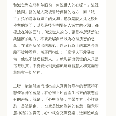
和滅亡尚在耶和華眼前，何況世人的心呢？」這裡
「陰間」指的是人死後暫時停留的地方，而「滅
亡」指的是永遠滅亡的火湖，也就是說人死之後所
停留的陰間，以及最後審判要使人滅亡的火湖，都
擺放在神的面前，何況世人的心，更是神所清楚能
夠鑒察的地方。不要欺騙自己以為心裡所想的惡
念，在嘴巴所發出的怒氣，以及行為上的罪惡是隱
藏不被神看見。所羅門指出：「褻慢人不愛受責
備，他也不就近智慧人。」就彰顯出褻慢的人只是
逃避現實，不喜愛受到責備就逃避智慧人和充滿智
慧鑒察一切的神。
主呀，最後所羅門指出當人真實倚靠神的智慧和不
想倚靠神的智慧，在心裡上所會產生出來的狀態會
有的差異，就是：「心中喜樂，面帶笑容；心裡憂
愁，靈被損傷。」也就是說倚靠神的智慧，願意順
服神話語的責備，心中就會充滿喜樂，進而臉就會