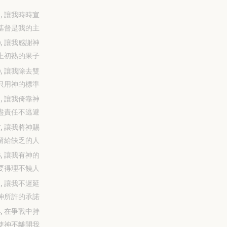
-31, 讓我時時宣
基督是我的主
-30, 讓我感謝神
上初熟的果子
-29, 讓我除去雙
只用神的標準
-28, 讓我倚靠神
盡責任不逃避
-27, 讓我將神賜
留給缺乏的人
-26, 讓我有神的
要得理不饒人
-25, 讓我不遲延
神所許的承諾
-24, 在爭戰中持
使神不離開我