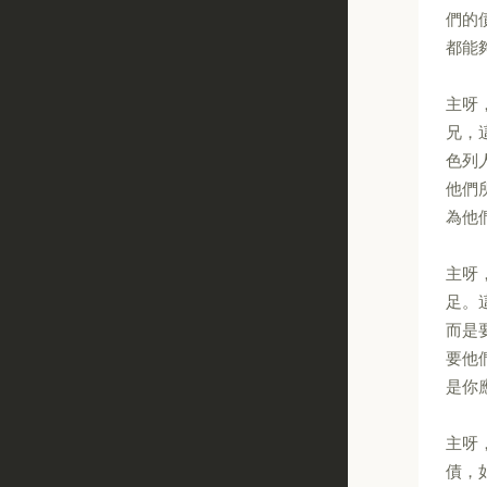
們的
都能
主呀
兄，
色列
他們
為他
主呀
足。
而是
要他
是你
主呀
債，