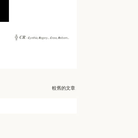
CR
╬
-
C
ynthia,
R
ogery...
C
ross,
R
eborn...
較舊的文章