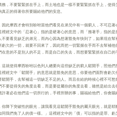
債務，不要緊緊抓在手上，而土地也是一樣不要緊緊抓在手上，使得
夠真正的得著你所要賜給他們的安息。
，因此摩西才會特別吩咐當他們看見在弟兄中有一個窮人，不可忍著
這裡經文中的「忍著心」指的是硬著心的意思，而「揝著手」指的是
人不要看見缺乏的弟兄，而內心因為想著豁免年快到了，如果現在幫
所虧欠的一切，就要不回來了，因此而把一切緊握在手而不去幫補他
們在意的不是別人的不足，而是自己的失去，而想要緊緊抓在自己的
，這就使得摩西吩咐以色列人總要向這些缺乏的窮人鬆開手，照他們
這裡經文中「鬆開手」的意思就是豁免的意思，你要他們面對會虧欠
要鬆開手，去幫補這一切缺乏不足的人。而且在給的時候心裡不可愁
們不要從得失的角度去看，而是要從屬你的角度去看，雖然是給出去
應許著必在他們這一切所行的，手裡所辦的事，賜福給他們，你會賜
，你降下突破性的眼光，讓我看見這鬆開手豁免的屬天眼光，就是耶
如同我們免了人的債一樣。」這裡經文中的「債」可以指的是罪、虧