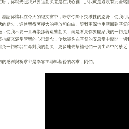
主呀，你就光照我只要這虧欠還是在我心裡，那我就是還沒有完全鬆
，感謝你讓我在今天的經文當中，呼求你降下突破性的恩膏，使我可
我的虧欠，這使我得著極大的釋放和自由。讓我更深地重新回到基督
光，使我不要一直再緊抓著這些虧欠，而是看見你要賜給我的一切是
靈持續充滿掌管我的心思意念，使我能夠在基督的安息當中鬆開一切
豁免一切軟弱生命對我的虧欠，更多地去幫補他們一切生命中的缺乏
切的感謝與祈求都是奉靠主耶穌基督的名求，阿們。