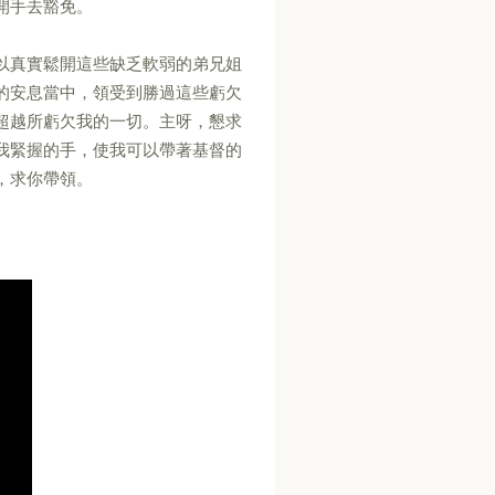
開手去豁免。
以真實鬆開這些缺乏軟弱的弟兄姐
的安息當中，領受到勝過這些虧欠
超越所虧欠我的一切。主呀，懇求
我緊握的手，使我可以帶著基督的
，求你帶領。