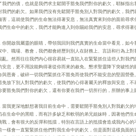
了我們的債，也就是我們求主鬆開手豁免我們對你的虧欠，耶穌指出
對我們的虧欠。如果我們沒有先鬆開手豁免別人對我們的虧欠，我們
傷害，這就使我們的生命無法得著安息，無法真實來到你的面前尋求
我們生命中的虧欠，我們才能夠進入到你賜給我們的安息，尋求得著
，你開啟我屬靈的眼睛，帶領我回到我們真實的生命當中看見，如今
家中、職場、教會，我們都會經歷到別人在財務上、言語和行為上對
混亂。然而往往我們內心很容易就一直陷入在緊緊抓住這些人對我們
的安息，更不用說能夠得著從你而來的赦免。懇求聖靈降下突破性的
命與恩膏，破碎一切我們緊抓住不豁免而使我們不能安息的堅固營壘
豁免放下別人對我們的虧欠，使我們的心得著屬天的釋放與安息，不
你要豁免我們對你的虧欠，還有你要在我們一切所行的，所辦的事上
，當我更深地默想著我目前生命中，需要鬆開手豁免別人對我虧欠的
陷在生命中的黑暗，而有許多缺乏和軟弱的弟兄姐妹時，因著他們生
挑戰，會有很大的反彈和抵擋，特別在言語上的抵擋會造成我內心的
前一樣會一直緊緊抓住他們對我生命中的虧欠，但是面對這樣負面的