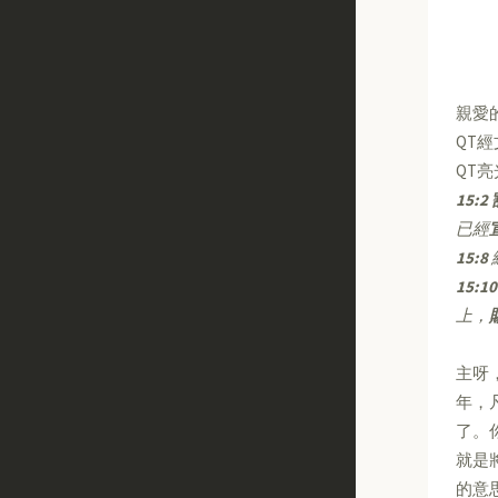
親愛
QT
QT
15:2
已經
15:8
15:10
上，
主呀
年，
了。
就是
的意