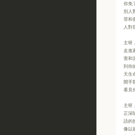
你免
別人
罪和
人對
主呀
走進
害和
到你
天生
開手
看見
主呀
正深
語的
像以