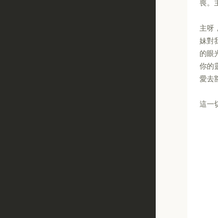
喪。
主呀
妹對
的眼
你的
愛去
這一