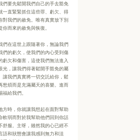
我們要先鬆開我們自己的手去豁免
就一直緊緊抓住這些罪、虧欠、得
你對我們的赦免。唯有真實放下別
從你而來的赦免與恢復。
我們在這世上跟隨著你，無論我們
我們的虧欠，使我們的內心受到傷
的虧欠和傷害，這使我們無法進入
眼光，讓我們得著鬆開手豁免的屬
。讓我們真實將一切交託給你，鬆
再愁煩而是充滿屬天的喜樂。進而
賜福給我們。
地方時，你就讓我想起在面對幫助
命軟弱而對於我幫助他們回到你話
不舒服。主呀，雖然我的心已經不
言語和狀態會讓我感到無力和沮