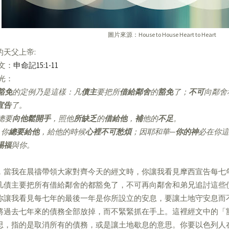
圖片來源：House to House Heart to Heart
的天父上帝:
經文：
申命記15:1-11
亮光：
豁免
的定例乃是這樣：凡
債主
要把所
借給鄰舍
的
豁免
了；
不可
向鄰舍
宣告
了。
總要
向他鬆開手
，照他
所缺乏
的
借給他
，
補
他的
不足
。
你
總要給他
，給他的時候
心裡不可愁煩
；因耶和華─
你的神
必在你這
賜福
與你。
，當我在晨禱帶領大家對齊今天的經文時，你讓我看見摩西宣告每七
凡債主要把所有借給鄰舍的都豁免了，不可再向鄰舍和弟兄追討這些
你讓我看見每七年的最後一年是你所設立的安息，要讓土地守安息而
將過去七年來的債務全部放掉，而不緊緊抓在手上。這裡經文中的「
思，指的是取消所有的債務，或是讓土地歇息的意思。你要以色列人