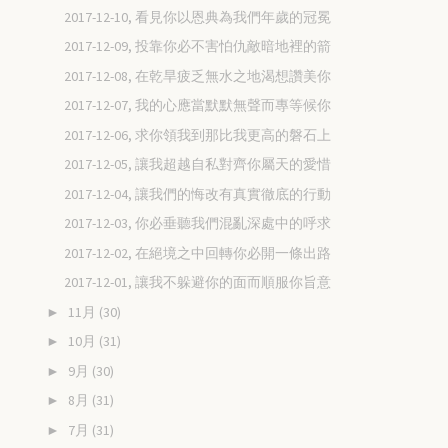
2017-12-10, 看見你以恩典為我們年歲的冠冕
2017-12-09, 投靠你必不害怕仇敵暗地裡的箭
2017-12-08, 在乾旱疲乏無水之地渴想讚美你
2017-12-07, 我的心應當默默無聲而專等候你
2017-12-06, 求你領我到那比我更高的磐石上
2017-12-05, 讓我超越自私對齊你屬天的愛惜
2017-12-04, 讓我們的悔改有真實徹底的行動
2017-12-03, 你必垂聽我們混亂深處中的呼求
2017-12-02, 在絕境之中回轉你必開一條出路
2017-12-01, 讓我不躲避你的面而順服你旨意
11月
(30)
►
10月
(31)
►
9月
(30)
►
8月
(31)
►
7月
(31)
►