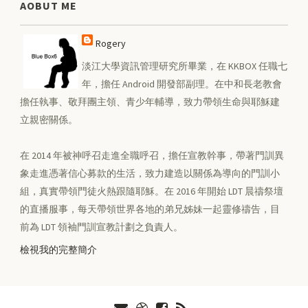
AOBUT ME
Rogery
淡江大學資訊管理研究所畢業，在 KKBOX 任職七
年，擔任 Android 開發部副理。在中和長老教會
擔任執事、敬拜團主領、青少年輔導，致力帶領生命與耶穌建
立親密關係。
在 2014 年被神呼召走進全職呼召，擔任宣教幹事，帶著門訓異
象走進憑著信心募款的生活，致力建造以關係為導向的門訓小
組，真實帶領門徒火熱跟隨耶穌。在 2016 年開始 LDT 晨禱祭壇
的直播服事，每天帶領世界各地的弟兄姊妹一起靈修禱告，目
前為 LDT 領袖門訓宣教計劃之負責人。
檢視我的完整簡介