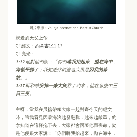
圖片來源：Vallejo International Baptist Church
親愛的天父上帝:
QT經文：
約拿書1:11-17
QT亮光：
1:12
他對他們說：「你們
將我抬起來
，
拋在海中
，
海就平靜
了；我知道你們遭這大風是
因我的緣
故
。」
1:17
耶和華
安排一條大魚
吞了約拿，他在魚腹中
三
日三夜
。
主呀，當我在晨禱帶領大家一起對齊今天的經文
時，讓我看見因著海浪越發翻騰，越來越嚴重，約
拿知道在這樣拖下去，大家都會因著他而喪命，於
是他便跟大家說：「你們將我抬起來，拋在海中，