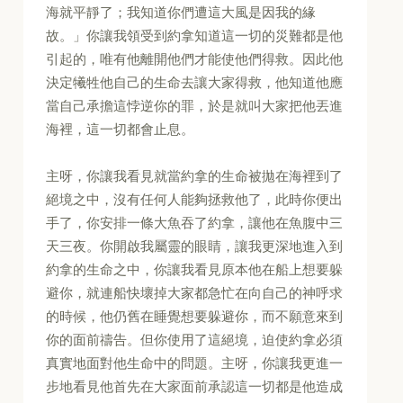
海就平靜了；我知道你們遭這大風是因我的緣
故。」你讓我領受到約拿知道這一切的災難都是他
引起的，唯有他離開他們才能使他們得救。因此他
決定犧牲他自己的生命去讓大家得救，他知道他應
當自己承擔這悖逆你的罪，於是就叫大家把他丟進
海裡，這一切都會止息。
主呀，你讓我看見就當約拿的生命被拋在海裡到了
絕境之中，沒有任何人能夠拯救他了，此時你便出
手了，你安排一條大魚吞了約拿，讓他在魚腹中三
天三夜。你開啟我屬靈的眼睛，讓我更深地進入到
約拿的生命之中，你讓我看見原本他在船上想要躲
避你，就連船快壞掉大家都急忙在向自己的神呼求
的時候，他仍舊在睡覺想要躲避你，而不願意來到
你的面前禱告。但你使用了這絕境，迫使約拿必須
真實地面對他生命中的問題。主呀，你讓我更進一
步地看見他首先在大家面前承認這一切都是他造成