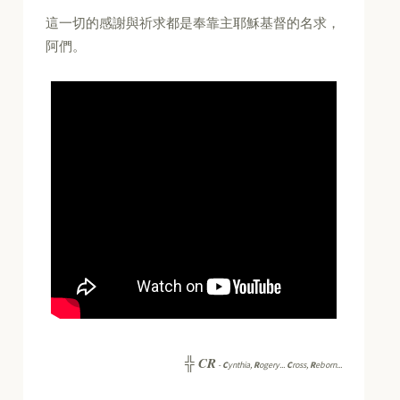
這一切的感謝與祈求都是奉靠主耶穌基督的名求，
阿們。
CR
╬
-
C
ynthia,
R
ogery...
C
ross,
R
eborn...