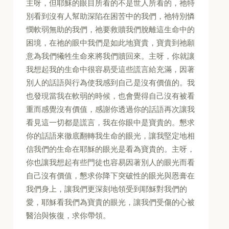
主呀，但耶穌的眼目所看的不是世人所看的，祂特
別看到沒有人幫助深陷在困苦中的我們，祂特別憐
憫軟弱無助的我們，祂要救贖我們脫離這生命中的
困境，在祂的眼中我們是如此地寶貴，寶貴到祂願
意為我們犧牲生命來將我們贖回來。主呀，你就讓
我想起我的生命中很容易受這些謊言給充滿，因著
別人的話語與行為使我感到自己是沒有價值的。我
也發現當我在軟弱的時候，也會覺得自己沒有被看
重而感覺沒有價值，感謝你透過你的話語再次讓我
看見這一切都是謊言，我在你眼中是寶貴的。懇求
你的話語來徹底翻轉我生命的眼光，讓我堅定地相
信我們的生命在耶穌的眼光是看為寶貴的。主呀，
你也讓我想起有些門徒也容易因著別人的眼光而看
自己沒有價值，懇求你降下突破性的眼光與恩膏在
我們身上，讓我們更深刻地領受到耶穌對我們的
愛，耶穌看我們為寶貴的眼光，讓我們受傷的心被
醫治與恢復，求你帶領。