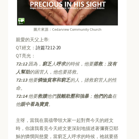
圖片來源：Cedarview Community Church
親愛的天父上帝:
QT經文：
詩篇72:12-20
QT亮光：
72:12
因為，
窮乏
人
呼求
的時候，他要
搭救
；
沒有
人幫助
的困苦人，他也要搭救。
72:13
他要
憐恤貧寒和窮乏
的人，拯救窮苦人的性
命。
72:14
他要
救贖
他們
脫離欺壓和強暴
；
他們的血
在
他
眼中看為寶貴
。
主呀，當我在晨禱帶領大家一起對齊今天的經文
時，你讓我看見今天經文更深刻地描述著彌賽亞耶
穌的憐憫與慈愛，當窮乏人呼求的時候，祂就要搭