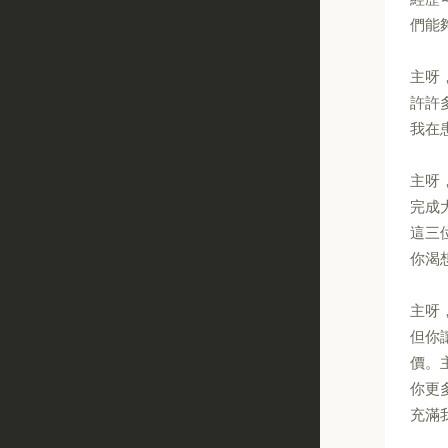
們能
主呀
許許
我在
主呀
完成
這三
你渴
主呀
但你
價。
你更
充滿