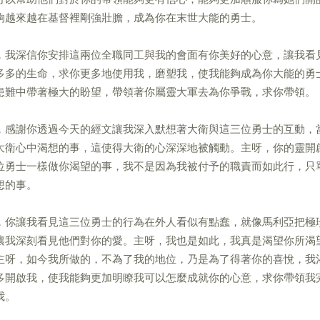
夠越來越在基督裡剛強壯膽，成為你在末世大能的勇士。
，我深信你安排這兩位全職同工與我的會面有你美好的心意，讓我看
多多的生命，求你更多地使用我，磨塑我，使我能夠成為你大能的勇
患難中帶著極大的盼望，帶領著你屬靈大軍去為你爭戰，求你帶領。
，感謝你透過今天的經文讓我深入默想著大衛與這三位勇士的互動，
大衛心中渴想的事，這使得大衛的心深深地被觸動。主呀，你的靈開
位勇士一樣做你渴望的事，我不是因為我被付予的職責而如此行，只
想的事。
，你讓我看見這三位勇士的行為在外人看似有點蠢，就像馬利亞把極
讓我深刻看見他們對你的愛。主呀，我也是如此，我真是渴望你所渴
主呀，如今我所做的，不為了我的地位，乃是為了得著你的喜悅，我
多開啟我，使我能夠更加明瞭我可以怎麼成就你的心意，求你帶領我
我。