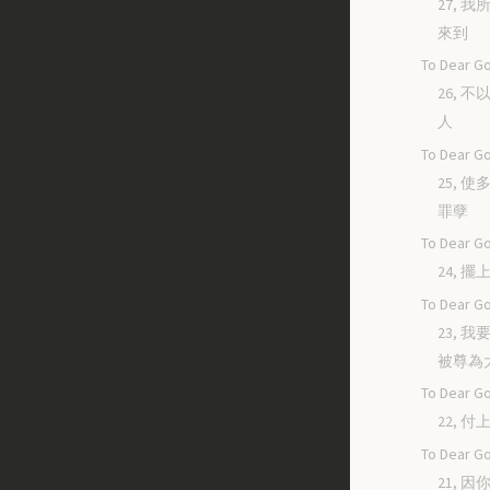
27, 
來到
To Dear Go
26, 
人
To Dear Go
25, 
罪孽
To Dear Go
24, 
To Dear Go
23, 
被尊為
To Dear Go
22, 
To Dear Go
21, 