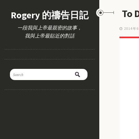
To
Rogery 的禱告日記
一段我與上帝最親密的故事，
2014年
我與上帝最貼近的對話