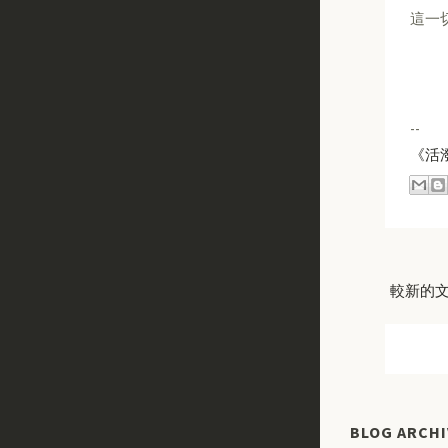
這一
--
《活
較新的
BLOG ARCHI