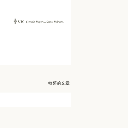
CR
╬
-
C
ynthia,
R
ogery...
C
ross,
R
eborn...
較舊的文章