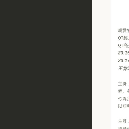
親愛
QT
QT
23:1
23:1
不肯
主呀
程。
你為
以順
主呀
經歷