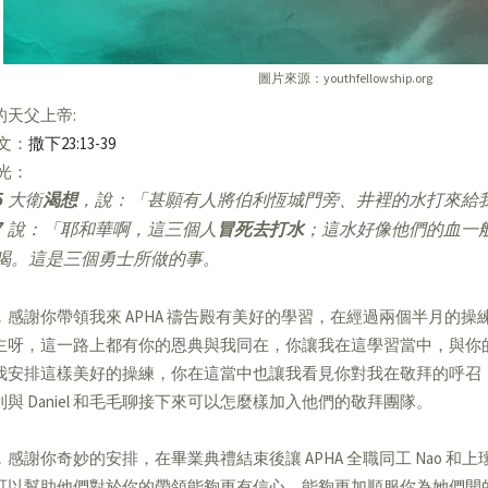
圖片來源：youthfellowship.org
的天父上帝:
經文：
撒下23:13-39
亮光：
5
大衛
渴想
，說：「甚願有人將伯利恆城門旁、井裡的水打來給
7
說：「耶和華啊，這三個人
冒死去打水
；這水好像他們的血一
喝。這是三個勇士所做的事。
，感謝你帶領我來 APHA 禱告殿有美好的學習，在經過兩個半月的操練，
主呀，這一路上都有你的恩典與我同在，你讓我在這學習當中，與你
我安排這樣美好的操練，你在這當中也讓我看見你對我在敬拜的呼召
利與 Daniel 和毛毛聊接下來可以怎麼樣加入他們的敬拜團隊。
，感謝你奇妙的安排，在畢業典禮結束後讓 APHA 全職同工 Nao 
可以幫助他們對於你的帶領能夠更有信心，能夠更加順服你為她們開