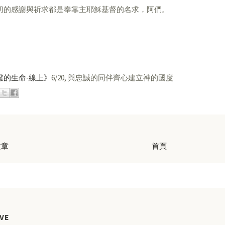
切的感謝與祈求都是奉靠主耶穌基督的名求，阿們。
潑的生命-線上》
6/20, 與忠誠的同伴齊心建立神的國度
文章
首頁
VE