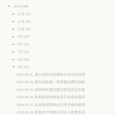
2024
(366)
▼
12月
(31)
►
11月
(30)
►
10月
(31)
►
9月
(30)
►
8月
(31)
►
7月
(31)
►
6月
(30)
►
5月
(31)
▼
2024-05-31, 遵行神的道路根除生活中的邱壇
2024-05-30, 看見神超越一切掌權的審判拯救
2024-05-29, 跟隨神的靈說實話對抗謊言的靈
2024-05-28, 爭戰前尋求神旨意不按喜好選擇
2024-05-27, 在神面前降卑自己呼求神的憐憫
2024-05-26, 敬畏持守神律法不陷入貪婪罪惡