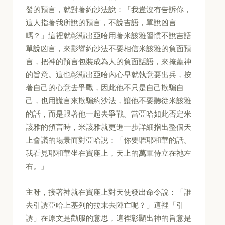
發的預言，就對著約沙法說：「我豈沒有告訴你，
這人指著我所說的預言，不說吉語，單說凶言
嗎？」這裡就彰顯出亞哈用著米該雅習慣不說吉語
單說凶言，來影響約沙法不要相信米該雅的負面預
言，把神的預言包裝成為人的負面話語，來掩蓋神
的旨意。這也彰顯出亞哈內心早就執意要出兵，按
著自己的心意去爭戰，因此他不只是自己欺騙自
己，也用謊言來欺騙約沙法，讓他不要聽從米該雅
的話，而是跟著他一起去爭戰。當亞哈如此否定米
該雅的預言時，米該雅就更進一步詳細指出整個天
上會議的場景而對亞哈說：「你要聽耶和華的話。
我看見耶和華坐在寶座上，天上的萬軍侍立在祂左
右。」
主呀，接著神就在寶座上對天使發出命令說：「誰
去引誘亞哈上基列的拉末去陣亡呢？」這裡「引
誘」在原文是勸服的意思，這裡彰顯出神的旨意是