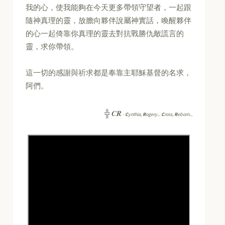
我的心，使我能夠在今天更多帶領守望者，一起跟
隨神真理的靈，放膽向夥伴說屬神實話，喚醒夥伴
的心一起倚靠你真理的靈去對抗戰勝仇敵謊言的
靈，求你帶領。
這一切的感謝與祈求都是奉靠主耶穌基督的名求，
阿們。
CR
╬
-
C
ynthia,
R
ogery...
C
ross,
R
eborn...