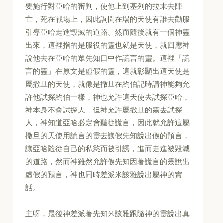
要施行對亞哈的審判，使他上到基列的拉末去陣
亡，死在戰場上，因此詢問在場的天使有誰去勸服
引導亞哈走進毀滅的道路。然而隨後就有一個神靈
出來，這裡指的是服役的靈也就是天使，就回應神
說他去在亞哈的眾先知口中作謊言的靈。這裡「謊
言的靈」在原文是虛假的靈，這就彰顯出這天使是
屬撒旦的天使，就像是撒旦在約伯記時請神能夠允
許他試探約伯一樣，神也允許這天使去試探亞哈，
神本身不會試探人，但神允許屬撒旦的靈去試探
人，神知道亞哈必定會聽從謊言，因此就允許這屬
撒旦的天使用謊言的靈去讓假先知說出假的預言，
讓亞哈隨從自己的私慾而被引誘，進而走進被毀滅
的道路，然而神雖然允許假先知因著謊言的靈說出
虛假的預言，神也同時差派米該雅說出屬神的實
話。
主呀，最後神差派著先知米該雅跟隨神的靈說出真