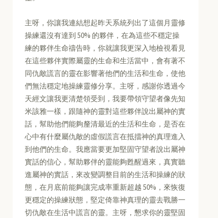
主呀，你讓我連結想起昨天系統列出了這個月靈修
操練還沒有達到 50% 的夥伴，在為這些不穩定操
練的夥伴生命禱告時，你就讓我更深入地檢視看見
在這些夥伴實際屬靈的生命和生活當中，會有著不
同仇敵謊言的靈在影響著他們的生活和生命，使他
們無法穩定地操練靈修分享。主呀，感謝你透過今
天經文讓我更清楚領受到，我要帶領守望者像先知
米該雅一樣，跟隨神的靈對這些夥伴說出屬神的實
話，幫助他們能夠釐清最近的生活和生命，是否在
心中有什麼屬仇敵的虛假謊言在抵擋神的真理進入
到他們的生命。我應當要更加堅固守望者說出屬神
實話的信心，幫助夥伴的靈能夠甦醒過來，真實聽
進屬神的實話，來改變調整目前的生活和操練的狀
態，在月底前能夠讓完成率重新超越 50%，來恢復
更穩定的操練狀態，堅定倚靠神真理的靈去戰勝一
切仇敵在生活中謊言的靈。主呀，懇求你的靈堅固