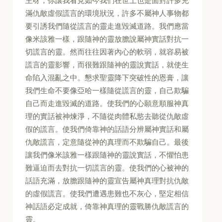
主呀，你讓我看見如今我們在世上也是面對許多充
滿仇敵虛假謊言的環境狀況，許多不屬神人事物都
要引誘我們隨從謊言的靈走進毀滅道路。我們應當
像米該雅一樣，跟隨神的靈放膽說屬神實話對抗一
切謊言的靈。然而往往因著內心的軟弱，就容易被
謊言的靈影響，而很難跟隨神的靈說實話，就使生
命陷入混亂之中。懇求聖靈降下突破性的恩膏，讓
我們生命不要像亞哈一樣隨從謊言的靈，自己欺騙
自己而走進毀滅的道路。使我們的心願意順服神真
理的實話被神煉淨，不隨從肉體私慾去聽從仇敵虛
假的謊言。使我們倚靠神的話語分辨屬神實話和屬
仇敵謊言，定意隨從神的真理而不欺騙自己。最後
讓我們像米該雅一樣跟隨神的靈說實話，不懼怕患
難逼迫而去對抗一切謊言的靈。使我們的心被神的
話語充滿，放膽跟隨神的靈宣告屬神真理對抗仇敵
的虛假謊言。使我們遭遇患難也不灰心，堅定相信
神話語必定成就，倚靠神真理的靈戰勝仇敵謊言的
靈。