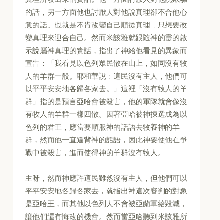
的話，另一方面他也討厭人對他說真理卻不合他心
意的話。也就是不肯改變自己順從真理，只想要改
變真理來迎合自己。然而米該雅就跟隨神的靈的啟
示說屬神真理的實話，指出了神給他看見的異象而
宣告：「我看見以色列眾民散在山上，如同沒有牧
人的羊群一般。耶和華說：這民沒有主人，他們可
以平平安安地各歸各家去。」這裡「沒有牧人的羊
群」指的是預言亞哈會被殺害，他的軍隊就會像沒
有牧人的羊群一樣四散。因著亞哈被神揀選成為以
色列的君王，應當要順服神的話語去牧養神的羊
群，然而他一直違背神的話語，因此神要使他在爭
戰中被殺害，進而使得神的羊群沒有牧人。
主呀，然而神應許這民雖然沒有主人，但他們可以
平平安安地各歸各家去，就指出神這次審判的對象
是亞哈王，而其他以色列人不會被亞蘭軍給毀滅，
讓他們還有悔改的機會。然而當亞哈聽到米該雅所