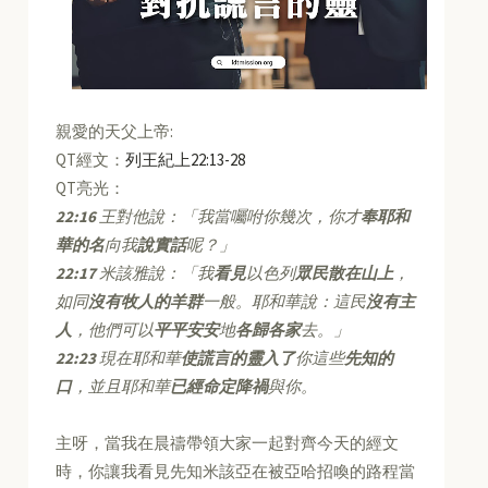
親愛的天父上帝:
QT經文：
列王紀上22:13-28
QT亮光：
22:16
王對他說：「我當囑咐你幾次，你才
奉耶和
華的名
向我
說實話
呢？」
22:17
米該雅說：「我
看見
以色列
眾民散在山上
，
如同
沒有牧人的羊群
一般。耶和華說：這民
沒有主
人
，他們可以
平平安安
地
各歸各家
去。」
22:23
現在耶和華
使謊言的靈入了
你這些
先知的
口
，並且耶和華
已經命定降禍
與你。
主呀，當我在晨禱帶領大家一起對齊今天的經文
時，你讓我看見先知米該亞在被亞哈招喚的路程當