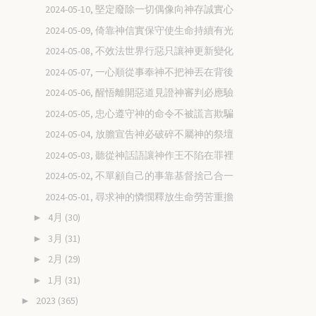
2024-05-10, 堅定廢除一切偶像向神存誠實心
2024-05-09, 倚靠神信實保守使生命持續有光
2024-05-08, 不效法世界行惡只讓神更新變化
2024-05-07, 一心順從事奉神不把神丟在背後
2024-05-06, 醒悟離開惡道見證神審判必應驗
2024-05-05, 忠心遵守神的命令不被謊言欺騙
2024-05-04, 放膽宣告神必破碎不屬神的祭壇
2024-05-03, 聽從神話語讓神作王不陷在罪裡
2024-05-02, 不單顧自己的事靠基督捨己合一
2024-05-01, 尋求神的憐憫釋放生命勞苦重擔
4月
(30)
►
3月
(31)
►
2月
(29)
►
1月
(31)
►
2023
(365)
►