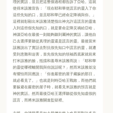
理的實話，並且把這整個過程都告訴了亞哈。這就
使得米該雅宣告：「現在耶和華使謊言的靈入了你
這些先知的口，並且耶和華已經命定降禍與你。」
這裡就彰顯出米該雅清楚指出神允許這謊言的靈進
入到這些假先知的口，就是要命定降災禍給亞哈，
神讓亞哈在最後一刻能夠聽到屬神的實話，讓他自
己去選擇要聽從真理的靈還是謊言的靈。最後當米
該雅說出了實話去對抗假先知口中謊言的靈，就遭
受到患難和迫害，首先假先知的領袖西底家就前來
打米該雅的臉，抵擋和羞辱米該雅而說：「耶和華
的靈從哪裡離開我與你說話呢？」然而米該雅並沒
有懼怕而回應說：「你進嚴密的屋子藏躲的那日，
就必看見了。」也就是到時亞哈王戰敗，而他們就
要躲避在嚴密的屋子時，就看見米該雅的預言就是
神的實話。然而最後亞哈王選擇聽從假先知虛假的
謊言，而將米該雅關進監獄裡。