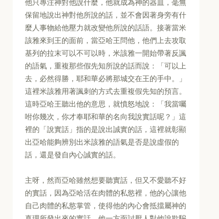
他只專注神對他說什麼，他就成為神的器皿，毫無
保留地說出神對他所說的話，並不會因著身旁有什
麼人事物給他壓力就改變他所說的話語。接著當米
該雅來到王的面前，當亞哈王問他，他們上去攻取
基列的拉末可以不可以時，米該雅一開始帶著反諷
的語氣，重複那些假先知所說的話而說：「可以上
去，必然得勝，耶和華必將那城交在王的手中。」
這裡米該雅用著諷刺的方式去重複假先知的預言。
這時亞哈王聽出他的意思，就憤怒地說：「我當囑
咐你幾次，你才奉耶和華的名向我說實話呢？」這
裡的「說實話」指的是說出誠實的話，這裡就彰顯
出亞哈能夠辨別出米該雅的語氣是否是說虛假的
話，還是發自內心誠實的話。
主呀，然而亞哈雖然想要聽實話，但又不愛聽不好
的實話，因為亞哈活在肉體的私慾裡，他的心讓他
自己肉體的私慾掌管，使得他的內心會抵擋屬神的
真理所發出來的實話。他一方面討厭人對他說欺騙