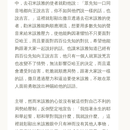
中，去召米該雅的使者就勸他說：「眾先知一口同
音地都向王說吉言，你不如與他們說一樣的話，也
說吉言。」這裡就彰顯出撒旦透過去召米該雅的使
者，勸米該雅能夠順應潮流，想要用多數先知的聲
音來給米該雅壓力，使他能夠因著懼怕不只要面對
亞哈王，而且要面對四百位先知的對抗，希望他能
夠跟著大家一起說好的話。也讓米該雅知道已經有
四百位先知向王說吉言，他只有一個人就算說兇言
也改變不了情勢，無法影響亞哈王的決定，而且還
會遭受到迫害，乾脆就順應局勢，跟著大家說一樣
的話，撒旦透過壓力和逼迫要使米該雅，不敢在眾
人面前勇敢說出神賜給他的話語。
主呀，然而米該雅的心並沒有被這些對自己不利的
局勢給壓制，反倒堅定地宣告：「我指著永生的耶
和華起誓，耶和華對我說什麼，我就說什麼。」這
裡就彰顯出米該雅眼中只有神而沒有其他人事物，