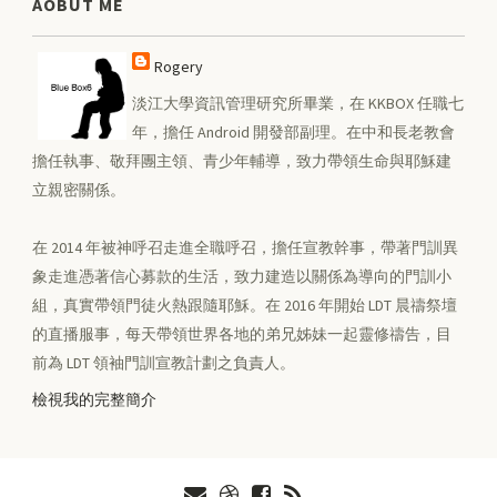
AOBUT ME
Rogery
淡江大學資訊管理研究所畢業，在 KKBOX 任職七
年，擔任 Android 開發部副理。在中和長老教會
擔任執事、敬拜團主領、青少年輔導，致力帶領生命與耶穌建
立親密關係。
在 2014 年被神呼召走進全職呼召，擔任宣教幹事，帶著門訓異
象走進憑著信心募款的生活，致力建造以關係為導向的門訓小
組，真實帶領門徒火熱跟隨耶穌。在 2016 年開始 LDT 晨禱祭壇
的直播服事，每天帶領世界各地的弟兄姊妹一起靈修禱告，目
前為 LDT 領袖門訓宣教計劃之負責人。
檢視我的完整簡介