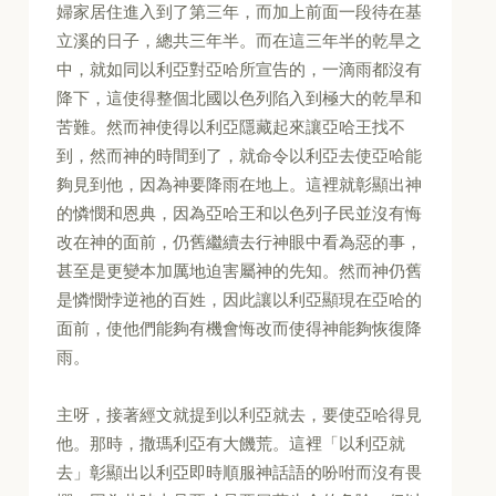
婦家居住進入到了第三年，而加上前面一段待在基
立溪的日子，總共三年半。而在這三年半的乾旱之
中，就如同以利亞對亞哈所宣告的，一滴雨都沒有
降下，這使得整個北國以色列陷入到極大的乾旱和
苦難。然而神使得以利亞隱藏起來讓亞哈王找不
到，然而神的時間到了，就命令以利亞去使亞哈能
夠見到他，因為神要降雨在地上。這裡就彰顯出神
的憐憫和恩典，因為亞哈王和以色列子民並沒有悔
改在神的面前，仍舊繼續去行神眼中看為惡的事，
甚至是更變本加厲地迫害屬神的先知。然而神仍舊
是憐憫悖逆祂的百姓，因此讓以利亞顯現在亞哈的
面前，使他們能夠有機會悔改而使得神能夠恢復降
雨。
主呀，接著經文就提到以利亞就去，要使亞哈得見
他。那時，撒瑪利亞有大饑荒。這裡「以利亞就
去」彰顯出以利亞即時順服神話語的吩咐而沒有畏