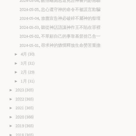
2024-05-06, 醒悟離開惡道見證神審判必應驗
2024-05-05, 忠心遵守神的命令不被謊言欺騙
2024-05-04, 放膽宣告神必破碎不屬神的祭壇
2024-05-03, 聽從神話語讓神作王不陷在罪裡
2024-05-02, 不單顧自己的事靠基督捨己合一
2024-05-01, 尋求神的憐憫釋放生命勞苦重擔
4月
(30)
►
3月
(31)
►
2月
(29)
►
1月
(31)
►
2023
(365)
►
2022
(365)
►
2021
(365)
►
2020
(366)
►
2019
(365)
►
2018
(365)
►