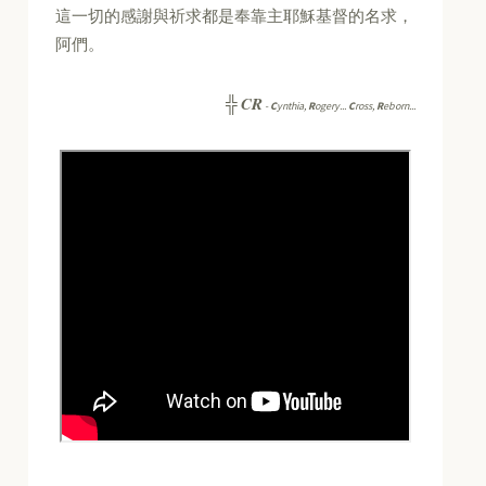
這一切的感謝與祈求都是奉靠主耶穌基督的名求，
阿們。
CR
╬
-
C
ynthia,
R
ogery...
C
ross,
R
eborn...