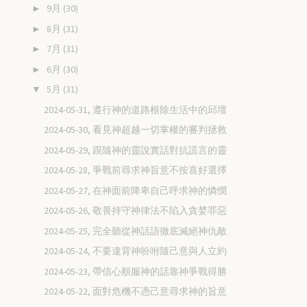
9月
(30)
►
8月
(31)
►
7月
(31)
►
6月
(30)
►
5月
(31)
▼
2024-05-31, 遵行神的道路根除生活中的邱壇
2024-05-30, 看見神超越一切掌權的審判拯救
2024-05-29, 跟隨神的靈說實話對抗謊言的靈
2024-05-28, 爭戰前尋求神旨意不按喜好選擇
2024-05-27, 在神面前降卑自己呼求神的憐憫
2024-05-26, 敬畏持守神律法不陷入貪婪罪惡
2024-05-25, 完全聽從神話語徹底滅絕神仇敵
2024-05-24, 不要違背神吩咐隨己意與人立約
2024-05-23, 帶信心順服神的話靠神爭戰得勝
2024-05-22, 面對危機不憑己意尋求神的旨意