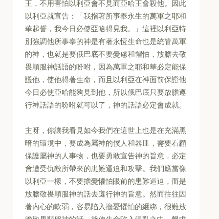
王，不用害怕以利亞會不見而亞哈王會殺他。因此
以利亞就宣告：「我指著所事奉永生的萬軍之耶和
華起誓，我今日必使亞哈得見我。」這裡以利亞特
別強調他所事奉的神是有著永恆生命也是統管萬軍
的神，也就是要俄巴底不要憂慮和懼怕，放膽去敬
畏順服神話語的吩咐，因為萬軍之耶和華必定能保
護他，使他得著生命，而且以利亞在神面前保證他
今日必使亞哈能夠見到他，所以俄巴底只要放膽遵
行神話語的吩咐就可以了，神的話語必定會成就。
主呀，你讓我看見如今我們在這世上也是在充滿黑
暗的環境中，要成為屬神的僕人和器皿，需要看顧
保護屬神的人事物，也要勇敢宣告神的旨意，必定
會遭受仇敵所帶來的患難逼迫和攻擊。我們應當像
以利亞一樣，不要擔憂懼怕眼前的患難逼迫，而是
放膽敬畏順服神的話去遵行神的旨意。然而往往因
著內心的軟弱，容易陷入擔憂懼怕的綑綁，很難放