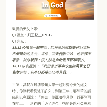
親愛的天父上帝:
QT經文：
列王紀上18:1-15
QT亮光：
18:12
恐怕
我
一離開
你，耶和華的靈
就提你
到我
所
不知道
的地方去。這樣，我
去告訴
亞哈，他若
找不
著
你，就
必殺我
；僕人卻是
自幼敬畏耶和華
的。
18:15
以利亞說：「我指著所
事奉永生
的
萬軍之耶
和華
起誓，我
今日必使
亞哈
得見我
。」
主呀，當我在晨禱帶領大家一起對齊今天的經文
時，你讓我看見過了許久，到第三年，耶和華的話
臨到以利亞說：「你去，使亞哈得見你，我要降雨
在地上。」這裡的「過了許久」指的是以利亞在寡