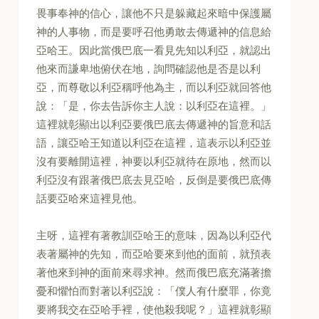
畏事奉神的信心，讓他不只是躲藏起來暗中保護屬
神的人事物，而是要呼召他勇敢去傳遞神的信息給
亞哈王。因此當俄巴底一看見先知以利亞，就認出
他來而謙卑地俯伏在地，詢問確認他是否是以利
亞，而尊敬以利亞稱呼他為主，而以利亞就回答他
說：「是，你去告訴你主人說：以利亞在這裡。」
這裡就彰顯出以利亞要俄巴底去傳遞神的旨意和話
語，讓亞哈王知道以利亞在這裡，這表示以利亞並
沒有要離開這裡，神要以利亞就待在原地，然而以
利亞沒有跟著俄巴底去見亞哈，反倒是要俄巴底傳
話要亞哈來這裡見他。
主呀，這裡有著教訓亞哈王的意味，因為以利亞代
表著屬神的先知，而亞哈要來到他的面前，就預表
著他來到神的面前來尋求神。然而俄巴底充滿著擔
憂和懼怕而對著以利亞說：「僕人有什麼罪，你竟
要將我交在亞哈手裡，使他殺我呢？」這裡就彰顯