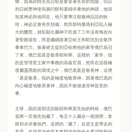
懼，因為此時去見亞哈是要冒著生命的危險，但以
利亞經歷神使烏鴉叼餅和寡婦供養他的神蹟，他深
知道神必與他同在，他只要專注順服神話語的吩
咐，神必定會有所預備。然而那時撒瑪利亞陷入極
大的饑荒，就彰顯出屬神子民過了三年沒有悔改向
著聖殿禱告，而是繼續跟著亞哈王和耶洗別去敬拜
事奉巴力。接著經文提到亞哈將他的家宰俄巴底召
了來，俄巴底甚是敬畏耶和華。這裡的「家宰」指
的是管理君王家中事務的高級官員，然而在這樣極
度屬靈黑暗的環境之中，俄巴底甚是敬畏神，這裡
「甚是敬畏」指的是極度地敬畏神。因著俄巴底的
內心極度地敬畏著神，因此不敢做違背神旨意的
事。
主呀，因此當耶洗別殺耶和華眾先知的時候，俄巴
底將一百個先知藏了，每五十人藏在一個洞裡，拿
餅和水供養他們。這裡的「藏了」在原文是帶走的
意思，也就是說他原本奉耶洗別的命令要清除殺掉