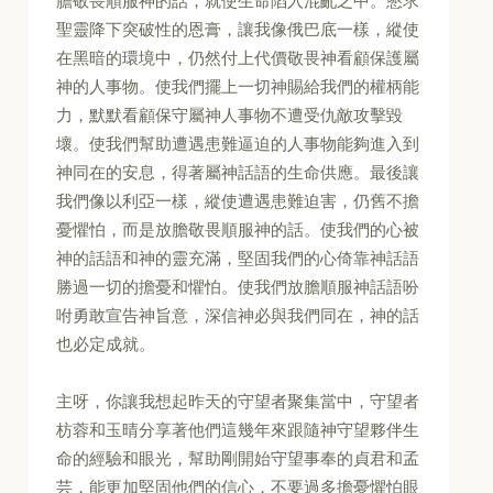
膽敬畏順服神的話，就使生命陷入混亂之中。懇求
聖靈降下突破性的恩膏，讓我像俄巴底一樣，縱使
在黑暗的環境中，仍然付上代價敬畏神看顧保護屬
神的人事物。使我們擺上一切神賜給我們的權柄能
力，默默看顧保守屬神人事物不遭受仇敵攻擊毀
壞。使我們幫助遭遇患難逼迫的人事物能夠進入到
神同在的安息，得著屬神話語的生命供應。最後讓
我們像以利亞一樣，縱使遭遇患難迫害，仍舊不擔
憂懼怕，而是放膽敬畏順服神的話。使我們的心被
神的話語和神的靈充滿，堅固我們的心倚靠神話語
勝過一切的擔憂和懼怕。使我們放膽順服神話語吩
咐勇敢宣告神旨意，深信神必與我們同在，神的話
也必定成就。
主呀，你讓我想起昨天的守望者聚集當中，守望者
枋蓉和玉晴分享著他們這幾年來跟隨神守望夥伴生
命的經驗和眼光，幫助剛開始守望事奉的貞君和孟
芸，能更加堅固他們的信心，不要過多擔憂懼怕眼