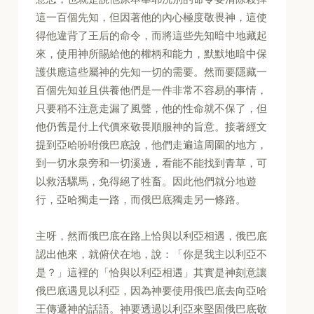
這一百個先知，但因著他的內心極度敬畏神，這使
得他違背了王后的命令，而將這些先知暗中地藏起
來，使用神所賜給他的權柄和能力，默默地暗中保
護供應這些屬神的先知一切的需要。然而要隱藏一
百個先知並且供養他們是一件非常不容易的事情，
只要稍不注意走漏了風聲，他的性命就不保了，但
他仍舊是付上代價來敬畏順服神的旨意。接著經文
提到亞哈吩咐俄巴底說，他們走遍這周圍的地方，
到一切水泉旁和一切溪邊，看能不能找到青草，可
以救活騾馬，免得絕了牲畜。因此他們就分地遊
行，亞哈獨走一路，而俄巴底獨走另一條路。
主呀，然而俄巴底在路上恰與以利亞相遇，俄巴底
認出他來，就俯伏在地，說：「你是我主以利亞不
是？」這裡的「恰與以利亞相遇」其實是神刻意讓
俄巴底遇見以利亞，因為神要使用俄巴底去向亞哈
王傳遞神的話語。神要透過以利亞來堅固俄巴底敬