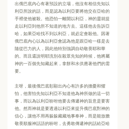
出俄巴底內心有著預設的立場，他沒有相信先知以
利亞所說的話，而是認為以利亞要將他交在亞哈的
手裡使他被殺。他恐怕一離開以利亞，神的靈就提
走以利亞到他所不知道的地方去。這樣他去告訴亞
哈，如果亞哈找不到以利亞，就必定會殺他。因著
俄巴底內心以為以利亞會認為他是跟亞哈一樣是去
隨從巴力的人，因此他特別強調自幼敬畏耶和華
的。而且還說明耶洗別在殺眾先知的時候，他將屬
神的一百個先知藏起來，拿餅和水供應著他們的需
要。
主呀，最後俄巴底彰顯出內心有許多的擔憂和懼
怕，他害怕先知以利亞不知道他為神所做的這一切
事，而以為以利亞吩咐他要去傳遞神的旨意是要害
他。然而神就是要透過以利亞來提升俄巴底對神的
信心，讓他不用再躲躲藏藏地事奉神，而是能放膽
敬畏順服神話語的吩咐，去勇敢傳遞神的話給亞哈