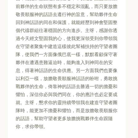
前夥伴的生命狀態有多不穩定和混亂，而只要放膽
敬畏順服神的話語去遵行神的旨意，幫助夥伴生命
回到神話語的同在和保護，就能經歷到神會堅固整
個代禱群組往著穩固的方向進步。主呀，感謝你透
過今天經文堅固我的心，使我更深領受到你帶領我
在守望者聚集中建造這樣彼此幫補扶持的守望者團
隊，使我們一方面像俄巴底一樣，默默看顧保守著
夥伴在遭遇患難逼迫時，能夠進入到神同在的安
息，得著神話語的生命供應。另一方面我們也要像
以利亞一樣，放膽敬畏順服神話語的吩咐，勇敢挑
戰夥伴的生命，倚靠神的話語去勝過一切的擔憂和
懼怕，深信你必與我們同在，你的應許也必定要成
就。主呀，懇求你的靈持續帶領我在建造守望者團
隊時，能更加不擔憂和懼怕，而是放膽敬畏順服你
的話語，幫助守望者更多放膽挑戰夥伴生命跟隨
你，求你帶領。