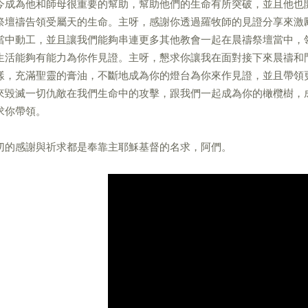
今成為他和師母很重要的幫助，幫助他們的生命有所突破，並且他也
祭壇禱告領受屬天的生命。主呀，感謝你透過羅牧師的見證分享來激
當中動工，並且讓我們能夠串連更多其他教會一起在晨禱祭壇當中，
生活能夠有能力為你作見證。主呀，懇求你讓我在面對接下來晨禱和
樣，充滿聖靈的膏油，不斷地成為你的燈台為你來作見證，並且帶領
來毀滅一切仇敵在我們生命中的攻擊，跟我們一起成為你的橄欖樹，
求你帶領。
切的感謝與祈求都是奉靠主耶穌基督的名求，阿們。