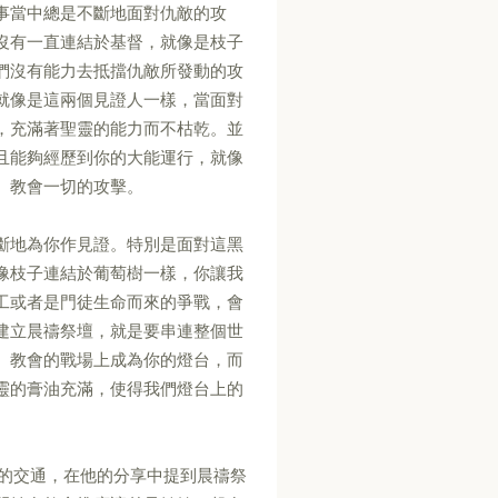
事當中總是不斷地面對仇敵的攻
沒有一直連結於基督，就像是枝子
們沒有能力去抵擋仇敵所發動的攻
就像是這兩個見證人一樣，當面對
，充滿著聖靈的能力而不枯乾。並
且能夠經歷到你的大能運行，就像
、教會一切的攻擊。
斷地為你作見證。特別是面對這黑
像枝子連結於葡萄樹一樣，你讓我
工或者是門徒生命而來的爭戰，會
建立晨禱祭壇，就是要串連整個世
、教會的戰場上成為你的燈台，而
靈的膏油充滿，使得我們燈台上的
好的交通，在他的分享中提到晨禱祭