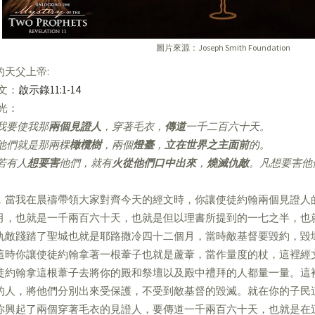
圖片來源：Joseph Smith Foundation
的天父上帝:
經文：
啟示錄11:1-14
亮光：
我要使我那
兩個見證人
，穿著毛衣，
傳道
一千二百六十天。
他們就是那兩棵
橄欖樹
，兩個
燈臺
，
立在世界之主面前
的。
若有人
想要害
他們，就有
火從他們口中出來
，
燒滅仇敵
。凡想要害他
，當我在晨禱帶領大家對齊今天的經文時，你讓使徒約翰兩個見證人
月，也就是一千兩百六十天，也就是但以理書所提到的一七之半，也
仇敵踐踏了聖城也就是耶路撒冷四十二個月，當時敵基督要毀約，毀
這時你讓使徒約翰拿著一根葦子也就是蘆葦，當作量度的杖，這裡經
徒約翰拿這根葦子去將你的殿和祭壇以及殿中禮拜的人都量一量。這
的人，將他們分別出來受保護，不受到敵基督的毀滅。就在你的子民
你興起了兩個穿著毛衣的見證人，要傳道一千兩百六十天，也就是在