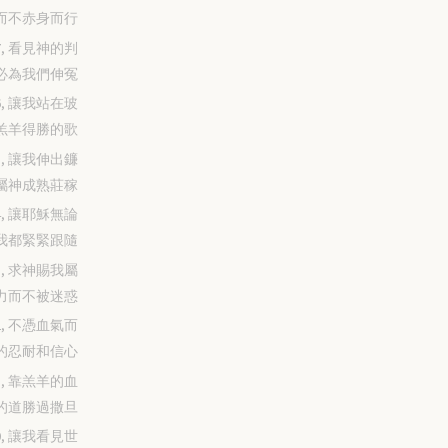
而不赤身而行
-27, 看見神的判
必為我們伸冤
-26, 讓我站在玻
羔羊得勝的歌
-25, 讓我伸出鐮
屬神成熟莊稼
-24, 讓耶穌無論
我都緊緊跟隨
-23, 求神賜我屬
力而不被迷惑
-22, 不憑血氣而
的忍耐和信心
-21, 靠羔羊的血
的道勝過撒旦
-20, 讓我看見世