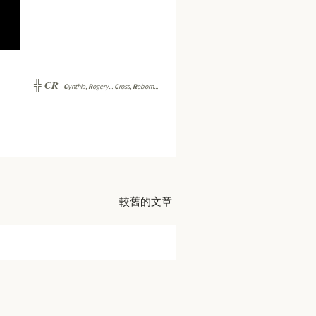
CR
╬
-
C
ynthia,
R
ogery...
C
ross,
R
eborn...
較舊的文章