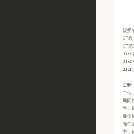
親愛
QT
QT
11:3
11:4
11:5
主呀
二個
期間
半。
要使
隨你
中，