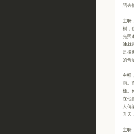
語去
主呀
樹，
光照
油就
是撒
的膏
主呀
雨。
樣。
在他
人傳
升天
主呀