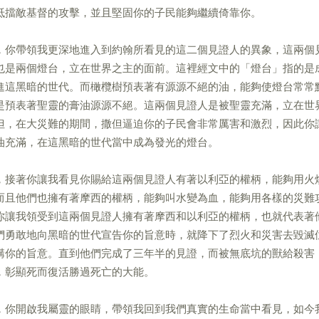
抵擋敵基督的攻擊，並且堅固你的子民能夠繼續倚靠你。
，你帶領我更深地進入到約翰所看見的這二個見證人的異象，這兩個
也是兩個燈台，立在世界之主的面前。這裡經文中的「燈台」指的是
進這黑暗的世代。而橄欖樹預表著有源源不絕的油，能夠使燈台常常
是預表著聖靈的膏油源源不絕。這兩個見證人是被聖靈充滿，立在世
但，在大災難的期間，撒但逼迫你的子民會非常厲害和激烈，因此你
油充滿，在這黑暗的世代當中成為發光的燈台。
，接著你讓我看見你賜給這兩個見證人有著以利亞的權柄，能夠用火
而且他們也擁有著摩西的權柄，能夠叫水變為血，能夠用各樣的災難
你讓我領受到這兩個見證人擁有著摩西和以利亞的權柄，也就代表著
們勇敢地向黑暗的世代宣告你的旨意時，就降下了烈火和災害去毀滅
講你的旨意。直到他們完成了三年半的見證，而被無底坑的獸給殺害
，彰顯死而復活勝過死亡的大能。
，你開啟我屬靈的眼睛，帶領我回到我們真實的生命當中看見，如今