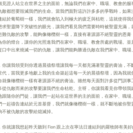
個見證人站立在世界之主的面前，無論我們在家中、職場、教會的服
仇敵都想要毀滅我們的生命。當我們面對這許許多多的爭戰時，如果
連結於葡萄樹一樣，我們就會陷入到極大的疲乏與枯乾，這就使得我
懇求聖靈降下突破性的眼光，讓我們看見我們需要時時被聖靈充滿，
患難仇敵的攻擊，能夠像橄欖樹一樣，直接有著源源不絕聖靈的恩膏
為你的燈台，讓你的光照進我們在家中、職場、教會所處的戰場。並
從口中出來燒滅一切的仇敵，讓我們能夠勝過仇敵在我們家中、職場
，你讓我領受到你透過晨禱祭壇讓我每一天都充滿著聖靈的膏油，不
世代，當我更多地獻上我的生命築起這每一天的晨禱祭壇，因為我就
命就像橄欖樹一樣有著源源不絕的膏油。雖然每天面對許多從門訓事
多從仇敵而來的攻擊要讓我們生命枯乾。主呀，你讓我看見你帶領我
地跟隨你的門徒，讓我們一起站在這世界的主的面前，在家中、職場
們一起禱告連結於元首基督，我們就像橄欖樹一樣，就不斷地被你聖
夠不被仇敵的攻擊給熄滅掉。
，你就讓我想起昨天聽到 Fion 跟上次在寧法日連結到的羅牧師有美