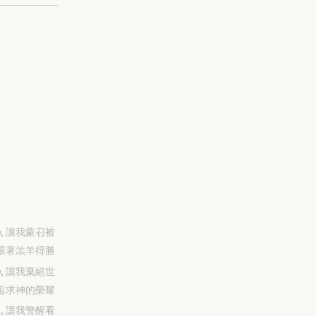
-30, 讓我蒙召被
跟著羔羊得勝
-29, 讓我棄絕世
追求神的榮耀
-28, 讓我警醒看