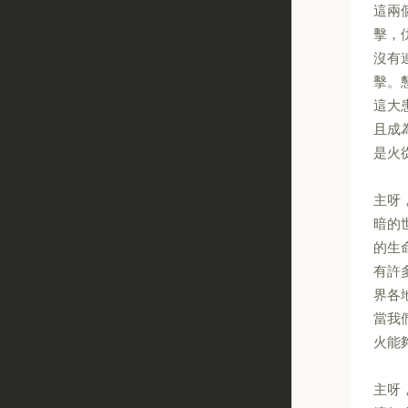
這兩
擊，
沒有
擊。
這大
且成
是火
主呀
暗的
的生
有許
界各
當我
火能
主呀