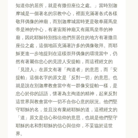
知道你的居所，就是有撒但座位之處。」當時別迦
摩城是一個著名的宗教中心，裡面充滿著各式各樣
敬拜偶像的神廟，而別迦摩城當時更是敬奉羅馬皇
帝是神的中心，有著宙斯神廟又有羅馬皇帝的神
廟，因此耶穌特別指出他們所居住的地方有著撒旦
座位之處，這個地區充滿著許多的偶像敬拜。而耶
穌更進一步地提到在這樣崇拜偶像的環境當中，仍
然有著屬你忠心的見證人安提帕，而這裡經文的
「見證人」在原文有著「殉道者」的意思，而「安
提帕」這個名字的原文是「反對一切」的意思。也
就是說在別迦摩教會當中有一群像安提帕一樣，是
忠心於你的話語，懷著為主殉道的精神，起來反對
這世界與教會當中一切不合你心意的狀況。他們堅
守耶穌的名，並且沒有棄絕耶穌的道，這裡經文的
「道」原文是信心和信仰的意思，也就是他們堅守
耶穌的名和對耶穌的信心與信仰，不妥協於這世
界。