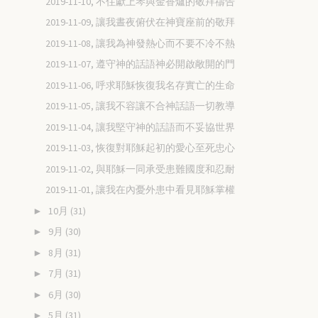
2019-11-10, 不住獻上琴與金香爐的敬拜禱告
2019-11-09, 讓我晝夜俯伏在神寶座前的敬拜
2019-11-08, 讓我為神發熱心而不要不冷不熱
2019-11-07, 遵守神的話語神必開啟敞開的門
2019-11-06, 呼求耶穌恢復我名存實亡的生命
2019-11-05, 讓我不容讓不合神話語一切教導
2019-11-04, 讓我堅守神的話語而不妥協世界
2019-11-03, 恢復對耶穌起初的愛心至死忠心
2019-11-02, 與耶穌一同承受患難國度和忍耐
2019-11-01, 讓我在內憂外患中看見耶穌掌權
10月
(31)
►
9月
(30)
►
8月
(31)
►
7月
(31)
►
6月
(30)
►
5月
(31)
►