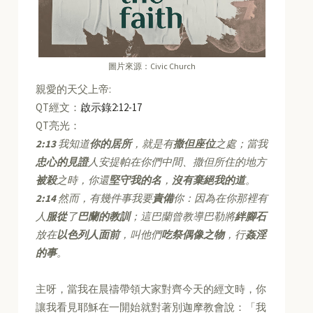
圖片來源：Civic Church
親愛的天父上帝:
QT經文：
啟示錄2:12-17
QT亮光：
2:13
我知道
你的居所
，就是有
撒但座位
之處；當我
忠心的見證
人安提帕在你們中間、撒但所住的地方
被殺
之時，你還
堅守我的名
，
沒有棄絕我的道
。
2:14
然而，有幾件事我要
責備
你：因為在你那裡有
人
服從
了
巴蘭的教訓
；這巴蘭曾教導巴勒將
絆腳石
放在
以色列人面前
，叫他們
吃祭偶像之物
，行
姦淫
的事
。
主呀，當我在晨禱帶領大家對齊今天的經文時，你
讓我看見耶穌在一開始就對著別迦摩教會說：「我