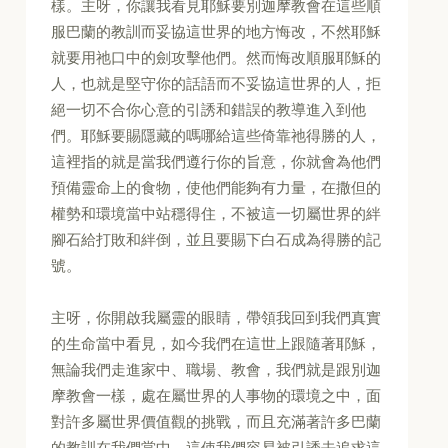
樣。主呀，你讓我看見耶穌要別迦摩教會在這些順
服巴蘭的教訓而妥協這世界的地方悔改，不然耶穌
就要用祂口中的劍攻擊他們。然而悔改順服耶穌的
人，也就是堅守你的話語而不妥協這世界的人，拒
絕一切不合你心意的引誘和錯誤的教導進入到他
們。耶穌要賜隱藏的嗎哪給這些倚靠祂得勝的人，
這裡指的就是當我們遵行你的旨意，你就會為他們
預備靈命上的食物，使他們能夠有力量，在撒但的
權勢和環境當中站穩得住，不被這一切屬世界的絆
腳石給打敗和絆倒，並且要賜下白石成為得勝的記
號。
主呀，你開啟我屬靈的眼睛，帶領我回到我們真實
的生命當中看見，如今我們在這世上跟隨著耶穌，
無論我們走進家中、職場、教會，我們就是跟別迦
摩教會一樣，處在屬世界的人事物的環境之中，面
對許多屬世界價值觀的挑戰，而且充滿著許多巴蘭
的教訓在我們當中，這使我們容易被引誘去追求這