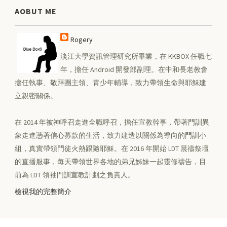
AOBUT ME
Rogery
淡江大學資訊管理研究所畢業，在 KKBOX 任職七
年，擔任 Android 開發部副理。在中和長老教會
擔任執事、敬拜團主領、青少年輔導，致力帶領生命與耶穌建
立親密關係。
在 2014 年被神呼召走進全職呼召，擔任宣教幹事，帶著門訓異
象走進憑著信心募款的生活，致力建造以關係為導向的門訓小
組，真實帶領門徒火熱跟隨耶穌。在 2016 年開始 LDT 晨禱祭壇
的直播服事，每天帶領世界各地的弟兄姊妹一起靈修禱告，目
前為 LDT 領袖門訓宣教計劃之負責人。
檢視我的完整簡介