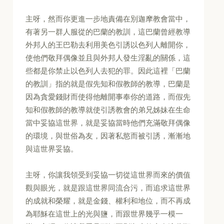
主呀，然而你更進一步地責備在別迦摩教會當中，
有著另一群人服從的巴蘭的教訓，這巴蘭曾經教導
外邦人的王巴勒去利用美色引誘以色列人離開你，
使他們敬拜偶像並且與外邦人發生淫亂的關係，這
些都是你禁止以色列人去犯的罪。因此這裡「巴蘭
的教訓」指的就是假先知和假教師的教導，巴蘭是
因為貪愛錢財而使得他離開事奉你的道路，而假先
知和假教師的教導就使引誘教會的弟兄姊妹在生命
當中妥協這世界，就是妥協當時他們充滿敬拜偶像
的環境，與世俗為友，因著私慾而被引誘，漸漸地
與這世界妥協。
主呀，你讓我領受到妥協一切從這世界而來的價值
觀與眼光，就是跟這世界同流合污，而追求這世界
的成就和榮耀，就是金錢、權利和地位，而不再成
為耶穌在這世上的光與鹽，而跟世界幾乎一模一