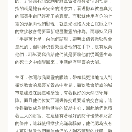
的。」你讓我領受到耶穌宣告著祂有著你的七靈，
指的就是祂有著完全的洞察力，看透撒狄教會真實
的屬靈生命已經死了的真實。而耶穌使用有你的七
靈的形象向他們顯現，就是光照陷入死亡沉睡之中
的撒狄教會需要重新經歷聖靈的作為。而耶穌又用
「手握著七星」向他們顯現，顯明出儘管撒狄教會
是死的，但耶穌仍舊緊握著他們在手中，沒有放棄
他們，耶穌要寫信給他們就是要將他們從屬靈生命
的死亡之中喚醒回來，重新經歷聖靈的大能。
主呀，你開啟我屬靈的眼睛，帶領我更深地進入到
撒狄教會的屬靈光景當中看見，撒狄教會所處的城
市是建造在懸崖峭壁邊，有著很好的天然防守屏
障。而且他們位於亞洲幾條交通要道的交會處，這
使得撒狄成為當時世界的貿易中心，因此他們累積
著巨大的財富。在這樣有著極好的防守優勢和財富
的條件，這就使得撒狄充滿著驕傲，他們認為沒有
人可以擊敗他們而使他們陷入到不警醒的狀態。撒