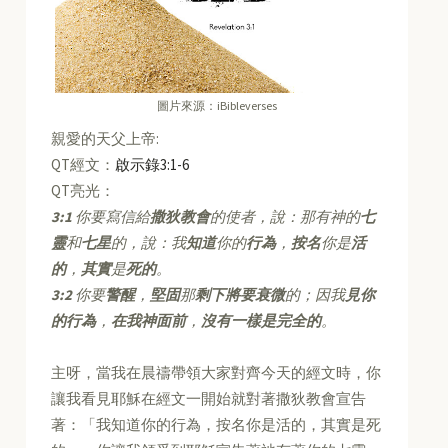
圖片來源：iBibleverses
親愛的天父上帝:
QT經文：
啟示錄3:1-6
QT亮光：
3:1
你要寫信給
撒狄教會
的使者，說：那有神的
七
靈
和
七星
的，說：我
知道
你的
行為
，
按名
你是
活
的
，
其實
是
死的
。
3:2
你要
警醒
，
堅固
那
剩下將要衰微
的；因我
見你
的行為
，
在我神面前
，
沒有一樣是完全的
。
主呀，當我在晨禱帶領大家對齊今天的經文時，你
讓我看見耶穌在經文一開始就對著撒狄教會宣告
著：「我知道你的行為，按名你是活的，其實是死