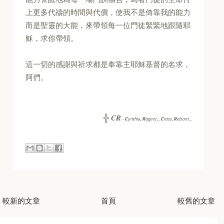
上更多代禱的時間與代價，使我不是倚靠我的能力
而是聖靈的大能，來帶領每一位門徒緊緊地跟隨耶
穌，求你帶領。
這一切的感謝與祈求都是奉靠主耶穌基督的名求，
阿們。
CR
╬
-
C
ynthia,
R
ogery...
C
ross,
R
eborn...
較新的文章
首頁
較舊的文章