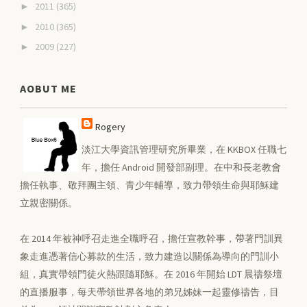
2011
(365)
►
2010
(365)
►
2009
(227)
►
AOBUT ME
Rogery
淡江大學資訊管理研究所畢業，在 KKBOX 任職七
年，擔任 Android 開發部副理。在中和長老教會
擔任執事、敬拜團主領、青少年輔導，致力帶領生命與耶穌建
立親密關係。
在 2014 年被神呼召走進全職呼召，擔任宣教幹事，帶著門訓異
象走進憑著信心募款的生活，致力建造以關係為導向的門訓小
組，真實帶領門徒火熱跟隨耶穌。在 2016 年開始 LDT 晨禱祭壇
的直播服事，每天帶領世界各地的弟兄姊妹一起靈修禱告，目