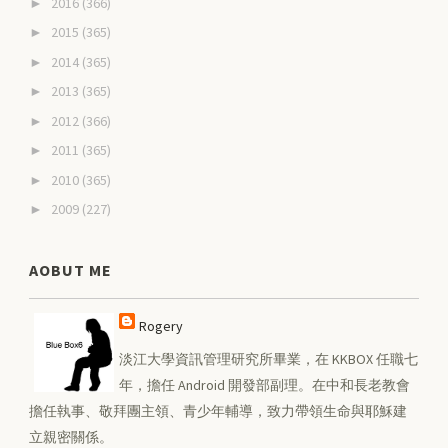
2016
(366)
►
2015
(365)
►
2014
(365)
►
2013
(365)
►
2012
(366)
►
2011
(365)
►
2010
(365)
►
2009
(227)
►
AOBUT ME
Rogery
淡江大學資訊管理研究所畢業，在 KKBOX 任職七
年，擔任 Android 開發部副理。在中和長老教會
擔任執事、敬拜團主領、青少年輔導，致力帶領生命與耶穌建
立親密關係。