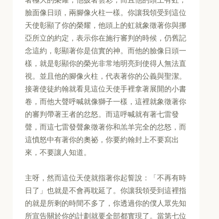
臉面像日頭，兩腳像火柱一樣。你讓我領受到這位
天使彰顯了你的榮耀，他頭上的虹就象徵著你與挪
亞所立的約定，表示你在施行審判的時候，仍舊記
念這約，彰顯著你是信實的神。而他的臉像日頭一
樣，就是彰顯你的榮光非常地明亮到使得人無法直
視。並且他的腳像火柱，代表著你的公義與聖潔。
接著使徒約翰就看見這位天使手裡拿著展開的小書
卷，而他大聲呼喊就像獅子一樣，這裡就象徵著你
的審判帶著王者的忿怒。而這呼喊就有著七雷發
聲，而這七雷發聲象徵著你和羔羊完全的忿怒，而
這憤怒中有著你的奧祕，你要約翰封上不要寫出
來，不要讓人知道。
主呀，然而這位天使就指著你起誓說：「不再有時
日了」也就是不會再耽延了。你讓我領受到這裡指
的就是所剩的時間不多了，你透過你的僕人眾先知
所宣告關於你的計劃就要全部都實現了。當第七位