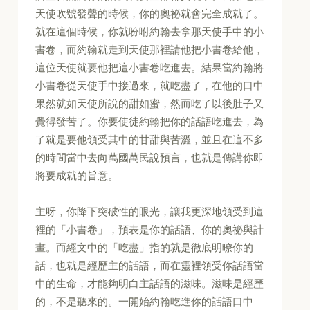
天使吹號發聲的時候，你的奧祕就會完全成就了。
就在這個時候，你就吩咐約翰去拿那天使手中的小
書卷，而約翰就走到天使那裡請他把小書卷給他，
這位天使就要他把這小書卷吃進去。結果當約翰將
小書卷從天使手中接過來，就吃盡了，在他的口中
果然就如天使所說的甜如蜜，然而吃了以後肚子又
覺得發苦了。你要使徒約翰把你的話語吃進去，為
了就是要他領受其中的甘甜與苦澀，並且在這不多
的時間當中去向萬國萬民說預言，也就是傳講你即
將要成就的旨意。
主呀，你降下突破性的眼光，讓我更深地領受到這
裡的「小書卷」，預表是你的話語、你的奧祕與計
畫。而經文中的「吃盡」指的就是徹底明暸你的
話，也就是經歷主的話語，而在靈裡領受你話語當
中的生命，才能夠明白主話語的滋味。滋味是經歷
的，不是聽來的。一開始約翰吃進你的話語口中