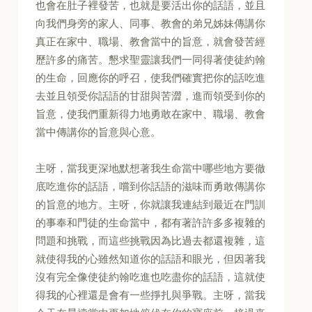
也會在肚子裡發苦，也就是要活出你的話語，並且
向我們身旁的家人、同事、教會的弟兄姊妹傳講你
真正在家中、職場、教會當中的旨意，就會發苦經
歷許多的痛苦。懇求聖靈讓我們一同得著使徒約翰
的生命，回應你的呼召，使我們確實把你的話吃進
去並且領受你話語的甘甜與苦澀，進而領受到你的
旨意，使我們重新得力地勇敢在家中、職場、教會
當中傳講你的旨意與心意。
主呀，當我更深地默想著我生命當中哪些地方要徹
底吃進你的話語，嚐到你話語的滋味而勇敢傳講你
的旨意的地方。主呀，你就讓我連結到最近在門訓
的事奉和門徒的生命當中，都有著許許多多複雜的
問題和挑戰，而這些挑戰因為比過去都還複雜，這
就使得我的心雖然知道你的話語和眼光，但因著我
沒有完全像使徒約翰吃進也吃盡你的話語，這就使
得我的心裡還是會有一些掙扎與爭戰。主呀，當我