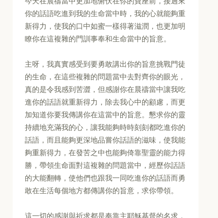
今天在晨禱當中更加地俯伏在你的寶座前，接過來
你的話語吃進到我的生命當中時，我的心就能夠重
新得力，使我的口中如蜜一樣得著滋潤，也更加明
瞭你在這複雜的門訓事奉和生命當中的旨意。
主呀，我真實感受到要勇敢講出你的旨意挑戰門徒
的生命，在這些複雜的問題當中去對齊你的眼光，
真的是令我感到苦澀，但感謝你在晨禱當中讓我吃
進你的話語就重新得力，除去我心中的顧慮，而更
加知道你要我傳講你在這當中的旨意。懇求你的靈
持續地充滿我的心，讓我能夠時時刻刻都吃進你的
話語，而且能夠更深地品嘗你話語的滋味，使我能
夠重新得力，在發苦之中也能夠倚靠聖靈的能力得
勝，帶領生命面對這複雜的問題當中，經歷你話語
的大能翻轉，使他們也跟我一同吃進你的話語而勇
敢在生活每個地方都傳講你的旨意，求你帶領。
這一切的感謝與祈求都是奉靠主耶穌基督的名求，