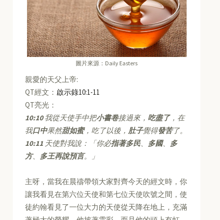
圖片來源：Daily Easters
親愛的天父上帝:
QT經文：
啟示錄10:1-11
QT亮光：
10:10
我從天使手中把
小書卷
接過來，
吃盡了
，在
我
口中
果然
甜如蜜
，吃了以後，
肚子
覺得
發苦
了。
10:11
天使對我說：「你必
指著多民
、
多國
、
多
方
、
多王再說預言
。」
主呀，當我在晨禱帶領大家對齊今天的經文時，你
讓我看見在第六位天使和第七位天使吹號之間，使
徒約翰看見了一位大力的天使從天降在地上，充滿
著極大的榮耀，他披著雲彩，而且他的頭上有虹，