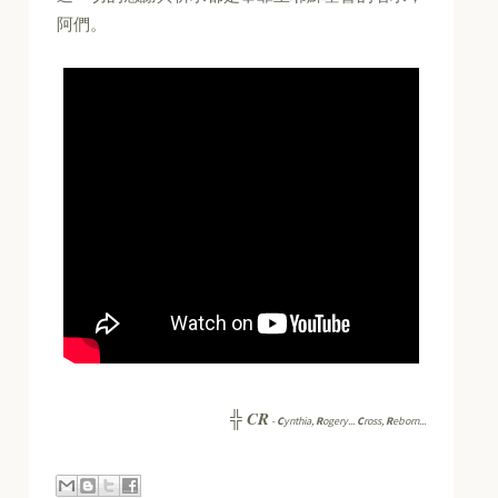
阿們。
CR
╬
-
C
ynthia,
R
ogery...
C
ross,
R
eborn...