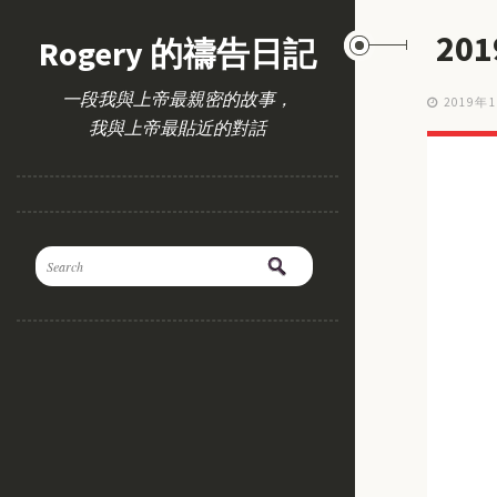
20
Rogery 的禱告日記
一段我與上帝最親密的故事，
2019年
我與上帝最貼近的對話