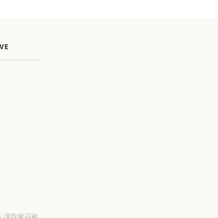
VE
-30, 讓我蒙召被