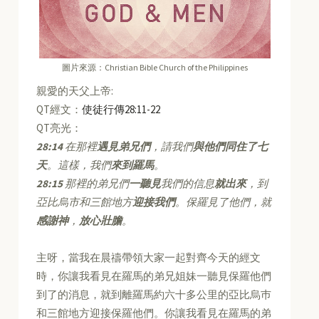
圖片來源：Christian Bible Church of the Philippines
親愛的天父上帝:
QT經文：
使徒行傳28:11-22
QT亮光：
28:14
在那裡
遇見弟兄們
，請我們
與他們同住了七
天
。這樣，我們
來到羅馬
。
28:15
那裡的弟兄們
一聽見
我們的信息
就出來
，到
亞比烏市和三館地方
迎接我們
。保羅見了他們，就
感謝神
，
放心壯膽
。
主呀，當我在晨禱帶領大家一起對齊今天的經文
時，你讓我看見在羅馬的弟兄姐妹一聽見保羅他們
到了的消息，就到離羅馬約六十多公里的亞比烏巿
和三館地方迎接保羅他們。你讓我看見在羅馬的弟