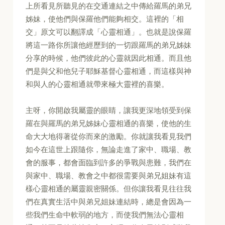
上所看見所聽見的在交通連結之中傳給羅馬的弟兄
姊妹，使他們與保羅他們能夠相交。這裡的「相
交」原文可以翻譯成「心靈相通」。也就是說保羅
將這一路你所讓他經歷到的一切跟羅馬的弟兄姊妹
分享的時候，他們彼此的心靈就因此相通。而且他
們是與父和他兒子耶穌基督心靈相通，而這樣與神
和與人的心靈相通就帶來極大靈裡的喜樂。
主呀，你開啟我屬靈的眼睛，讓我更深地領受到保
羅在與羅馬的弟兄姊妹心靈相通的喜樂，使他的生
命大大地得著從你而來的激勵。你就讓我看見我們
如今在這世上跟隨你，無論走進了家中、職場、教
會的服事，都會面臨到許多的爭戰與患難，我們在
與家中、職場、教會之中都很需要與弟兄姐妹有這
樣心靈相通的屬靈親密關係。但你讓我看見往往我
們在真實生活中與弟兄姐妹連結時，總是會因為一
些我們生命中軟弱的地方，而使我們無法心靈相