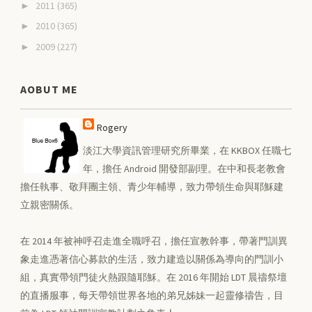
2011
(365)
►
2010
(365)
►
2009
(227)
►
AOBUT ME
Rogery
淡江大學資訊管理研究所畢業，在 KKBOX 任職七
年，擔任 Android 開發部副理。在中和長老教會
擔任執事、敬拜團主領、青少年輔導，致力帶領生命與耶穌建
立親密關係。
在 2014 年被神呼召走進全職呼召，擔任宣教幹事，帶著門訓異
象走進憑著信心募款的生活，致力建造以關係為導向的門訓小
組，真實帶領門徒火熱跟隨耶穌。在 2016 年開始 LDT 晨禱祭壇
的直播服事，每天帶領世界各地的弟兄姊妹一起靈修禱告，目