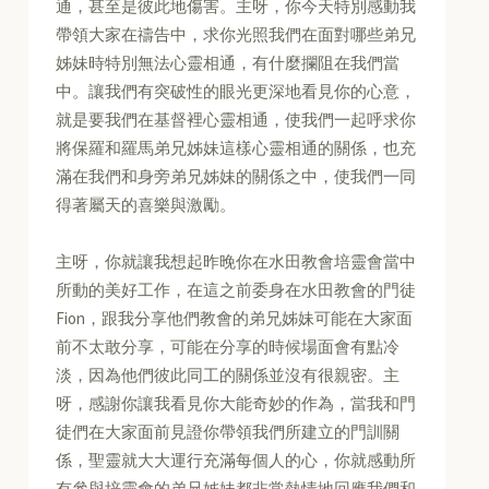
通，甚至是彼此地傷害。主呀，你今天特別感動我
帶領大家在禱告中，求你光照我們在面對哪些弟兄
姊妹時特別無法心靈相通，有什麼攔阻在我們當
中。讓我們有突破性的眼光更深地看見你的心意，
就是要我們在基督裡心靈相通，使我們一起呼求你
將保羅和羅馬弟兄姊妹這樣心靈相通的關係，也充
滿在我們和身旁弟兄姊妹的關係之中，使我們一同
得著屬天的喜樂與激勵。
主呀，你就讓我想起昨晚你在水田教會培靈會當中
所動的美好工作，在這之前委身在水田教會的門徒
Fion，跟我分享他們教會的弟兄姊妹可能在大家面
前不太敢分享，可能在分享的時候場面會有點冷
淡，因為他們彼此同工的關係並沒有很親密。主
呀，感謝你讓我看見你大能奇妙的作為，當我和門
徒們在大家面前見證你帶領我們所建立的門訓關
係，聖靈就大大運行充滿每個人的心，你就感動所
有參與培靈會的弟兄姊妹都非常熱情地回應我們和