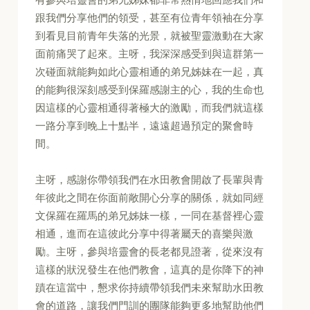
跟我們分享他們的領受，甚至有位青年領袖在分享
到看見目前青年失落的光景，就被聖靈激動在大家
面前痛哭了起來。主呀，我深深感受到與這群第一
次碰面就能夠如此心靈相通的弟兄姊妹在一起，真
的能夠很深刻感受到保羅感謝主的心，我的生命也
因這樣的心靈相通得著極大的激勵，而我們就這樣
一路分享到晚上十點半，遠遠超過預定的聚會時
間。
主呀，感謝你帶領我們在水田教會開啟了長輩與青
年彼此之間在你面前敞開心分享的關係，就如同經
文保羅在羅馬的弟兄姊妹一樣，一同在基督裡心靈
相通，進而在這彼此分享中得著屬天的喜樂與激
勵。主呀，參與培靈會的長老都見證著，從來沒有
這樣的狀況發生在他們教會，這真的是你降下的神
蹟在這當中，懇求你持續帶領我們未來幫助水田教
會的道路，讓我們門訓的團隊能夠更多地幫助他們