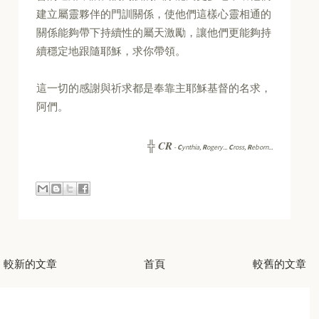
建立屬靈夥伴的門訓關係，使他們這樣心靈相通的
關係能夠帶下持續性的屬天激勵，讓他們更能夠持
續穩定地跟隨耶穌，求你帶領。
這一切的感謝與祈求都是奉靠主耶穌基督的名求，
阿們。
CR
╬
-
C
ynthia,
R
ogery...
C
ross,
R
eborn...
較新的文章
首頁
較舊的文章