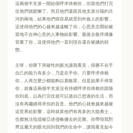
這兩個半支派一開始很呼求倚賴你，但當他們打完
仗他們就鬆懈了。而且他們還跟其他支派分隔約旦
河的兩地，結果他們很容易就受到外族人的影響，
這使得他們的心越來越遠離了你，心思意念開始被
當地不合神心意的人事物給影響。最後去敬拜偶像
背棄了你，這使得他們一直到現在還在被擄的狀
態。
主呀，你降下突破性的眼光讓我看見，得勝不在乎
自己的能力有多少，乃是在乎你。只要呼求倚賴
你，人再怎麼少都能夠以寡敵眾。但是如果不倚靠
你，就像這兩個半支派沒有持續呼求你倚賴你跟隨
你到底，以為打完仗就可以過自己想過的生活，而
沒有再繼續尋求你的旨意。他們的心就會越來越被
這世界給影響，這時就算他們有再多的大能勇士，
也都無法抵擋被亞述侵略擄去的災難。你帶領我對
齊這屬天的眼光回到我們的生命中，讓我看見如今