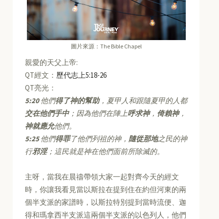
圖片來源：The Bible Chapel
親愛的天父上帝:
QT經文：
歷代志上5:18-26
QT亮光：
5:20
他們
得了神的幫助
，夏甲人和跟隨夏甲的人都
交在他們手中
；因為他們在陣上
呼求神
，
倚賴神
，
神就應允
他們。
5:25
他們
得罪
了他們列祖的神，
隨從那地
之民的神
行
邪淫
；這民就是神在他們面前所除滅的。
主呀，當我在晨禱帶領大家一起對齊今天的經文
時，你讓我看見當以斯拉在提到住在約但河東的兩
個半支派的家譜時，以斯拉特別提到當時流便、迦
得和瑪拿西半支派這兩個半支派的以色列人，他們