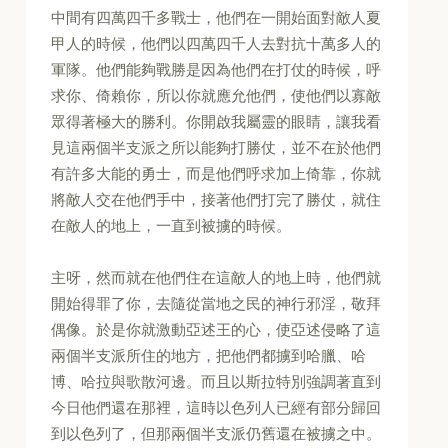
中間有四萬四千多戰士，他們在一開始面對敵人夏
甲人的時候，他們以四萬四千人去對抗十萬多人的
軍隊。他們能夠戰勝是因為他們在打仗的時候，呼
求你、倚賴你，所以你就應允他們，使他們以寡敵
眾得著極大的勝利。你開啟我屬靈的眼睛，讓我看
見這兩個半支派之所以能夠打勝仗，並不在於他們
有許多大能的勇士，而是他們呼求加上倚靠，你就
將敵人交在他們手中，接著他們打完了勝仗，就住
在敵人的地上，一直到被擄的時候。
主呀，然而就在他們住在這敵人的地上時，他們就
開始得罪了你，去隨從當地之民的神行邪淫，敬拜
偶像。於是你就激動亞述王的心，使亞述侵略了這
兩個半支派所住的地方，把他們都擄到哈臘、哈
博、哈拉與歌散河邊。而且以斯拉特別強調著直到
今日他們還在那裡，這時以色列人已經有部分歸回
到以色列了，但那兩個半支派仍舊還在被擄之中。