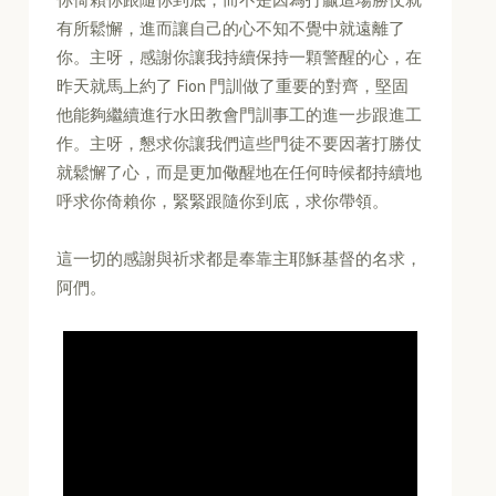
有所鬆懈，進而讓自己的心不知不覺中就遠離了
你。主呀，感謝你讓我持續保持一顆警醒的心，在
昨天就馬上約了 Fion 門訓做了重要的對齊，堅固
他能夠繼續進行水田教會門訓事工的進一步跟進工
作。主呀，懇求你讓我們這些門徒不要因著打勝仗
就鬆懈了心，而是更加儆醒地在任何時候都持續地
呼求你倚賴你，緊緊跟隨你到底，求你帶領。
這一切的感謝與祈求都是奉靠主耶穌基督的名求，
阿們。