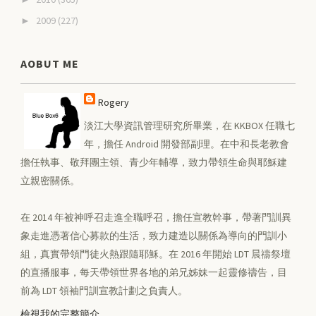
2009
(227)
►
AOBUT ME
Rogery
淡江大學資訊管理研究所畢業，在 KKBOX 任職七
年，擔任 Android 開發部副理。在中和長老教會
擔任執事、敬拜團主領、青少年輔導，致力帶領生命與耶穌建
立親密關係。
在 2014 年被神呼召走進全職呼召，擔任宣教幹事，帶著門訓異
象走進憑著信心募款的生活，致力建造以關係為導向的門訓小
組，真實帶領門徒火熱跟隨耶穌。在 2016 年開始 LDT 晨禱祭壇
的直播服事，每天帶領世界各地的弟兄姊妹一起靈修禱告，目
前為 LDT 領袖門訓宣教計劃之負責人。
檢視我的完整簡介