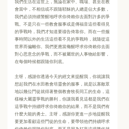
我們生活在這世上，無論在家中、職場、甚至在教
會當中，不相信或不跟隨耶穌的人總是佔大多數，
我們必須持續警醒地呼求你倚賴你去面對許多的爭
戰。不是只在一些教會服事或是傳福音這些看得見
的爭戰時，我們才知道要禱告倚靠你。而在一些服
事時間以外的生活這些看不見的爭戰時，就隨從這
世界而偏離你。我們更應當儆醒呼求你倚賴你去面
對心思意念的爭戰，而不被屬世的人事物給影響，
在每個時候都跟隨你到底。
主呀，感謝你透過今天的經文來提醒我，你就讓我
想起我們在水田教會培靈會的服事，就是以寡敵眾
地以幾位門徒就得著整個教會牧長同工的生命，這
樣極大屬靈爭戰的勝利，你讓我看見這都是我們在
這爭戰中持續呼求你倚賴你的結果，而不是我們有
什麼大能的勇士。主呀，感謝你更進一步地提醒我
要更加看顧這些門徒的生命，要帶領他們持續呼求
你倚賴你跟隨你到底，而不是因為打贏這場勝仗就