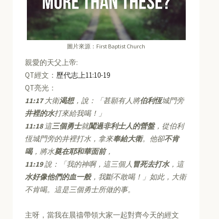
圖片來源：First Baptist Church
親愛的天父上帝:
QT經文：
歷代志上11:10-19
QT亮光：
11:17
大衛
渴想
，說：「甚願有人將
伯利恆
城門旁
井裡的水
打來給我喝！」
11:18
這
三個勇士
就
闖過非利士人的營盤
，從伯利
恆城門旁的井裡打水，拿來
奉給大衛
。他卻
不肯
喝
，將水
奠在耶和華面前
，
11:19
說：「我的神啊，這三個人
冒死去打水
，這
水好像他們的血一般
，我斷不敢喝！」如此，大衛
不肯喝。這是三個勇士所做的事。
主呀，當我在晨禱帶領大家一起對齊今天的經文