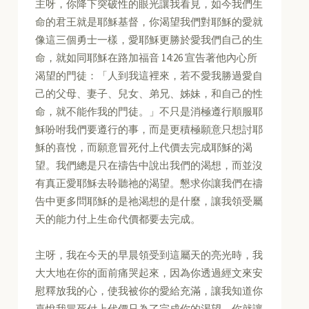
主呀，你降下突破性的眼光讓我看見，如今我們生
命的君王就是耶穌基督，你渴望我們對耶穌的愛就
像這三個勇士一樣，愛耶穌更勝於愛我們自己的生
命，就如同耶穌在路加福音 14:26 宣告著他內心所
渴望的門徒：「人到我這裡來，若不愛我勝過愛自
己的父母、妻子、兒女、弟兄、姊妹，和自己的性
命，就不能作我的門徒。」不只是消極遵行順服耶
穌吩咐我們要遵行的事，而是更積極願意只想討耶
穌的喜悅，而願意冒死付上代價去完成耶穌的渴
望。我們總是只在禱告中說出我們的渴想，而並沒
有真正愛耶穌去聆聽祂的渴望。懇求你讓我們在禱
告中更多問耶穌的是祂渴想的是什麼，讓我領受屬
天的能力付上生命代價都要去完成。
主呀，我在今天的早晨領受到這屬天的亮光時，我
大大地在你的面前痛哭起來，因為你透過經文來安
慰釋放我的心，使我被你的愛給充滿，讓我知道你
喜悅我冒死付上代價只為了完成你的渴望。你就讓