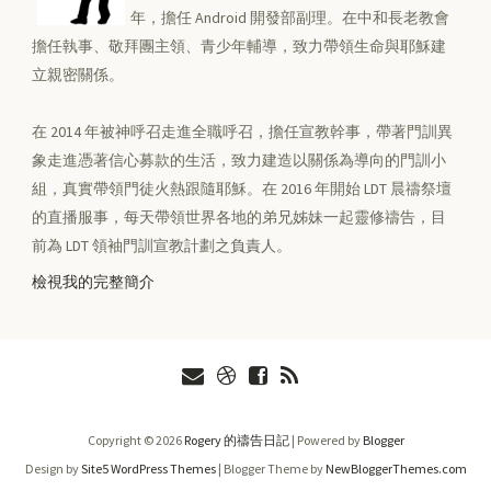
年，擔任 Android 開發部副理。在中和長老教會
擔任執事、敬拜團主領、青少年輔導，致力帶領生命與耶穌建
立親密關係。
在 2014 年被神呼召走進全職呼召，擔任宣教幹事，帶著門訓異
象走進憑著信心募款的生活，致力建造以關係為導向的門訓小
組，真實帶領門徒火熱跟隨耶穌。在 2016 年開始 LDT 晨禱祭壇
的直播服事，每天帶領世界各地的弟兄姊妹一起靈修禱告，目
前為 LDT 領袖門訓宣教計劃之負責人。
檢視我的完整簡介
Copyright ©
2026
Rogery 的禱告日記
| Powered by
Blogger
Design by
Site5 WordPress Themes
| Blogger Theme by
NewBloggerThemes.com