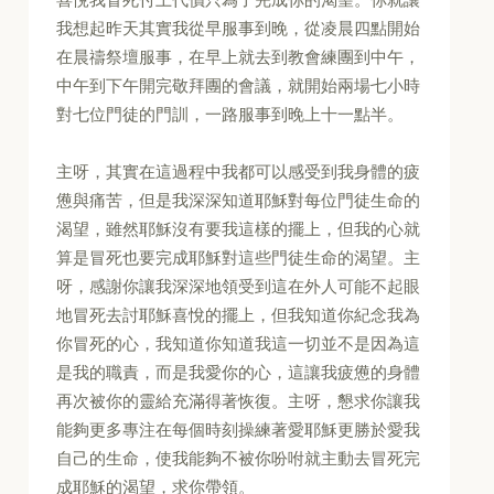
我想起昨天其實我從早服事到晚，從凌晨四點開始
在晨禱祭壇服事，在早上就去到教會練團到中午，
中午到下午開完敬拜團的會議，就開始兩場七小時
對七位門徒的門訓，一路服事到晚上十一點半。
主呀，其實在這過程中我都可以感受到我身體的疲
憊與痛苦，但是我深深知道耶穌對每位門徒生命的
渴望，雖然耶穌沒有要我這樣的擺上，但我的心就
算是冒死也要完成耶穌對這些門徒生命的渴望。主
呀，感謝你讓我深深地領受到這在外人可能不起眼
地冒死去討耶穌喜悅的擺上，但我知道你紀念我為
你冒死的心，我知道你知道我這一切並不是因為這
是我的職責，而是我愛你的心，這讓我疲憊的身體
再次被你的靈給充滿得著恢復。主呀，懇求你讓我
能夠更多專注在每個時刻操練著愛耶穌更勝於愛我
自己的生命，使我能夠不被你吩咐就主動去冒死完
成耶穌的渴望，求你帶領。