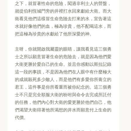
之下，就冒著性命的危險，闖過非利士人的營盤，
就從伯利恆城門旁的井裡打水回來獻給大衛。而大
衛看見他們這樣冒生命危險去打來的水，宣告著這
水就好像他們的血，極為珍貴，他不配喝這水，而
把這極為珍貴的水獻給了他所深愛的神。
主呀，你就開啟我屬靈的眼睛，讓我看見這三個勇
士之所以願意冒著生命的危險去，就是因為他們愛
大衛更勝於愛自己的生命。並且你感動以斯拉記錄
這一段的事蹟，不是因為他們在人眼中有什麼極大
的成就殺死多少敵人，而是他們有多愛你所膏立的
君王，這件事是你所看重而被你紀念的。這三個勇
士不只是完全順服大衛的吩咐與命令去完成所託付
的任務，他們內心對大衛的愛更勝於他們自己，他
們渴望大衛得著他所渴想的井水而願意付上生命的
代價。