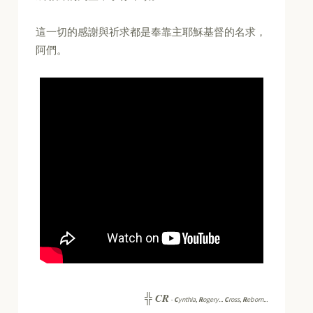
這一切的感謝與祈求都是奉靠主耶穌基督的名求，
阿們。
CR
╬
-
C
ynthia,
R
ogery...
C
ross,
R
eborn...