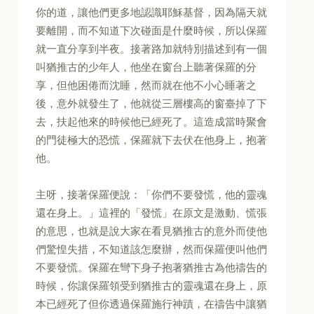
你的道，讓他們更多地認識耶穌基督，因為隔天就
要離開，而不知道下次碰面是什麼時候，所以保羅
就一直分享到半夜。接著路加就特別描述到有一個
叫猶推古的少年人，他坐在窗台上聽著保羅的分
享，但他困倦而沈睡，然而就在他不小心睡著之
後，意外就發生了，他就從三層樓高的窗臺掉了下
去，扶起他來的時候他已經死了。這造成當時聚會
的門徒極大的恐慌，保羅就下去伏在他身上，抱著
他。
主呀，接著保羅便說：「你們不要發慌，他的靈魂
還在身上。」這裡的「發慌」在原文是激動、慌張
的意思，也就是說大家在看見猶推古的意外而使他
們驚惶失措，不知道該怎麼辦，然而保羅便叫他們
不要發慌。保羅在彎下身子抱著猶推古為他禱告的
時候，你讓保羅領受到猶推古的靈魂還在身上，原
本已經死了但你透過保羅施行神蹟，在禱告中讓猶