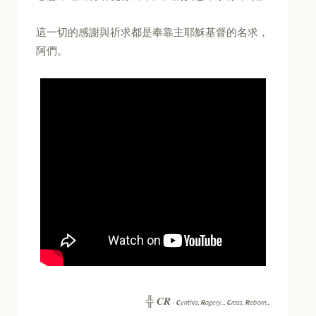
這一切的感謝與祈求都是奉靠主耶穌基督的名求，
阿們。
CR
╬
-
C
ynthia,
R
ogery...
C
ross,
R
eborn...