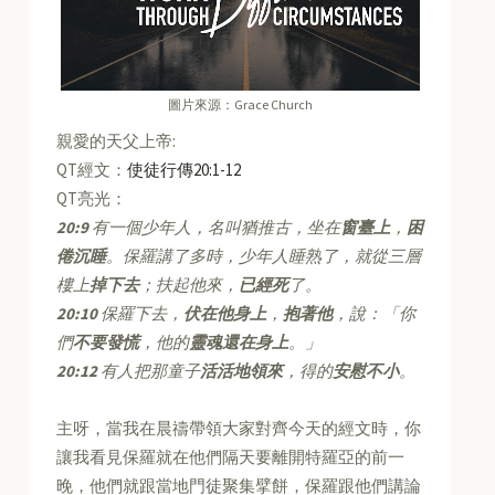
圖片來源：Grace Church
親愛的天父上帝:
QT經文：
使徒行傳20:1-12
QT亮光：
20:9
有一個少年人，名叫猶推古，坐在
窗臺上
，
困
倦沉睡
。保羅講了多時，少年人睡熟了，就從三層
樓上
掉下去
；扶起他來，
已經死
了。
20:10
保羅下去，
伏在他身上
，
抱著他
，說：「你
們
不要發慌
，他的
靈魂還在身上
。」
20:12
有人把那童子
活活地領來
，得的
安慰不小
。
主呀，當我在晨禱帶領大家對齊今天的經文時，你
讓我看見保羅就在他們隔天要離開特羅亞的前一
晚，他們就跟當地門徒聚集擘餅，保羅跟他們講論