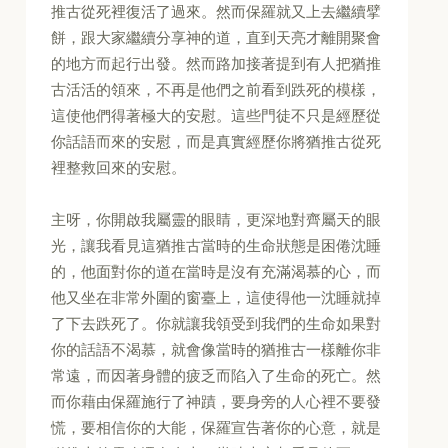
推古從死裡復活了過來。然而保羅就又上去繼續擘
餅，跟大家繼續分享神的道，直到天亮才離開聚會
的地方而起行出發。然而路加接著提到有人把猶推
古活活的領來，不再是他們之前看到跌死的模樣，
這使他們得著極大的安慰。這些門徒不只是經歷從
你話語而來的安慰，而是真實經歷你將猶推古從死
裡整救回來的安慰。
主呀，你開啟我屬靈的眼睛，更深地對齊屬天的眼
光，讓我看見這猶推古當時的生命狀態是困倦沈睡
的，他面對你的道在當時是沒有充滿渴慕的心，而
他又坐在非常外圍的窗臺上，這使得他一沈睡就掉
了下去跌死了。你就讓我領受到我們的生命如果對
你的話語不渴慕，就會像當時的猶推古一樣離你非
常遠，而因著身體的疲乏而陷入了生命的死亡。然
而你藉由保羅施行了神蹟，要身旁的人心裡不要發
慌，要相信你的大能，保羅宣告著你的心意，就是