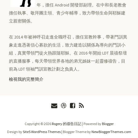
年，擔任 Android 開發部副理。在中和長老教會
擔任執事、敬拜團主領、青少年輔導，致力帶領生命與耶穌建
立親密關係。
在 2014 年被神呼召走進全職呼召，擔任宣教幹事，帶著門訓異
象走進憑著信心募款的生活，致力建造以關係為導向的門訓小
組，真實帶領門徒火熱跟隨耶穌。在 2016 年開始 LDT 晨禱祭壇
的直播服事，每天帶領世界各地的弟兄姊妹一起靈修禱告，目
前為 LDT 領袖門訓宣教計劃之負責人。
檢視我的完整簡介
Copyright ©
2026
Rogery 的禱告日記
| Powered by
Blogger
Design by
Site5 WordPress Themes
| Blogger Theme by
NewBloggerThemes.com