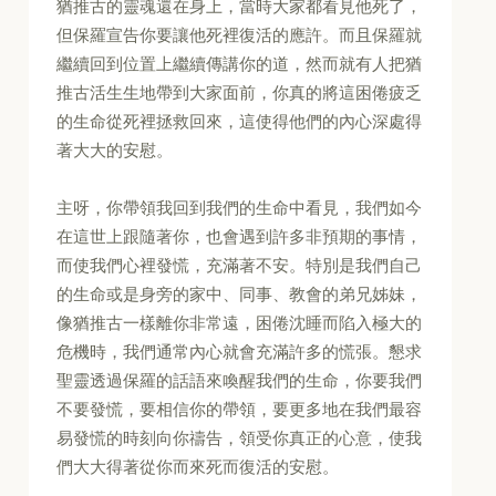
猶推古的靈魂還在身上，當時大家都看見他死了，
但保羅宣告你要讓他死裡復活的應許。而且保羅就
繼續回到位置上繼續傳講你的道，然而就有人把猶
推古活生生地帶到大家面前，你真的將這困倦疲乏
的生命從死裡拯救回來，這使得他們的內心深處得
著大大的安慰。
主呀，你帶領我回到我們的生命中看見，我們如今
在這世上跟隨著你，也會遇到許多非預期的事情，
而使我們心裡發慌，充滿著不安。特別是我們自己
的生命或是身旁的家中、同事、教會的弟兄姊妹，
像猶推古一樣離你非常遠，困倦沈睡而陷入極大的
危機時，我們通常內心就會充滿許多的慌張。懇求
聖靈透過保羅的話語來喚醒我們的生命，你要我們
不要發慌，要相信你的帶領，要更多地在我們最容
易發慌的時刻向你禱告，領受你真正的心意，使我
們大大得著從你而來死而復活的安慰。