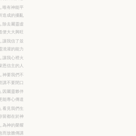
-25, 唯有神能平
所造成的擾亂
-24, 除去屬靈虛
道便大大興旺
-23, 讓我信了並
靈澆灌的能力
-22, 讓我心裡火
蒙恩信主的人
-21, 神要我們不
管講不要閉口
-20, 因屬靈夥伴
更能專心傳道
-19, 看見我們生
存留都在於神
-18, 為神的榮耀
急而放膽傳講