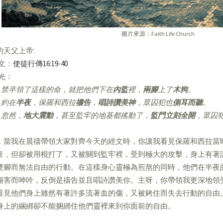
圖片來源：Faith Life Church
的天父上帝:
經文：
使徒行傳16:19-40
亮光：
禁卒領了這樣的命，就把他們下在
內監
裡，
兩腳
上了
木狗
。
約在
半夜
，保羅和西拉
禱告
，
唱詩讚美神
，眾囚犯也
側耳而聽
。
忽然，
地大震動
，甚至監牢的地基都搖動了，
監門立刻全開
，眾囚
，當我在晨禱帶領大家對齊今天的經文時，你讓我看見保羅和西拉當
音，但卻被用棍打了，又被關到監牢裡，受到極大的攻擊，身上有著
雙腳而無法自由的行動。在這樣身心靈極為煎熬的同時，他們在半夜
傷害而呻吟，反倒是禱告並且唱詩讚美你。主呀，你帶領我更深地領
看見他們身上雖然有著許多流著血的傷，又被銬住而失去行動的自由
身上的綑綁卻不能捆綁住他們靈裡來到你面前的自由。