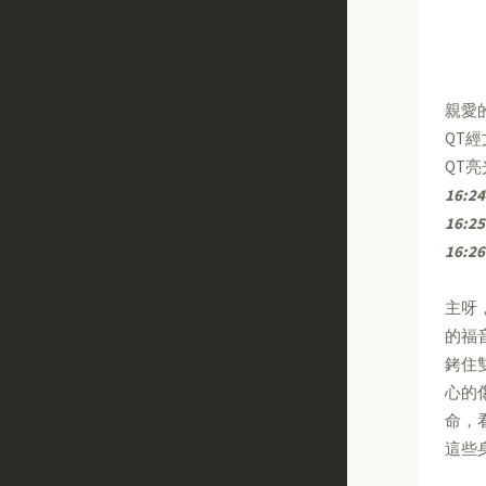
親愛
QT
QT
16:24
16:25
16:26
主呀
的福
銬住
心的
命，
這些