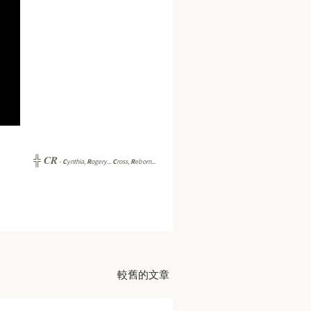
CR
╬
-
C
ynthia,
R
ogery...
C
ross,
R
eborn...
較舊的文章