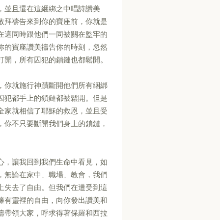
，並且還在這綑綁之中唱詩讚美
敬拜禱告來到你的寶座前，你就是
在這同時跟他們一同被關在監牢的
你的寶座讚美禱告你的時刻，忽然
打開，所有囚犯的鎖鏈也都鬆開。
，你就施行神蹟斷開他們所有綑綁
囚犯都手上的鎖鏈都被鬆開。但是
全家就相信了耶穌的救恩，並且受
，你不只要斷開我們身上的鎖鏈，
心，讓我回到我們生命中看見，如
，無論在家中、職場、教會，我們
上失去了自由。但我們在遭受到這
擁有靈裡的自由，向你發出讚美和
禱帶領大家，呼求得著保羅和西拉