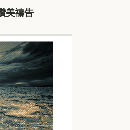
出讚美禱告