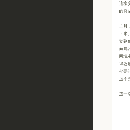
這樣
的釋
主呀
下來
受到
而無
困境
得著
都要
這不
這一