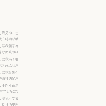
-31, 看見神在患
我立時的幫助
-30, 讓我願意為
緣故而受限制
-29, 讓我為了耶
就算死也願意
-28, 讓我警醒不
傳講神的旨意
-27, 不以性命為
行完我的路程
-26, 讓我不要發
得從神的安慰