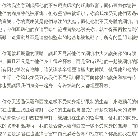
，你讓我注意到保羅他們不被現實環境的綑綁影響，而仍舊向你禱告
他們的肉身雖然被綑綁，但心靈卻未被綑綁，你讓我領受到他們透過
的喜樂，你的寶座就是他們專注的焦點，而使他們不受身體的綑綁。
犯，都側耳聽他們在這黑暗牢籠裡喜樂地讚美你，就在保羅西拉進到
震動，這震動甚至是連整個監牢的地基都被搖動了，所有的監門都被
，你開啟我屬靈的眼睛，讓我看見當他們在綑綁中大大讚美你的時候
鎖。而且不只是在他們身上得著釋放，而是當時跟他們一起被綑綁的
所有囚犯並沒有逃離，這就讓禁卒經歷這極大的神蹟，使得他和他的
。主呀，你讓我領受到當我們不受綑綁限制而向你發出讚美和禱告時
你也要讓跟我們身旁一起身上有著鎖鏈的人都經歷釋放。
，你今天透過保羅和西拉這樣不受肉身綑綁限制的生命，來激動我的
們在這世上跟隨著耶穌，我們的生命也會遭受到許多突如其來的攻擊
命就會像保羅和西拉被擊打，被綑綁在生命的監牢裡，使我們的肉身
大的攻擊和綑綁時，我們是否像保羅和西拉一樣不受肉身的捆綁，而
呢？還是深陷在這些痛苦當中而充滿著苦毒和抱怨呢？你感動我在晨