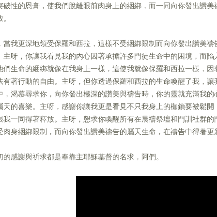
突破性的恩膏，使我們脫離眼前肉身上的綑綁，而一同向你發出讚美
放。
，當我更深地領受保羅和西拉，這樣不受綑綁限制而向你發出讚美禱
。主呀，你讓我看見我的內心因著承擔許多門徒生命中的困境，而陷
他們生命的綑綁就像在我身上一樣，這使我就像保羅和西拉一樣，因
法有著行動的自由。主呀，但你透過保羅和西拉的生命喚醒了我，讓
中，渴慕尋求你，向你發出極深的讚美與禱告時，你的靈就充滿我的
屬天的喜樂。主呀，感謝你讓我更是看見不只我身上的枷鎖要被鬆開
跟我一同得著釋放。主呀，懇求你喚醒所有在晨禱祭壇和門訓社群的
受肉身綑綁限制，而向你發出讚美禱告的屬天生命，在禱告中得著更
切的感謝與祈求都是奉靠主耶穌基督的名求，阿們。