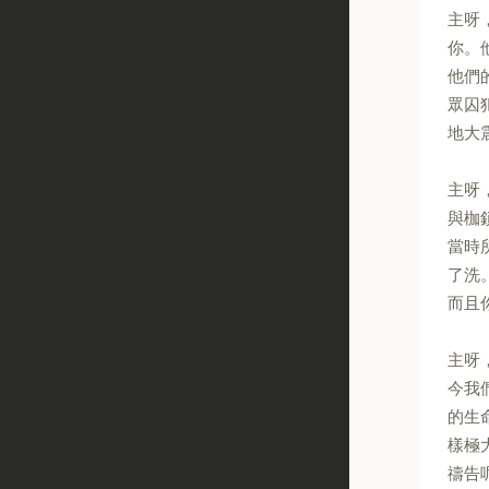
主呀
你。
他們
眾囚
地大
主呀
與枷
當時
了洗
而且
主呀
今我
的生
樣極
禱告