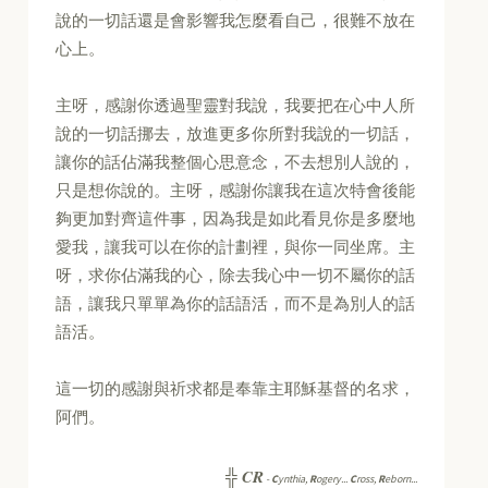
說的一切話還是會影響我怎麼看自己，很難不放在
心上。
主呀，感謝你透過聖靈對我說，我要把在心中人所
說的一切話挪去，放進更多你所對我說的一切話，
讓你的話佔滿我整個心思意念，不去想別人說的，
只是想你說的。主呀，感謝你讓我在這次特會後能
夠更加對齊這件事，因為我是如此看見你是多麼地
愛我，讓我可以在你的計劃裡，與你一同坐席。主
呀，求你佔滿我的心，除去我心中一切不屬你的話
語，讓我只單單為你的話語活，而不是為別人的話
語活。
這一切的感謝與祈求都是奉靠主耶穌基督的名求，
阿們。
CR
╬
-
C
ynthia,
R
ogery...
C
ross,
R
eborn...