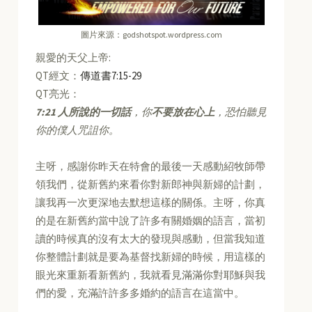
圖片來源：godshotspot.wordpress.com
親愛的天父上帝:
QT經文：
傳道書7:15-29
QT亮光：
7:21
人所說的一切話
，你
不要放在心上
，恐怕聽見
你的僕人咒詛你。
主呀，感謝你昨天在特會的最後一天感動紹牧師帶
領我們，從新舊約來看你對新郎神與新婦的計劃，
讓我再一次更深地去默想這樣的關係。主呀，你真
的是在新舊約當中說了許多有關婚姻的語言，當初
讀的時候真的沒有太大的發現與感動，但當我知道
你整體計劃就是要為基督找新婦的時候，用這樣的
眼光來重新看新舊約，我就看見滿滿你對耶穌與我
們的愛，充滿許許多多婚約的語言在這當中。