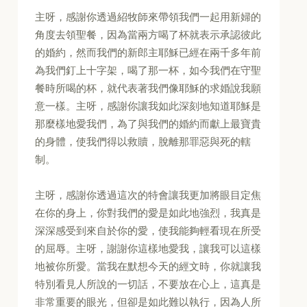
主呀，感謝你透過紹牧師來帶領我們一起用新婦的
角度去領聖餐，因為當兩方喝了杯就表示承認彼此
的婚約，然而我們的新郎主耶穌已經在兩千多年前
為我們釘上十字架，喝了那一杯，如今我們在守聖
餐時所喝的杯，就代表著我們像耶穌的求婚說我願
意一樣。主呀，感謝你讓我如此深刻地知道耶穌是
那麼樣地愛我們，為了與我們的婚約而獻上最寶貴
的身體，使我們得以救贖，脫離那罪惡與死的轄
制。
主呀，感謝你透過這次的特會讓我更加將眼目定焦
在你的身上，你對我們的愛是如此地強烈，我真是
深深感受到來自於你的愛，使我能夠輕看現在所受
的屈辱。主呀，謝謝你這樣地愛我，讓我可以這樣
地被你所愛。當我在默想今天的經文時，你就讓我
特別看見人所說的一切話，不要放在心上，這真是
非常重要的眼光，但卻是如此難以執行，因為人所