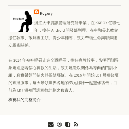
Rogery
淡江大學資訊管理研究所畢業，在 KKBOX 任職七
年，擔任 Android 開發部副理。在中和長老教會
擔任執事、敬拜團主領、青少年輔導，致力帶領生命與耶穌建
立親密關係。
在 2014 年被神呼召走進全職呼召，擔任宣教幹事，帶著門訓異
象走進憑著信心募款的生活，致力建造以關係為導向的門訓小
組，真實帶領門徒火熱跟隨耶穌。在 2016 年開始 LDT 晨禱祭壇
的直播服事，每天帶領世界各地的弟兄姊妹一起靈修禱告，目
前為 LDT 領袖門訓宣教計劃之負責人。
檢視我的完整簡介