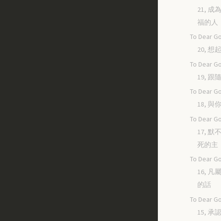
21, 
福的人
To Dear Go
20, 
To Dear Go
19, 
To Dear Go
18, 
To Dear Go
17, 
死的主
To Dear Go
16, 
的話
To Dear Go
15, 