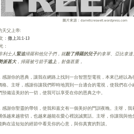
圖片來源：darrellcreswell.wordpress.com
的天父上帝:
經文：
撒上31:1-13
亮光：
非利士人
緊追
掃羅和他兒子們，就
殺了掃羅的兒子
約拿單、亞比拿達
勢派甚大
，掃羅被弓箭手
追上
，射傷甚重，
，感謝你的恩典，讓我在網路上找到一台智慧型電視，本來已經以為
價格。主呀，感謝你讓我們即時地買到一台適合的電視，使我們在小
們預備這美好的一切，使我可以享受在你的恩典之中。
，感謝你聖靈的帶領，使我和嘉文有一個美好的門訓夜晚。主呀，我
關係越來越密切，也越來越能在愛心裡說誠實話。主呀，你讓我與他
能夠在這短短的經節中看見你的心意，與你真實的對談。