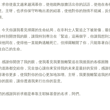
，求你使嘉文越來越渴慕你，使他能夠放膽活出你的話語，使他在各
意。主呀，也求你保守昨晚出差的紹基，使他對你的熱情不熄滅，反
領。
，今天你讓我看見掃羅的生命結局，在非利士人緊追之下被射傷，最
你特別開啓我的眼，讓我特別專注在「緊追」這兩個字，你讓我想到
與他同在，使得他一直能夠逃離死亡。但掃羅離開了你，只能靠著自
住自己的生命。
，感謝你開啓了我的眼，使我看見我要脫離緊追在我後面的各樣困難
的道路都交給你，完全放心讓你來安排我的未來是最好的安排，感謝
得著你更多，使我對你的信心更加地加增。主呀，我要脫離緊追我的
你的面前，讓你透過我來行出你的旨意。
切的感謝與祈求都是奉靠主耶穌基督的名求，阿們。