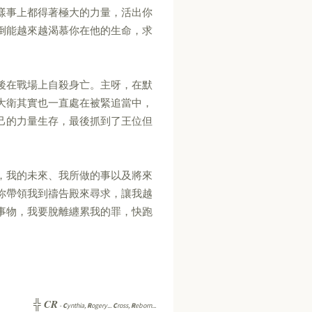
樣事上都得著極大的力量，活出你
倒能越來越渴慕你在他的生命，求
後在戰場上自殺身亡。主呀，在默
大衛其實也一直處在被緊追當中，
己的力量生存，最後抓到了王位但
，我的未來、我所做的事以及將來
你帶領我到禱告殿來尋求，讓我越
事物，我要脫離纏累我的罪，快跑
CR
╬
-
C
ynthia,
R
ogery...
C
ross,
R
eborn...