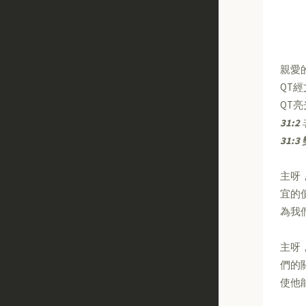
親愛
QT
QT
31:2
31:3
主呀
宜的
為我
主呀
們的
使他