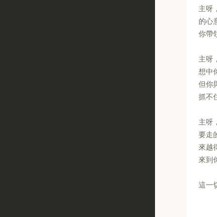
主呀
的心
你帶
主呀
想中
但你
抓不
主呀
要走
來越
來到
這一