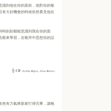
意識到他在你的面前，他對你的敬
且有大好機會的時候依然看見他在
時時刻刻都能意識到我在你的面
告殿來學習，在敬拜中思想你的話
CR
╬
-
C
ynthia,
R
ogery...
C
ross,
R
eborn...
依然有力氣將新家打掃完畢，讓晚