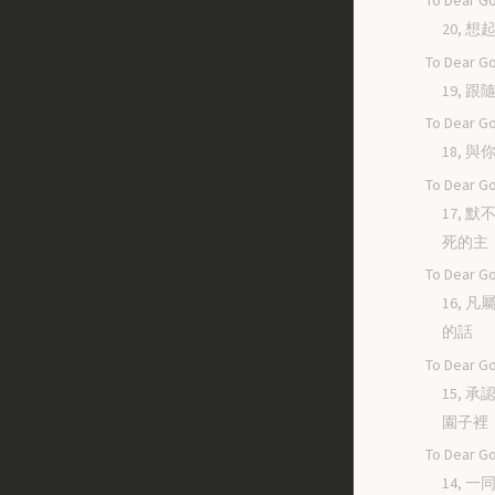
To Dear Go
20, 
To Dear Go
19, 
To Dear Go
18, 
To Dear Go
17, 
死的主
To Dear Go
16, 
的話
To Dear Go
15, 
園子裡
To Dear Go
14, 