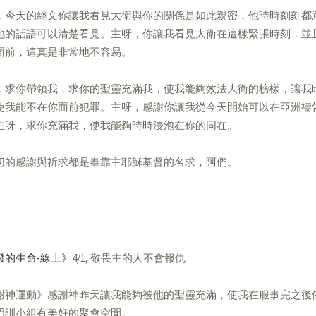
，今天的經文你讓我看見大衛與你的關係是如此親密，他時時刻刻都
他的話語可以清楚看見。主呀，你讓我看見大衛在這樣緊張時刻，並
面前，這真是非常地不容易。
，求你帶領我，求你的聖靈充滿我，使我能夠效法大衛的榜樣，讓我
使我能不在你面前犯罪。主呀，感謝你讓我從今天開始可以在亞洲禱
主呀，求你充滿我，使我能夠時時浸泡在你的同在。
切的感謝與祈求都是奉靠主耶穌基督的名求，阿們。
潑的生命-線上》
4/1, 敬畏主的人不會報仇
謝神運動》感謝神昨天讓我能夠被他的聖靈充滿，使我在服事完之後
門訓小組有美好的聚會空間。