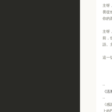
主呀
畏從
你的
主呀
前，
語。
這一
--
《活
--
《感
上的