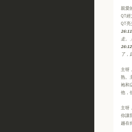
親愛
QT
QT
26:11
走。
26:12
了，
主呀
熟。
袍和
他，
主呀
你讓
越在