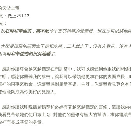
的天父上帝:
經文：
撒上26:1-12
亮光：
我
在耶和華面前
，
萬不敢
伸手害耶和華的受膏者。現在你可以將他
」
大衛從掃羅的頭旁拿了槍和水瓶，二人就走了，沒有人看見，沒有
因為
耶和華使他們沉沉地睡了
。
，感謝你讓尊合越來越穩定在門訓當中，我可以感受到他跟我的關係
主呀，感謝你垂聽我的禱告，讓我可以帶領他更加在你的裏面成長，
店裡的同事來教會，這讓我感到相當喜樂。主呀，你讓我看見尊合有
使他能夠成為你美好的見證人。
，感謝你讓我昨晚聽見鴨鴨和必婷有著越來越穩定的靈修，這讓我內
我看見帶領她們使用線上 QT 對他們的靈修有極大的幫助，求你繼續
你裡面長成基督的身量。