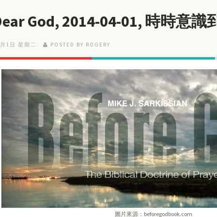
 Dear God, 2014-04-01, 
4月1日 星期二
POSTED BY ROGERY
圖片來源：beforegodbook.com