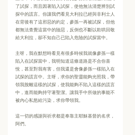
了試探，而且因著陷入試探，使他無法清楚辨別試
探中的謊言。你讓我們看見大利拉已經與非利士人
在背後有了這邪惡的約定，參孫一再被試探，但他
都無法查覺這當中的險惡，反倒也不斷以欺哄回敬
給大利拉，卻不知自己已陷入危險的試探當中。
主呀，我在默想時看見有很多時候我就像參孫一樣
陷入在試探當中，我明知道這條道路是不合你喜
悅，甚至對我有害，但我還是會像參孫一樣陷入在
試探的謊言中。主呀，求你的聖靈能夠光照我，帶
領我脫離這樣的試探，使我能夠不陷入這樣的謊言
中，進而能夠持守著聖潔。讓我手中所做的事能不
被內心私慾給污染，求你帶領我。
這一切的感謝與祈求都是奉靠主耶穌基督的名求，
阿們。