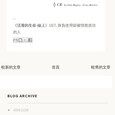
CR
╬
-
C
ynthia,
R
ogery...
C
ross,
R
eborn...
--
《活潑的生命-線上》
10/7, 身負使用卻被情慾抓住
的人
較新的文章
首頁
較舊的文章
BLOG ARCHIVE
2026
(220)
►