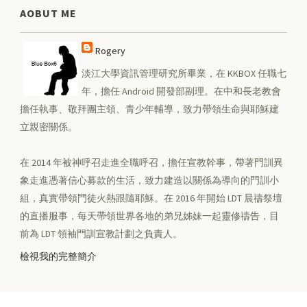
AOBUT ME
Rogery
淡江大學資訊管理研究所畢業，在 KKBOX 任職七
年，擔任 Android 開發部副理。在中和長老教會
擔任執事、敬拜團主領、青少年輔導，致力帶領生命與耶穌建
立親密關係。
在 2014 年被神呼召走進全職呼召，擔任宣教幹事，帶著門訓異
象走進憑著信心募款的生活，致力建造以關係為導向的門訓小
組，真實帶領門徒火熱跟隨耶穌。在 2016 年開始 LDT 晨禱祭壇
的直播服事，每天帶領世界各地的弟兄姊妹一起靈修禱告，目
前為 LDT 領袖門訓宣教計劃之負責人。
檢視我的完整簡介