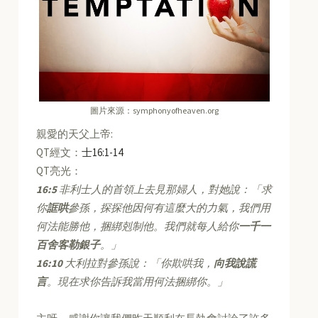
圖片來源：symphonyofheaven.org
親愛的天父上帝:
QT經文：
士16:1-14
QT亮光：
16:5
非利士人的首領上去見那婦人，對她說：「求
你
誆哄
參孫，探探他因何有這麼大的力氣，我們用
何法能勝他，捆綁剋制他。我們就每人給你
一千一
百舍客勒銀子
。」
16:10
大利拉對參孫說：「你欺哄我，
向我說謊
言
。現在求你告訴我當用何法捆綁你。」