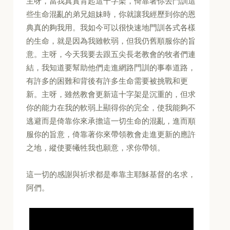
主呀，當我真實背起這十字架，倚靠著你去門訓這
些生命混亂的弟兄姐妹時，你就讓我經歷到你的恩
典真的夠我用。我如今可以很快速地門訓各式各樣
的生命，就是因為我雖軟弱，但我仍舊順服你的旨
意。主呀，今天我要去跟五尖長老教會的牧者們連
結，我知道要幫助他們走進網路門訓的事奉道路，
有許多的困難和背後有許多生命需要被挑戰和更
新。主呀，雖然教會更新這十字架是沉重的，但求
你的能力在我的軟弱上顯得你的完全，使我能夠不
逃避而是倚靠你來承擔這一切生命的混亂，進而順
服你的旨意，倚靠著你來帶領教會走進更新的應許
之地，縱使要犧牲我也願意，求你帶領。
這一切的感謝與祈求都是奉靠主耶穌基督的名求，
阿們。