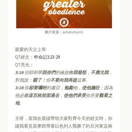
圖片來源：actionchurch
親愛的天父上帝:
QT經文：
申命記3:23-29
QT亮光：
3:26
但耶和華
因你們
的緣故
向我發怒
，
不應允我
，
對我說：
罷了
！你
不要向我再提
這事。
3:28
你
卻要囑咐
約書亞，
勉勵
他，
使他膽壯
；因為
他必
在這百姓前面過去
，
使他們承受
你所要
觀看之
地
。
主呀，當我在晨禱帶領大家對齊今天的經文時，你
讓我看見當摩西帶著以色列人戰勝了約旦河東這兩