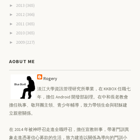
2013
(365)
►
2012
(366)
►
2011
(365)
►
2010
(365)
►
2009
(227)
►
AOBUT ME
Rogery
淡江大學資訊管理研究所畢業，在 KKBOX 任職七
年，擔任 Android 開發部副理。在中和長老教會
擔任執事、敬拜團主領、青少年輔導，致力帶領生命與耶穌建
立親密關係。
在 2014 年被神呼召走進全職呼召，擔任宣教幹事，帶著門訓異
象走進憑著信心募款的生活，致力建造以關係為導向的門訓小