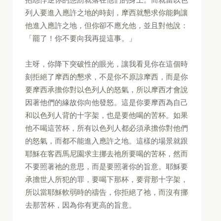
列人要進入應許之地的時刻，摩西就懇求你能夠讓
他進入應許之地，但你卻不應允他，並且對他說：
「罷了！你不要向我再提這事。」
主呀，你降下突破性的眼光，讓我看見你在這個時
刻拒絕了摩西的懇求，不是你不原諒摩西，而是你
要摩西承擔你對以色列人的怒氣，所以摩西才會說
因著他們的緣故你向他發怒。這是你要摩西為自己
和以色列人背的十字架，也是要他喝的苦杯。如果
他不喝這苦杯，所有以色列人都必須承擔你對他們
的怒氣，而都不能進入應許之地。這樣的場景就跟
耶穌在客西馬尼園求主挪去祂所要喝的苦杯，然而
不要照著祂的意思，而是要照著你的旨意。耶穌要
承擔世人所犯的罪，要喝下那杯，要背那十字架，
所以當耶穌軟弱時的禱告，你拒絕了祂，而沒有挪
去那苦杯，因為你有更高的旨意。