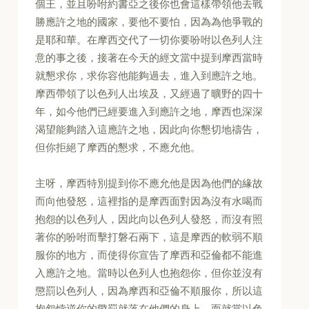
個王，並且吩咐約書亞之後你也會這樣帶領他去戰
勝應許之地的國家，要他不要怕，因為為他爭戰的
是耶和華。在摩西交代了一切你要吩咐以色列人注
意的事之後，接著在今天的經文當中提到摩西當時
就懇求你，求你容他能夠過去，進入到應許之地。
摩西帶領了以色列人出埃及，又經過了曠野的四十
年，如今他們已經要進入到應許之地，摩西也深深
渴望能夠踏入這應許之地，因此向你懇切地禱告，
但你拒絕了摩西的懇求，不應允他。
主呀，摩西特別提到你不應允他是因為他們的緣故
而向他發怒，這裡指的是摩西面對因為沒有水喝而
抱怨的以色列人，因此向以色列人發怒，而沒有照
著你的吩咐而擊打磐石兩下，這是摩西的軟弱不順
服你的地方，而使得你宣告了摩西和亞倫都不能進
入應許之地。當時以色列人也抱怨你，但你並沒有
懲罰以色列人，因為摩西和亞倫不順服你，所以這
抱怨悖逆你的懲罰就落在他們的身上。而就當以色