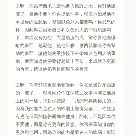
主呀，而當摩西求主讓他進入應許之地，你對他說
罷了，要他不要向你再提這件事，就表示如果他不
承擔你的這怒氣，整個以色列人都要喝下你忿怒的
杯，因此摩西因著自己和以色列人的罪就順服喝
下。摩西沒有抱怨，而是順服到底，當你要他去囑
咐約書亞，勉勵他，使他壯膽，摩西就順服你去幫
助約書亞，讓他能夠承擔接下來帶領以色列人的重
擔。摩西知道他需要背起這十字架，來成就你更高
的旨意，所以他仍舊是順服你的旨意。
主呀，你帶領我更深地領受到，你在這邊對摩西說
的「罷了。」就等同於你在保羅三次求神挪去他身
上的刺一樣，神對保羅說：「我的恩典夠你用的，
因為我的能力是在人的軟弱上顯得完全。」你並沒
有應允保羅的禱告而挪去他身上的刺，不是因為你
不愛他，而是你有更高的旨意。你讓保羅知道你的
恩典夠他用，因為你的能力是要在人的軟弱上彰顯