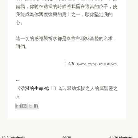
備我，你將在適當的時候將我擺在適當的位子，使
我能成為你國度復興的勇士之一，願你堅定我的
心。
這一切的感謝與祈求都是奉靠主耶穌基督的名求，
阿們。
CR
╬
-
C
ynthia,
R
ogery...
C
ross,
R
eborn...
--
《活潑的生命-線上》
3/5, 幫助煩惱之人的屬聖靈之
人