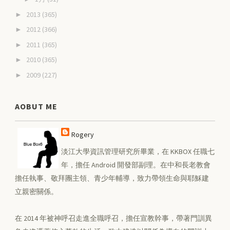
2013
(365)
►
2012
(366)
►
2011
(365)
►
2010
(365)
►
2009
(227)
►
AOBUT ME
Rogery
淡江大學資訊管理研究所畢業，在 KKBOX 任職七
年，擔任 Android 開發部副理。在中和長老教會
擔任執事、敬拜團主領、青少年輔導，致力帶領生命與耶穌建
立親密關係。
在 2014 年被神呼召走進全職呼召，擔任宣教幹事，帶著門訓異