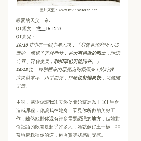
圖片來源：www.kevinhalloran.net
親愛的天父上帝:
QT經文：
撒上16:14-23
QT亮光：
16:18
其中有一個少年人說：「我曾見伯利恆人耶
西的一個兒子善於彈琴，是
大有勇敢的戰士
，說話
合宜，容貌俊美，
耶和華也與他同在
。」
16:23
從 神那裡來的惡魔臨到掃羅身上的時候，
大衛就拿琴，用手而彈，掃羅
便舒暢爽快
，惡魔離
了他。
主呀，感謝你讓我昨天終於開始幫喬喬上 101 生命
造就課程，你讓我在她身上看見你所做的美好工
作，雖然她對你還有許多需要認識的地方，但她對
你話語的敞開是超乎許多人，她就像好土一樣，非
常容易栽種你的道，這著實讓我感到安慰。