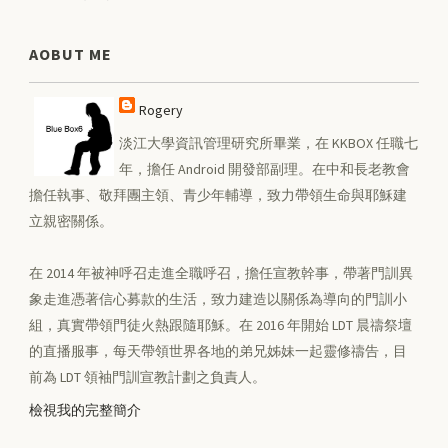
AOBUT ME
Rogery
淡江大學資訊管理研究所畢業，在 KKBOX 任職七
年，擔任 Android 開發部副理。在中和長老教會
擔任執事、敬拜團主領、青少年輔導，致力帶領生命與耶穌建
立親密關係。
在 2014 年被神呼召走進全職呼召，擔任宣教幹事，帶著門訓異
象走進憑著信心募款的生活，致力建造以關係為導向的門訓小
組，真實帶領門徒火熱跟隨耶穌。在 2016 年開始 LDT 晨禱祭壇
的直播服事，每天帶領世界各地的弟兄姊妹一起靈修禱告，目
前為 LDT 領袖門訓宣教計劃之負責人。
檢視我的完整簡介