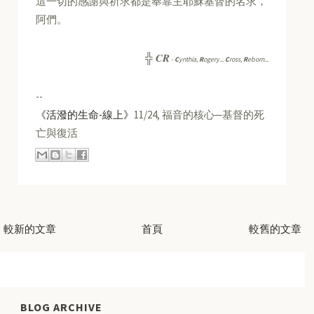
這一切的感謝與祈求都是奉靠主耶穌基督的名求，
阿們。
CR
╬
-
C
ynthia,
R
ogery...
C
ross,
R
eborn...
--
《活潑的生命-線上》
11/24, 福音的核心─基督的死
亡與復活
較新的文章
首頁
較舊的文章
BLOG ARCHIVE