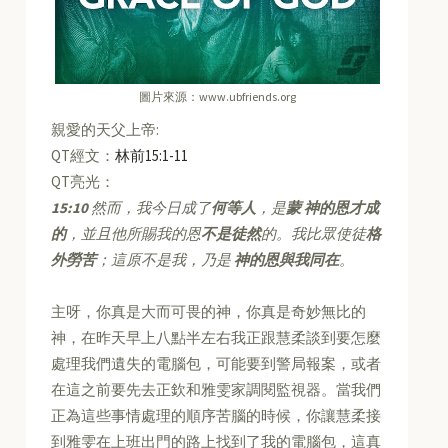
圖片來源：www.ubfriends.org
親愛的天父上帝:
QT經文：
林前15:1-11
QT亮光：
15:10
然而，我今日成了
何等人
，是
蒙 神的恩才成
的
，並且他所賜我的恩
不是徒然
的。我比眾使徒
格
外勞苦
；這原不是我，乃是
神的恩與我同在
。
主呀，你真是大而可畏的神，你真是奇妙無比的
神，在昨天早上八點半左右我正跟慧柔談到要怎麼
處理我們遺失的電腦包，可能要到警局報案，或者
在這之前要先去正欽和雅雯家調閱監視器。當我們
正為這些事情處理的順序苦腦的時候，你讓慧柔接
到雅雯在上班出門的路上找到了我的電腦包，這真