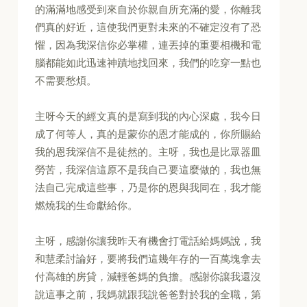
的滿滿地感受到來自於你親自所充滿的愛，你離我
們真的好近，這使我們更對未來的不確定沒有了恐
懼，因為我深信你必掌權，連丟掉的重要相機和電
腦都能如此迅速神蹟地找回來，我們的吃穿一點也
不需要愁煩。
主呀今天的經文真的是寫到我的內心深處，我今日
成了何等人，真的是蒙你的恩才能成的，你所賜給
我的恩我深信不是徒然的。主呀，我也是比眾器皿
勞苦，我深信這原不是我自己要這麼做的，我也無
法自己完成這些事，乃是你的恩與我同在，我才能
燃燒我的生命獻給你。
主呀，感謝你讓我昨天有機會打電話給媽媽說，我
和慧柔討論好，要將我們這幾年存的一百萬塊拿去
付高雄的房貸，減輕爸媽的負擔。感謝你讓我還沒
說這事之前，我媽就跟我說爸爸對於我的全職，第