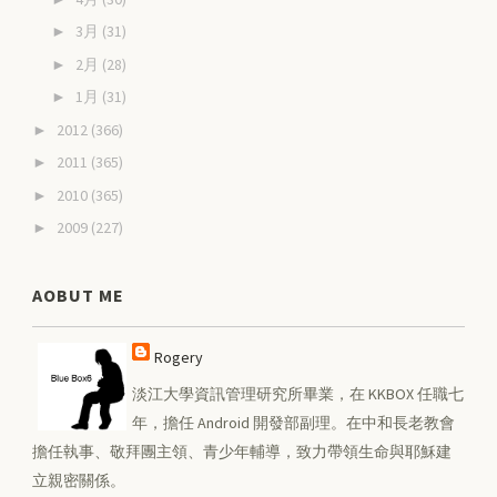
3月
(31)
►
2月
(28)
►
1月
(31)
►
2012
(366)
►
2011
(365)
►
2010
(365)
►
2009
(227)
►
AOBUT ME
Rogery
淡江大學資訊管理研究所畢業，在 KKBOX 任職七
年，擔任 Android 開發部副理。在中和長老教會
擔任執事、敬拜團主領、青少年輔導，致力帶領生命與耶穌建
立親密關係。