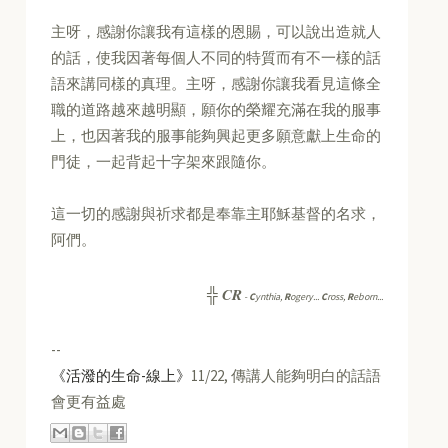
主呀，感謝你讓我有這樣的恩賜，可以說出造就人
的話，使我因著每個人不同的特質而有不一樣的話
語來講同樣的真理。主呀，感謝你讓我看見這條全
職的道路越來越明顯，願你的榮耀充滿在我的服事
上，也因著我的服事能夠興起更多願意獻上生命的
門徒，一起背起十字架來跟隨你。
這一切的感謝與祈求都是奉靠主耶穌基督的名求，
阿們。
CR
╬
-
C
ynthia,
R
ogery...
C
ross,
R
eborn...
--
《活潑的生命-線上》
11/22, 傳講人能夠明白的話語
會更有益處