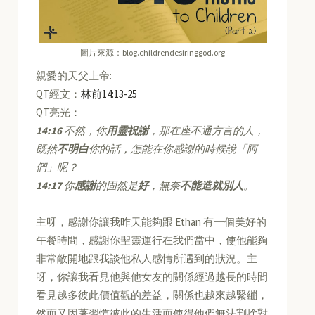
圖片來源：blog.childrendesiringgod.org
親愛的天父上帝:
QT經文：
林前14:13-25
QT亮光：
14:16
不然，你
用靈祝謝
，那在座不通方言的人，
既然
不明白
你的話，怎能在你感謝的時候說「阿
們」呢？
14:17
你
感謝
的固然是
好
，無奈
不能造就別人
。
主呀，感謝你讓我昨天能夠跟 Ethan 有一個美好的
午餐時間，感謝你聖靈運行在我們當中，使他能夠
非常敞開地跟我談他私人感情所遇到的狀況。主
呀，你讓我看見他與他女友的關係經過越長的時間
看見越多彼此價值觀的差益，關係也越來越緊繃，
然而又因著習慣彼此的生活而使得他們無法割捨對