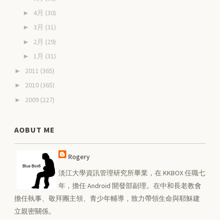
4月
(30)
►
3月
(31)
►
2月
(29)
►
1月
(31)
►
2011
(365)
►
2010
(365)
►
2009
(227)
►
AOBUT ME
Rogery
淡江大學資訊管理研究所畢業，在 KKBOX 任職七
年，擔任 Android 開發部副理。在中和長老教會
擔任執事、敬拜團主領、青少年輔導，致力帶領生命與耶穌建
立親密關係。