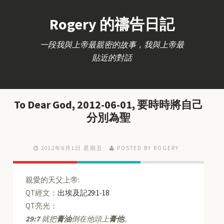
Rogery 的禱告日記
一段我與上帝最親密的故事，我與上帝最
貼近的對話
To Dear God, 2012-06-01, 要時時將自己
分別為聖
2012年6月1日 星期五
POSTED BY ROGERY
親愛的天父上帝:
QT經文：
出埃及記29:1-18
QT亮光：
29:7
就把
膏油
倒在他頭上
膏他
。