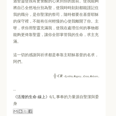
過聖靈使我有更警醒的心來到你的面前。使我能夠
將自己全然地分別為聖，使我時時刻刻都能謹記住
我的職分，是你聖潔的祭司，隨時都要在基督耶穌
的保守裡，不能有任何輕慢的心使我離開了你。主
呀，求你用聖靈充滿我，使我在處理任何的事物都
能夠更倚靠聖靈，讓你全部掌管我的生命，求主充
滿。
這一切的感謝與祈求都是奉靠主耶穌基督的名求，
阿們。
CR
╬
-
C
ynthia,
R
ogery...
C
ross,
R
eborn...
--
《活潑的生命-線上》
6/1, 事奉的力量源自聖潔與委
身