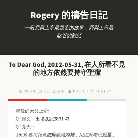
Rogery 的禱告日記
一段我與上帝最親密的故事，我與上帝最
貼近的對話
To Dear God, 2012-05-31, 在人所看不見
的地方依然要持守聖潔
2012年5月31日 星期四
POSTED BY ROGERY
親愛的天父上帝:
QT經文：
出埃及記28:31-43
QT亮光：
28:39
要用雜色
細麻
線織
內袍
，用細麻布做
冠冕
，