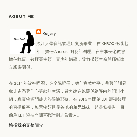
AOBUT ME
Rogery
淡江大學資訊管理研究所畢業，在 KKBOX 任職七
年，擔任 Android 開發部副理。在中和長老教會
擔任執事、敬拜團主領、青少年輔導，致力帶領生命與耶穌建
立親密關係。
在 2014 年被神呼召走進全職呼召，擔任宣教幹事，帶著門訓異
象走進憑著信心募款的生活，致力建造以關係為導向的門訓小
組，真實帶領門徒火熱跟隨耶穌。在 2016 年開始 LDT 晨禱祭壇
的直播服事，每天帶領世界各地的弟兄姊妹一起靈修禱告，目
前為 LDT 領袖門訓宣教計劃之負責人。
檢視我的完整簡介