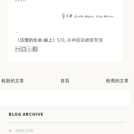
CR
╬
-
C
ynthia,
R
ogery...
C
ross,
R
eborn...
--
《活潑的生命-線上》
5/31, 在神面前總要聖潔
較新的文章
首頁
較舊的文章
BLOG ARCHIVE
2026
(218)
►