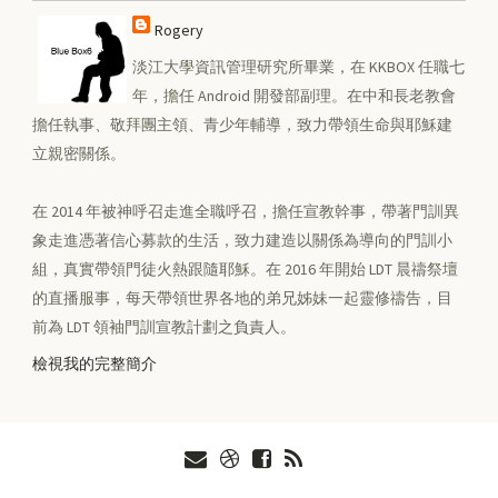
Rogery
淡江大學資訊管理研究所畢業，在 KKBOX 任職七
年，擔任 Android 開發部副理。在中和長老教會
擔任執事、敬拜團主領、青少年輔導，致力帶領生命與耶穌建
立親密關係。
在 2014 年被神呼召走進全職呼召，擔任宣教幹事，帶著門訓異
象走進憑著信心募款的生活，致力建造以關係為導向的門訓小
組，真實帶領門徒火熱跟隨耶穌。在 2016 年開始 LDT 晨禱祭壇
的直播服事，每天帶領世界各地的弟兄姊妹一起靈修禱告，目
前為 LDT 領袖門訓宣教計劃之負責人。
檢視我的完整簡介