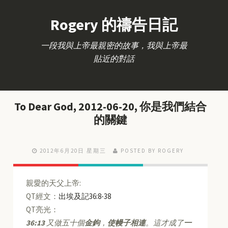
Rogery 的禱告日記
一段我與上帝最親密的故事，我與上帝最
貼近的對話
To Dear God, 2012-06-20, 你是我們結合
的關鍵
2012年6月20日 星期三
POSTED BY ROGERY
親愛的天父上帝:
QT經文：
出埃及記36:8-38
QT亮光：
36:13
又做五十個
金鉤
，
使幔子相連
。這才成了
一