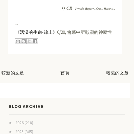
CR
╬
-
C
ynthia,
R
ogery...
C
ross,
R
eborn...
--
《活潑的生命-線上》
6/20, 會幕中所彰顯的神屬性
較新的文章
首頁
較舊的文章
BLOG ARCHIVE
2026
(218)
►
2025
(365)
►