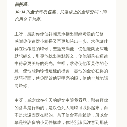
個帳幕
。
36:34
用
金子
將板
包裹
，又做板上的金環套閂；閂
也用金子包裹。
主呀，感謝你使佳祥願意承接出聖經考題的任務，
感謝你使這群小組長又再更加跨出一步。求你讓佳
祥在出考題的時候，聖靈充滿他，使他能夠更深地
默想經文，引導他找出重點經文，使他能夠在這當
中得著更美好的亮光。主呀，求你使他看見你的心
意，使他能夠珍惜這樣的機會，盡他的全心在你的
話語裡面，使你開啟他更明亮的眼，使他全然地歸
向於你。
主呀，感謝你在今天的經文中讓我看見，那敬拜你
的會幕是行動的，是以色列人隨時可以拆起來，而
不是永遠固定在那的。為了使會幕能被拆，所以會
幕是被許多的小元件構成，你特別讓我注意到那使