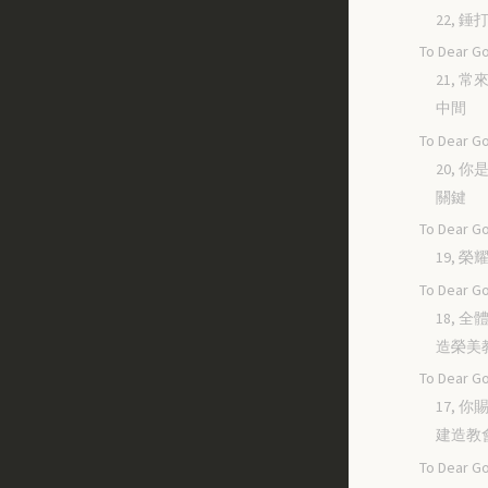
22, 
To Dear Go
21, 
中間
To Dear Go
20, 
關鍵
To Dear Go
19, 
To Dear Go
18, 
造榮美
To Dear Go
17, 
建造教
To Dear Go