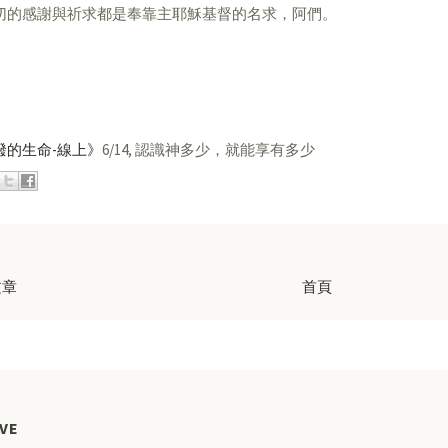
切的感謝與祈求都是奉靠主耶穌基督的名求，阿們。
潑的生命-線上》
6/14, 認識神多少，就能享有多少
文章
首頁
VE