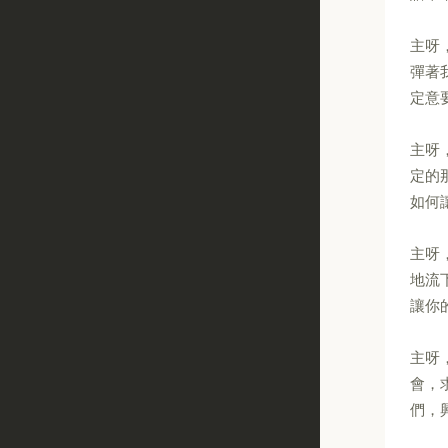
主呀
彈著
定意
主呀
定的
如何
主呀
地流
讓你
主呀
會，
們，