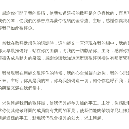
，感謝你打開了我的眼睛，使我知道這樣的敬拜是合你喜悅的，而且
我們的琴，使我們的禱告成為蒙你悅納的金香爐。主呀，感謝你讓我
要我們如此敬拜你。
，當我在敬拜默想你的話語時，這句經文一直浮現在我的腦中，我的
那天早晨預備好，站在你的面前，將我的一切獻給你。主呀，感謝你
讓禱告成為動力的泉源，感謝你讓我知道怎麼讓敬拜與禱告有那麼緊
，我發現我在用經文敬拜你的時候，我的心全然歸向於你，我的心思
下來。主呀，你真是我的神，你為我預備這一切，如今你也呼召我，
的榮耀充滿在我們當中。
，求你興起我們的敬拜團，使我們興起琴與爐的事工。主呀，你感動
求你使其他敬拜團的成員能有共同的看見，使我們能夠帶領弟兄姐妹
興起這樣的事工，點燃我們教會復興的烈火，求主興起。