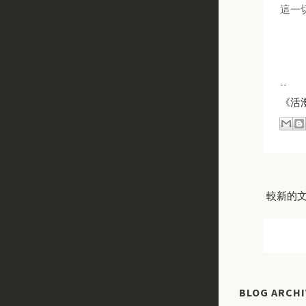
這一
--
《活
較新的
BLOG ARCHI