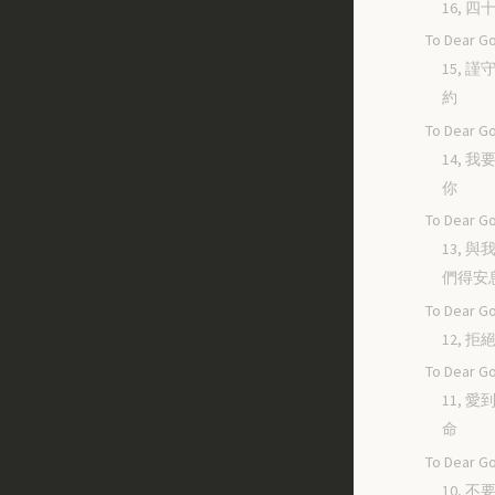
16, 
To Dear Go
15, 
約
To Dear Go
14, 
你
To Dear Go
13, 
們得安
To Dear Go
12, 
To Dear Go
11, 
命
To Dear Go
10, 