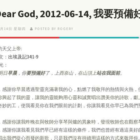
 Dear God, 2012-06-14, 我要
6月14日 星期四
POSTED BY ROGERY
的天父上帝:
經文：
出埃及記34:1-9
亮光：
明日
早晨
，你
要預備好
了，上西奈山，在山頂上
站在我面前
。
，感謝你早晨透過聖靈充滿著我的心，點燃了我敬拜的熱情與火熱，
你興起了我的靈，讓我的靈能夠用心靈和誠實唱出讚美你的詩歌，獻
奇妙的工，使我看見你在我們眼前的計劃，你讓我看見你早已為我們
，感謝你讓我昨晚在與牧師分享琴與爐的異象時，發現牧師也在觀察
，感謝你讓我看見我們早已經有這樣的條件，我們也曾經有過這美好
唱出我們從心而發的新歌，只是我們沒有持續用這樣的方式來敬拜你