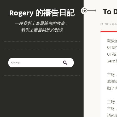
To
Rogery 的禱告日記
一段我與上帝最親密的故事，
2012年
我與上帝最貼近的對話
親愛
QT
QT
34:2
主呀
感謝
動了
主呀
主呀
語來