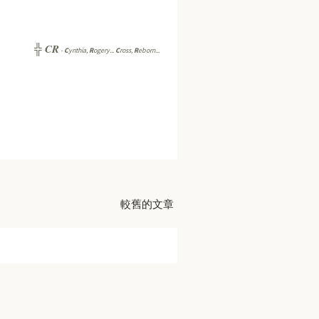
CR
╬
-
C
ynthia,
R
ogery...
C
ross,
R
eborn...
較舊的文章