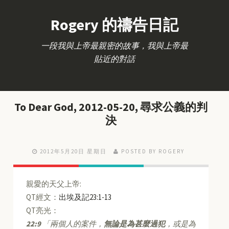
Rogery 的禱告日記
一段我與上帝最親密的故事，我與上帝最
貼近的對話
To Dear God, 2012-05-20, 尋求公義的判
決
2012年5月20日 星期日
POSTED BY ROGERY
親愛的天父上帝:
QT經文：
出埃及記23:1-13
QT亮光：
22:9
「兩個人的案件，
無論是為甚麼過犯
，或是為