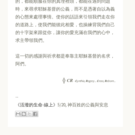
的，都能順服在你的真理裡頭，都能在遇到問題
時，來尋求耶穌基督的公義，而不是憑著自以為義
的心態來處理事情。使你的話語來引領我們走在你
的道路上，使我們能彼此相愛，也操練背我們自己
的十字架來跟從你，讓你的愛充滿在我們的心中，
求主帶領我們。
這一切的感謝與祈求都是奉靠主耶穌基督的名求，
阿們。
CR
╬
-
C
ynthia,
R
ogery...
C
ross,
R
eborn...
--
《活潑的生命-線上》
5/20, 神百姓的公義與安息