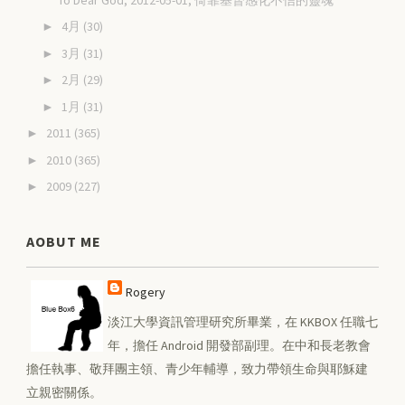
4月
(30)
►
3月
(31)
►
2月
(29)
►
1月
(31)
►
2011
(365)
►
2010
(365)
►
2009
(227)
►
AOBUT ME
Rogery
淡江大學資訊管理研究所畢業，在 KKBOX 任職七
年，擔任 Android 開發部副理。在中和長老教會
擔任執事、敬拜團主領、青少年輔導，致力帶領生命與耶穌建
立親密關係。