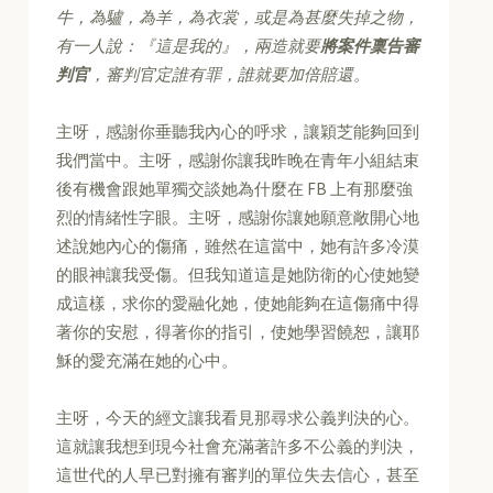
牛，為驢，為羊，為衣裳，或是為甚麼失掉之物，
有一人說：『這是我的』，兩造就要
將案件稟告審
判官
，審判官定誰有罪，誰就要加倍賠還。
主呀，感謝你垂聽我內心的呼求，讓穎芝能夠回到
我們當中。主呀，感謝你讓我昨晚在青年小組結束
後有機會跟她單獨交談她為什麼在 FB 上有那麼強
烈的情緒性字眼。主呀，感謝你讓她願意敞開心地
述說她內心的傷痛，雖然在這當中，她有許多冷漠
的眼神讓我受傷。但我知道這是她防衛的心使她變
成這樣，求你的愛融化她，使她能夠在這傷痛中得
著你的安慰，得著你的指引，使她學習饒恕，讓耶
穌的愛充滿在她的心中。
主呀，今天的經文讓我看見那尋求公義判決的心。
這就讓我想到現今社會充滿著許多不公義的判決，
這世代的人早已對擁有審判的單位失去信心，甚至