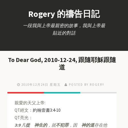
Rogery 的禱告日記
一段我與上帝最親密的故事，我與上帝最
貼近的對話
To Dear God, 2010-12-24, 跟隨耶穌跟隨
道
2010年12月24日 星期五
POSTED BY ROGERY
親愛的天父上帝:
QT經文：
約翰壹書3:4-10
QT亮光：
3:9
凡
從 神生的
，就
不犯罪
，因
神的道
存在他