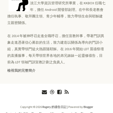
淡江大學資訊管理研究所畢業，在 KKBOX 任職七
年，擔任 Android 開發部副理。在中和長老教會
擔任執事、敬拜團主領、青少年輔導，致力帶領生命與耶穌建
立親密關係。
在 2014 年被神呼召走進全職呼召，擔任宣教幹事，帶著門訓異
象走進憑著信心募款的生活，致力建造以關係為導向的門訓小
組，真實帶領門徒火熱跟隨耶穌。在 2016 年開始 LDT 晨禱祭壇
的直播服事，每天帶領世界各地的弟兄姊妹一起靈修禱告，目
前為 LDT 領袖門訓宣教計劃之負責人。
檢視我的完整簡介
Copyright ©
2026
Rogery 的禱告日記
| Powered by
Blogger