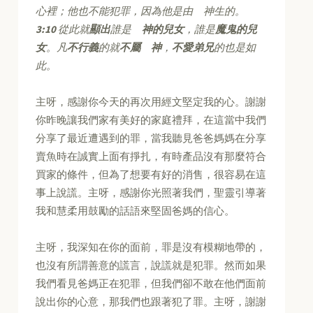
心裡；他也不能犯罪，因為他是由 神生的。
3:10
從此就
顯出
誰是
神的兒女
，誰是
魔鬼的兒
女
。凡
不行義
的就
不屬 神
，
不愛弟兄
的也是如
此。
主呀，感謝你今天的再次用經文堅定我的心。謝謝
你昨晚讓我們家有美好的家庭禮拜，在這當中我們
分享了最近遭遇到的罪，當我聽見爸爸媽媽在分享
賣魚時在誠實上面有掙扎，有時產品沒有那麼符合
買家的條件，但為了想要有好的消售，很容易在這
事上說謊。主呀，感謝你光照著我們，聖靈引導著
我和慧柔用鼓勵的話語來堅固爸媽的信心。
主呀，我深知在你的面前，罪是沒有模糊地帶的，
也沒有所謂善意的謊言，說謊就是犯罪。然而如果
我們看見爸媽正在犯罪，但我們卻不敢在他們面前
說出你的心意，那我們也跟著犯了罪。主呀，謝謝