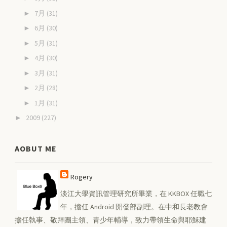
7月
(31)
►
6月
(30)
►
5月
(31)
►
4月
(30)
►
3月
(31)
►
2月
(28)
►
1月
(31)
►
2009
(227)
►
AOBUT ME
Rogery
淡江大學資訊管理研究所畢業，在 KKBOX 任職七
年，擔任 Android 開發部副理。在中和長老教會
擔任執事、敬拜團主領、青少年輔導，致力帶領生命與耶穌建