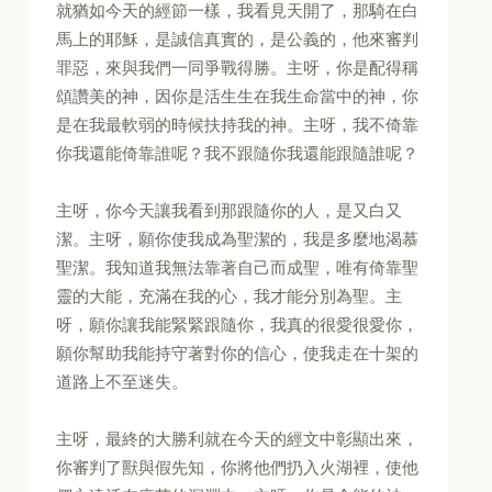
就猶如今天的經節一樣，我看見天開了，那騎在白
馬上的耶穌，是誠信真實的，是公義的，他來審判
罪惡，來與我們一同爭戰得勝。主呀，你是配得稱
頌讚美的神，因你是活生生在我生命當中的神，你
是在我最軟弱的時候扶持我的神。主呀，我不倚靠
你我還能倚靠誰呢？我不跟隨你我還能跟隨誰呢？
主呀，你今天讓我看到那跟隨你的人，是又白又
潔。主呀，願你使我成為聖潔的，我是多麼地渴慕
聖潔。我知道我無法靠著自己而成聖，唯有倚靠聖
靈的大能，充滿在我的心，我才能分別為聖。主
呀，願你讓我能緊緊跟隨你，我真的很愛很愛你，
願你幫助我能持守著對你的信心，使我走在十架的
道路上不至迷失。
主呀，最終的大勝利就在今天的經文中彰顯出來，
你審判了獸與假先知，你將他們扔入火湖裡，使他