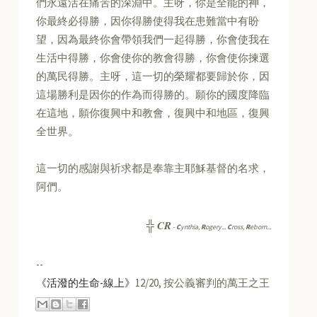
們永遠活在痛苦的深淵中。主呀，你是全能的神，
你最終必得勝，因你得勝使得我在患難當中有盼
望，因為最終你會帶領我們一起得勝，你會使我在
生活中得勝，你會使你的教會得勝，你會使你揀選
的萬民得勝。主呀，這一切的榮耀都要歸於你，因
這場勝利是因你的作為而得勝的。願你的國度降臨
在這地，願你復興中和教會，復興中和地區，復興
全世界。
這一切的感謝與祈求都是奉靠主耶穌基督的名求，
阿們。
CR
╬
-
C
ynthia,
R
ogery...
C
ross,
R
eborn...
--
《活潑的生命-線上》
12/20, 按公義審判的萬王之王