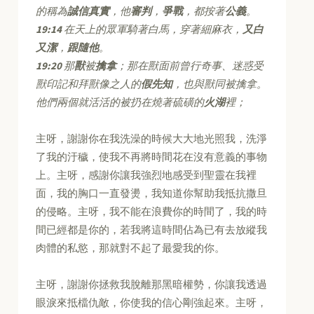
的稱為
誠信真實
，他
審判
，
爭戰
，都按著
公義
。
19:14
在天上的眾軍騎著白馬，穿著細麻衣，
又白
又潔
，
跟隨他
。
19:20
那
獸
被
擒拿
；那在獸面前曾行奇事、迷惑受
獸印記和拜獸像之人的
假先知
，也與獸同被擒拿。
他們兩個就活活的被扔在燒著硫磺的
火湖
裡；
主呀，謝謝你在我洗澡的時候大大地光照我，洗淨
了我的汙穢，使我不再將時間花在沒有意義的事物
上。主呀，感謝你讓我強烈地感受到聖靈在我裡
面，我的胸口一直發燙，我知道你幫助我抵抗撒旦
的侵略。主呀，我不能在浪費你的時間了，我的時
間已經都是你的，若我將這時間佔為已有去放縱我
肉體的私慾，那就對不起了最愛我的你。
主呀，謝謝你拯救我脫離那黑暗權勢，你讓我透過
眼淚來抵檔仇敵，你使我的信心剛強起來。主呀，