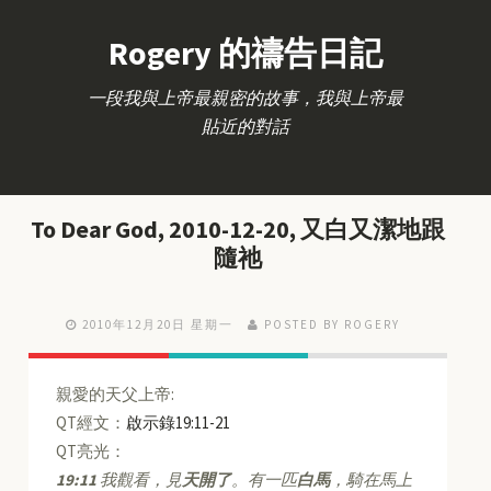
Rogery 的禱告日記
一段我與上帝最親密的故事，我與上帝最
貼近的對話
To Dear God, 2010-12-20, 又白又潔地跟
隨祂
2010年12月20日 星期一
POSTED BY ROGERY
親愛的天父上帝:
QT經文：
啟示錄19:11-21
QT亮光：
19:11
我觀看，見
天開了
。有一匹
白馬
，騎在馬上