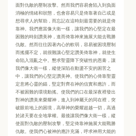
面對仇敵的壓制攻擊。然而我們容易會陷入到負面
消極的情緒和狀態，也會容易只是倚靠著自己或是
想尋求人的幫助，而忘記在這時刻最需要的就是倚
靠神。我們應當像大衛一樣，讓我們的心堅定在最
困難的時刻讚美神，進而倚靠神來施展大能去戰勝
仇敵。然而往往因著內心的軟弱，容易被困境壓制
而搖擺不定，就很難讓心堅定讚美倚靠神，就使生
命陷入混亂之中。懇求聖靈降下突破性的恩膏，讓
我們像大衛一樣，縱使深陷在動盪不安的困苦之
中，讓我們的心堅定讚美神。使我們的心倚靠聖靈
定意將心靈的錨，堅定對齊在神的信實和應許，而
不被困難的環境動搖。使我們的口在最深夜裡發出
對神的讚美來榮耀神，進入到神屬天的同在裡，突
破眼前地上的困境，高舉神的榮耀超越一切，高過
於諸天要在全地掌權。最後讓我們像大衛一樣，縱
使面對仇敵的壓制攻擊，堅定倚靠神施展大能戰勝
仇敵。使我們心被神的應許充滿，呼求神用大能的