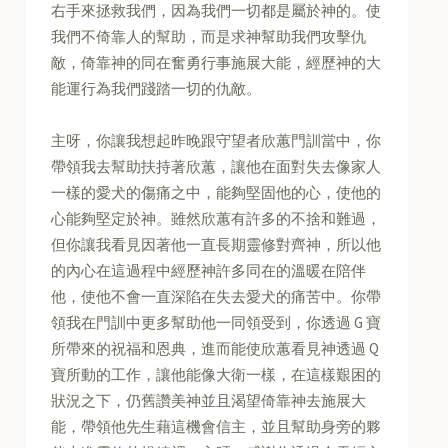
右手來拯救我們，因為我們一切都是屬於神的。使
我們不倚靠人的幫助，而是求神幫助我們攻擊仇
敵，倚靠神的同在奮勇行事施展大能，經歷神的大
能運行為我們踐踏一切的仇敵。
主呀，你讓我想起昨晚跟守望者欣蕙門訓當中，你
帶領我去幫助扶持著欣蕙，讓他在面對失去像家人
一樣的愛犬的傷痛之中，能夠堅固他的心，使他的
心能夠堅定於神。雖然欣蕙有許多的不捨和難過，
但你讓我看見因著他一直長期靈修對齊神，所以他
的內心在這過程中經歷神許多同在的溫暖在陪伴
他，使他不會一直深陷在失去愛犬的痛苦中。你帶
領我在門訓中更多幫助他一同領受到，你透過 G 寶
所帶來的祝福和恩典，進而能使欣蕙看見神透過 Q
寶所動的工作，讓他能像大衛一樣，在這樣艱困的
狀況之下，仍舊讚美神並且渴望倚靠神去施展大
能，帶領他先生藉這機會信主，並且幫助身旁的夥