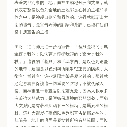
表著約旦河東的土地，而神主動地分開和丈量，就
代表著整個以色列全地的土地都是在神的主權和掌
管之中，是神親自劃分和看管的。這裡就彰顯出大
衛的禱告，是宣告著神的話語和應許，已經在他們
當中所宣告的主權。
主呀，進而神更進一步地宣告：「基列是我的；瑪
拿西是我的；以法蓮是護衛我頭的；猶大是我的
杖；」這裡的「基列」和「瑪拿西」是以色列邊疆
的地帶，這裡是以色列與仇敵爭戰重要的防線，大
衛宣告當神宣告這些邊疆地帶是屬於神的，那神就
必定會親自保護這一切重要的防線，不被仇敵入
侵。而神更進一步宣告以法蓮支派，因為人數眾多
有著強大的武力，是護衛保護神的頭的頭盔，而猶
大支派則是有著神所賜君王的權柄，是屬於神的權
杖。這裡大衛就把整個以色列都宣告是屬於神的，
無論是土地上的邊界是屬於神所擁有的範圍，而以