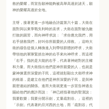
救的榮耀，而宣告願神能夠被高舉高過於諸天，願
神的榮耀高過於全地。
主呀，接著更進一步地融合詩篇第六十篇，大衛在
面對與以東爭戰失利時的哀求，大衛在面對被仇敵
打敗的困苦，而向神呼求說：「求你應允我們，用
右手拯救我們，好叫你所親愛的人得救。」這時大
衛的禱告從個人轉換進入到帶領群體的呼求，大衛
帶領他的軍隊緊抓住神的右手來向神呼求，而這裡
「右手」指的是大能的右手，代表著神絕對的主權
和力量。而大衛指出他們是神所親愛的人，也就是
蒙神揀選所深愛的子民，這裡就彰顯出大衛呼求神
的根基，是建立在他們是神所深愛的子民，是與神
親密連結的關係。進而大衛就更進一步宣告神過去
賜給他們的應許而說：「神已經指著他的聖潔說：
我要歡樂；我要分開示劍，丈量疏割谷。」這裡的
「示劍」代表著約旦河西的土地，而「疏割谷」代