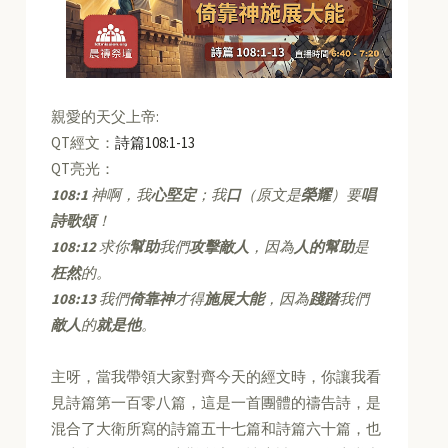
親愛的天父上帝:
QT經文：
詩篇108:1-13
QT亮光：
108:1
神啊，我
心堅定
；我
口
（原文是
榮耀
）要
唱
詩歌頌
！
108:12
求你
幫助
我們
攻擊敵人
，因為
人的幫助
是
枉然
的。
108:13
我們
倚靠神
才得
施展大能
，因為
踐踏
我們
敵人
的
就是他
。
主呀，當我帶領大家對齊今天的經文時，你讓我看
見詩篇第一百零八篇，這是一首團體的禱告詩，是
混合了大衛所寫的詩篇五十七篇和詩篇六十篇，也