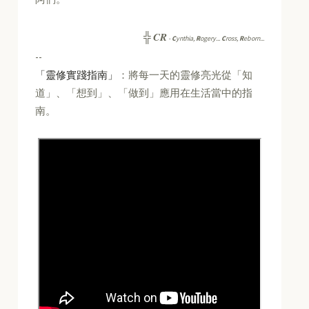
CR
╬
-
C
ynthia,
R
ogery...
C
ross,
R
eborn...
--
「靈修實踐指南」
：將每一天的靈修亮光從「知
道」、「想到」、「做到」應用在生活當中的指
南。