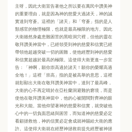
主呀，因此大衛宣告著他之所以要在萬民中讚美神
的重要理由，就是因為神的慈愛大過諸天，神的誠
實達到穹蒼。這裡的「諸天」和「穹蒼」指的是人
類感官的物理極限，也就是最高極限的地方。因此
大衛雖然身處患難困苦的黑暗洞穴裡，但他的靈在
敬拜讚美神當中，已經領受到神的慈愛和信實已經
帶領他超越突破一切的困難，使他經歷到神的慈愛
和信實超越於最高的極限。這使得大衛更進一步宣
告：「神啊，願你崇高過於諸天！願你的榮耀高過
全地！」這裡「崇高」指的是被高舉的意思，這裡
就彰顯出大衛在敬拜讚美神當中，達到了最高峰，
大衛的心不再定睛於在亞杜蘭洞避難的窘境，而是
使他在敬拜讚美神當中，他的心被開闊對齊神的眼
光和大能。當他仰望著神的慈愛和信實，就突破他
心中的一切負面思緒與困苦，而知道神的慈愛必定
看顧拯救他，神的信實必定會成就神賜給大衛的應
許。這使得大衛就在經歷神拯救前提先經歷被神拯