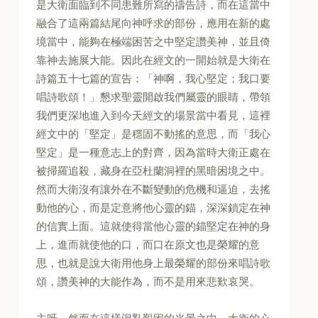
是大衛面臨到不同患難所寫的禱告詩，而在這當中
融合了這兩篇結尾向神呼求的部份，應用在新的處
境當中，能夠在極端困苦之中堅定讚美神，並且倚
靠神去施展大能。因此在經文的一開始就是大衛在
詩篇五十七篇的宣告：「神啊，我心堅定；我口要
唱詩歌頌！」懇求聖靈開啟我們屬靈的眼睛，帶領
我們更深地進入到今天經文的場景當中看見，這裡
經文中的「堅定」是穩固不動搖的意思，而「我心
堅定」是一種意志上的對齊，因為當時大衛正處在
被掃羅追殺，藏身在亞杜蘭洞裡的黑暗困境之中。
然而大衛沒有讓外在不斷變動的危機和逼迫，去搖
動他的心，而是定意將他心靈的錨，深深鎖定在神
的信實上面。這就使得當他心靈的錨堅定在神的身
上，進而就使他的口，而口在原文也是榮耀的意
思，也就是說大衛用他身上最榮耀的部份來唱詩歌
頌，讚美神的大能作為，而不是用來悲歎哀哭。