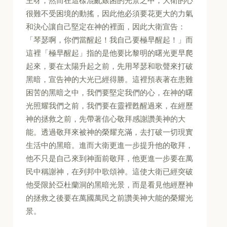
主呀，然而在這樣混亂艱困的光景之中，大衛的心
很難不受困境的動搖，因此他必須要花更大的力氣
和決心讓自己堅定在神的裡面，因此大衛宣告：
「琴瑟啊，你們當醒起！我自己要極早醒起！」而
這裡「極早醒起」指的是他要比黎明的曙光更早爬
起來，要在太陽升起之前，先用琴瑟和歌聲來打破
黑暗，宣告神的大光已經得勝。這裡預表著在患難
困苦的黑暗之中，我們要堅定我們的心，在神的曙
光照耀我們之前，我們要在靈裡甦醒過來，在經歷
神的拯救之前，先帶著信心敬拜感謝讚美神的大
能。透過敬拜來被神的榮耀充滿，去打破一切現實
生活中的黑暗。進而大衛更進一步提升他的敬拜，
他不只是自己來到神面前敬拜，他更進一步要在萬
民中稱謝神，在列邦中歌頌神。這使大衛已經突破
他受限於亞杜蘭洞的黑暗光景，而是看見他經歷神
的拯救之後要在萬國萬民之前讚美神大能的榮耀光
景。