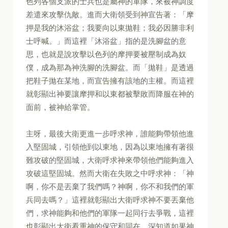
色列各個支派的士兵也是屬神的軍隊，來被神調度
差遣來攻擊仇敵。進而大衛領受到神宣告著：「摩
押是我的沐浴盆；我要向以東拋鞋；我必因勝非利
士呼喊。」而這裡「沐浴盆」指的是洗腳盆的意
思，也就是說攻擊以色列的摩押要被壓制成為奴
僕，成為那為神洗腳的洗腳盆。而「拋鞋」是透過
把鞋子拋在某地，而宣告擁有該地的主權。而這裡
就彰顯出神要讓摩押和以東都被擊敗而降服在神的
面前，被神給掌管。
主呀，最後大衛更進一步呼求神，誰能夠帶領他進
入堅固城，引領他到以東地，因為以東地擁有著很
難攻破的堅固城，大衛呼求神來帶領他們能夠進入
攻破這堅固城。然而大衛在失敗之中呼求神：「神
啊，你不是丟棄了我們嗎？神啊，你不和我們的軍
兵同去嗎？」這裡就彰顯出大衛呼求神不要丟棄他
們，求神能夠和他們的軍隊一起同行去爭戰，這裡
也彰顯出大衛看重神的保守和同在，深知道如果神