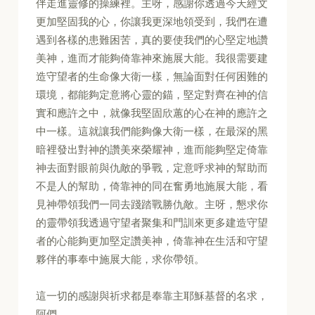
伴走進靈修的操練裡。主呀，感謝你透過今天經文
更加堅固我的心，你讓我更深地領受到，我們在遭
遇到各樣的患難困苦，真的要使我們的心堅定地讚
美神，進而才能夠倚靠神來施展大能。我很需要建
造守望者的生命像大衛一樣，無論面對任何困難的
環境，都能夠定意將心靈的錨，堅定對齊在神的信
實和應許之中，就像我堅固欣蕙的心在神的應許之
中一樣。這就讓我們能夠像大衛一樣，在最深的黑
暗裡發出對神的讚美來榮耀神，進而能夠堅定倚靠
神去面對眼前與仇敵的爭戰，定意呼求神的幫助而
不是人的幫助，倚靠神的同在奮勇地施展大能，看
見神帶領我們一同去踐踏戰勝仇敵。主呀，懇求你
的靈帶領我透過守望者聚集和門訓來更多建造守望
者的心能夠更加堅定讚美神，倚靠神在生活和守望
夥伴的事奉中施展大能，求你帶領。
這一切的感謝與祈求都是奉靠主耶穌基督的名求，
阿們。