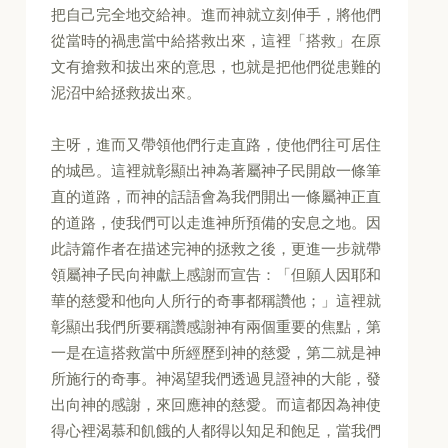
把自己完全地交給神。進而神就立刻伸手，將他們
從當時的禍患當中給搭救出來，這裡「搭救」在原
文有搶救和拔出來的意思，也就是把他們從患難的
泥沼中給拯救拔出來。
主呀，進而又帶領他們行走直路，使他們往可居住
的城邑。這裡就彰顯出神為著屬神子民開啟一條筆
直的道路，而神的話語會為我們開出一條屬神正直
的道路，使我們可以走進神所預備的安息之地。因
此詩篇作者在描述完神的拯救之後，更進一步就帶
領屬神子民向神獻上感謝而宣告：「但願人因耶和
華的慈愛和他向人所行的奇事都稱讚他；」這裡就
彰顯出我們所要稱讚感謝神有兩個重要的焦點，第
一是在這搭救當中所經歷到神的慈愛，第二就是神
所施行的奇事。神渴望我們透過見證神的大能，發
出向神的感謝，來回應神的慈愛。而這都因為神使
得心裡渴慕和飢餓的人都得以知足和飽足，當我們