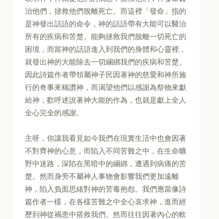
治他們，拯救他們脫離死亡。而這裡「發命」指的
是神發出話語的命令，神的話語帶有大能可以醫治
所有的疾病和苦楚。能夠拯救我們脫離一切死亡的
困境，而當神的話語進入到我們的身體和心靈裡，
就發出神的大能除去一切綑綁我們的疾病和苦楚。
因此詩篇作者帶領屬神子民因著神的慈愛和神所施
行的奇事來稱讚神，而渴望他們以感謝為祭物來獻
給神，歡呼述說著神大能的作為，也就是獻上全人
全心完全的感謝。
主呀，你讓我看見如今我們在現實生活中也會因著
不對齊神的心意，而陷入不同苦難之中，在生命曠
野中迷路，深陷在黑暗中的綑綁，遭遇到病痛的苦
楚。然而身旁不屬神人事物會影響我們更加遠離
神，陷入負面思緒對神的苦毒抱怨。我們應當像詩
篇作者一樣，在各樣苦難之中全心哀求神，進而經
歷到神從禍患中搭救我們。然而往往因著內心的軟