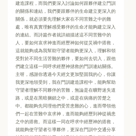
建造課程，而我們要深入討論如何跟夥伴建立門訓
的關係和連結，我們要跟夥伴的生命建立更深入的
關係，就必須要先理解大家在不同苦難之中的難
處，唯有真實理解感受夥伴的生命才能夠建立深入
的連結。而詩篇作者就詳細描述這不同苦難中的
人，要如何哀求神進而經歷神如何從災禍中搭救，
這就能夠成為我幫助守望者能夠更深入，理解和領
受對於不同生活苦難的夥伴，要如何去切入，跟他
們建立這樣一同呼求經歷神拯救的門訓連結關係。
主呀，感謝你透過今天經文更加堅固我的心，你讓
我更深地領受到，我在門訓建造課程中，能夠幫助
守望者理解不同夥伴的苦難，無論是在曠野迷失道
路，或是在黑暗捆鎖之中，或是在病痛的苦楚之
中。都能夠先同理他們受苦患難的心，進而帶領他
們一起在苦難中哀求神，進而能夠經歷到神從禍患
之中的搭救。而這樣一同在呼求中經歷神的搭救，
就能夠使守望者引導夥伴，更深在門訓中交通分享