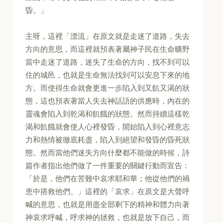
昏。」
主呀，這裡「漂流」在原文就是走迷了道路，失去
方向的意思，而這裡就預表著屬神子民在生命曠野
當中走迷了道路，迷失了生命的方向，找不到可以
住的城邑，也就是生命無法找到可以安息下來的地
方。而使得生命就會更進一步陷入到又飢又渴的狀
態，這也預表著當人失去神話語的供應時，內在的
靈魂會陷入到乾渴和飢餓的狀態。然而持續這樣乾
渴和飢餓就會使人心裡發昏，開始陷入到心裡意志
力和熱情被徹底耗盡，陷入到絕望和發昏的昏死狀
態。然而當他們迷失方向什麼都不能做的時候，詩
篇作者指出他們做了一件重要的關鍵行動而宣告：
「於是，他們在苦難中哀求耶和華；他從他們的禍
患中搭救他們。」這裡的「哀求」在原文是大聲呼
喊的意思，也就是用盡全部剩下的精神和體力向著
神哀求呼喊，呼求神的拯救，也就是放下自己，而