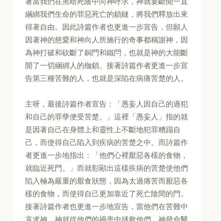
著當我們在黑暗死蔭中向神呼求，神就要斷開一直
綑綁我們生命的罪惡死亡的鎖鏈，將我們釋放出來
得著自由。因此詩篇作者也更進一步宣告，但願人
因著神的慈愛和神向人所施行的奇事都稱謝神，因
為神打破和砍斷了銅門和鐵閂，也就是神的大能斷
開了一切綑綁人的枷鎖。接著詩篇作者更進一步宣
告第三種苦難的人，也就是深陷在病痛苦楚的人。
主呀，最後詩篇作者宣告：「愚妄人因自己的過犯
和自己的罪孽便受苦楚。」這裡「愚妄人」指的就
是因著自己在身體上和靈性上不斷地犯罪糟蹋自
己，而使得自己陷入到疾病的苦楚之中。而詩篇作
者更進一步地指出：「他們心裡厭惡各樣的食物，
就臨近死門。」而就彰顯出這樣疾病的苦楚使他們
陷入極為嚴重的厭食狀態，因為太過痛苦而厭惡各
樣的食物，而使得自己更加靠近了死亡陰間的門。
接著詩篇作者也更進一步地宣告，當他們在苦難中
哀求神，神就從他們的禍患中拯救他們，神發命醫