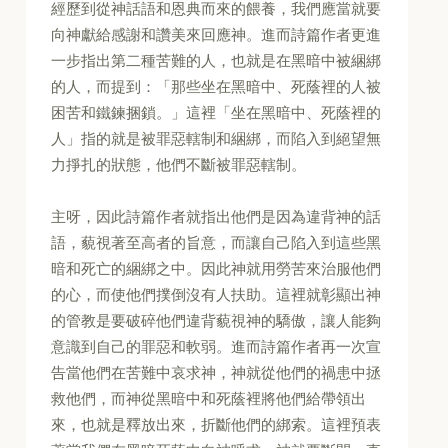
經歷到從神話語和恩典而來的餵養，我們應當就要
向神獻給感謝和讚美來回應神。進而詩篇作者更進
一步指出第二種苦難的人，也就是在黑暗中被綑綁
的人，而提到：「那些坐在黑暗中、死蔭裡的人被
困苦和鐵鍊捆鎖。」這裡「坐在黑暗中、死蔭裡的
人」指的就是被罪惡轄制和綑綁，而陷入到絕望無
力掙扎的狀態，他們不斷被罪惡轄制。
主呀，因此詩篇作者就指出他們是因為違背神的話
語，藐視著至高者的旨意，而讓自己陷入到這些黑
暗和死亡的綑綁之中。因此神就用勞苦來治服他們
的心，而使他們撲倒沒有人扶助。這裡就彰顯出神
的管教是要破碎他們違背藐視神的驕傲，讓人能夠
意識到自己的罪惡和軟弱。進而詩篇作者再一次宣
告當他們在苦難中哀求神，神就從他們的禍患中拯
救他們，而神從黑暗中和死蔭裡將他們給帶領出
來，也就是釋放出來，折斷他們的綁索。這裡預表