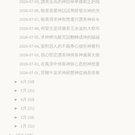
2026-07-09, 讚美至高的神抬舉卑微窮乏的我
2026-07-08, 敬畏喜愛神話語黑暗發出神的光
2026-07-07, 敬畏尋求神智慧遵行讚美神命令
2026-07-06, 仰望主是得勝君王永遠的大祭司
2026-07-05, 求神將仇敵咒詛翻轉成神的賜福
2026-07-04, 面對惡人的不義專心禱告神審判
2026-07-03, 我心堅定讚美神倚靠神施展大能
2026-07-02, 在風浪中倚靠神留心思想神慈愛
2026-07-01, 苦難中哀求神經歷神從禍患搭救
6月
(30)
►
5月
(31)
►
4月
(30)
►
3月
(31)
►
2月
(28)
►
1月
(31)
►
2025
(365)
►