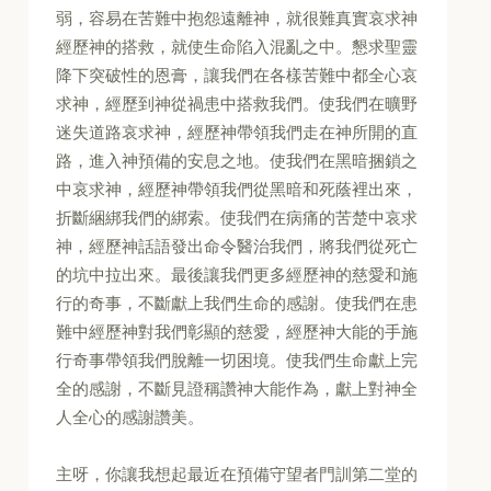
弱，容易在苦難中抱怨遠離神，就很難真實哀求神
經歷神的搭救，就使生命陷入混亂之中。懇求聖靈
降下突破性的恩膏，讓我們在各樣苦難中都全心哀
求神，經歷到神從禍患中搭救我們。使我們在曠野
迷失道路哀求神，經歷神帶領我們走在神所開的直
路，進入神預備的安息之地。使我們在黑暗捆鎖之
中哀求神，經歷神帶領我們從黑暗和死蔭裡出來，
折斷綑綁我們的綁索。使我們在病痛的苦楚中哀求
神，經歷神話語發出命令醫治我們，將我們從死亡
的坑中拉出來。最後讓我們更多經歷神的慈愛和施
行的奇事，不斷獻上我們生命的感謝。使我們在患
難中經歷神對我們彰顯的慈愛，經歷神大能的手施
行奇事帶領我們脫離一切困境。使我們生命獻上完
全的感謝，不斷見證稱讚神大能作為，獻上對神全
人全心的感謝讚美。
主呀，你讓我想起最近在預備守望者門訓第二堂的