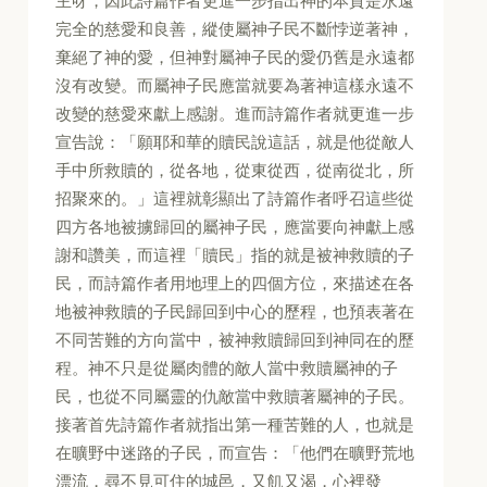
主呀，因此詩篇作者更進一步指出神的本質是永遠
完全的慈愛和良善，縱使屬神子民不斷悖逆著神，
棄絕了神的愛，但神對屬神子民的愛仍舊是永遠都
沒有改變。而屬神子民應當就要為著神這樣永遠不
改變的慈愛來獻上感謝。進而詩篇作者就更進一步
宣告說：「願耶和華的贖民說這話，就是他從敵人
手中所救贖的，從各地，從東從西，從南從北，所
招聚來的。」這裡就彰顯出了詩篇作者呼召這些從
四方各地被擄歸回的屬神子民，應當要向神獻上感
謝和讚美，而這裡「贖民」指的就是被神救贖的子
民，而詩篇作者用地理上的四個方位，來描述在各
地被神救贖的子民歸回到中心的歷程，也預表著在
不同苦難的方向當中，被神救贖歸回到神同在的歷
程。神不只是從屬肉體的敵人當中救贖屬神的子
民，也從不同屬靈的仇敵當中救贖著屬神的子民。
接著首先詩篇作者就指出第一種苦難的人，也就是
在曠野中迷路的子民，而宣告：「他們在曠野荒地
漂流，尋不見可住的城邑，又飢又渴，心裡發