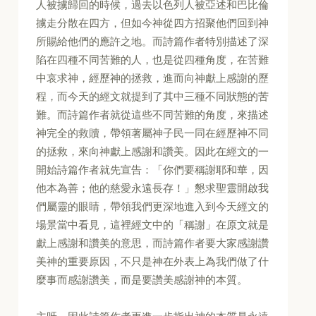
人被擄歸回的時候，過去以色列人被亞述和巴比倫
擄走分散在四方，但如今神從四方招聚他們回到神
所賜給他們的應許之地。而詩篇作者特別描述了深
陷在四種不同苦難的人，也是從四種角度，在苦難
中哀求神，經歷神的拯救，進而向神獻上感謝的歷
程，而今天的經文就提到了其中三種不同狀態的苦
難。而詩篇作者就從這些不同苦難的角度，來描述
神完全的救贖，帶領著屬神子民一同在經歷神不同
的拯救，來向神獻上感謝和讚美。因此在經文的一
開始詩篇作者就先宣告：「你們要稱謝耶和華，因
他本為善；他的慈愛永遠長存！」懇求聖靈開啟我
們屬靈的眼睛，帶領我們更深地進入到今天經文的
場景當中看見，這裡經文中的「稱謝」在原文就是
獻上感謝和讚美的意思，而詩篇作者要大家感謝讚
美神的重要原因，不只是神在外表上為我們做了什
麼事而感謝讚美，而是要讚美感謝神的本質。