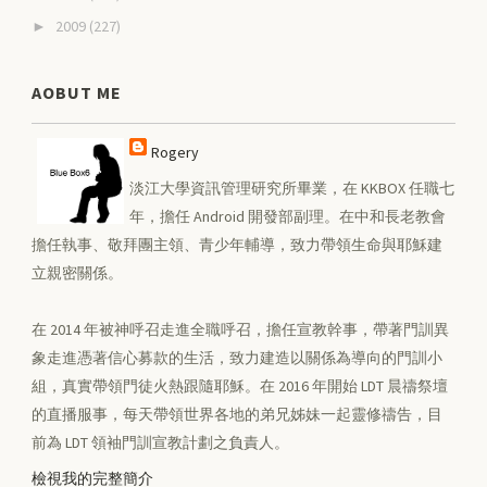
2009
(227)
►
AOBUT ME
Rogery
淡江大學資訊管理研究所畢業，在 KKBOX 任職七
年，擔任 Android 開發部副理。在中和長老教會
擔任執事、敬拜團主領、青少年輔導，致力帶領生命與耶穌建
立親密關係。
在 2014 年被神呼召走進全職呼召，擔任宣教幹事，帶著門訓異
象走進憑著信心募款的生活，致力建造以關係為導向的門訓小
組，真實帶領門徒火熱跟隨耶穌。在 2016 年開始 LDT 晨禱祭壇
的直播服事，每天帶領世界各地的弟兄姊妹一起靈修禱告，目
前為 LDT 領袖門訓宣教計劃之負責人。
檢視我的完整簡介