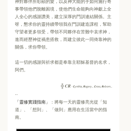
神對夥伴所彰顯的愛，以及神大能的手如何施行奇
事帶領他們脫離困境，使他們生命能夠向神獻上全
人全心的感謝讚美，建立深厚的門訓連結關係。主
呀，懇求你的靈持續帶領我在門訓建造課程，幫助
守望者更多領受，帶領不同夥伴在苦難中哀求神，
進而經歷神從禍患搭救，而建立彼此一同倚靠神的
關係，求你帶領。
這一切的感謝與祈求都是奉靠主耶穌基督的名求，
阿們。
CR
╬
-
C
ynthia,
R
ogery...
C
ross,
R
eborn...
--
「靈修實踐指南」
：將每一天的靈修亮光從「知
道」、「想到」、「做到」應用在生活當中的指
南。