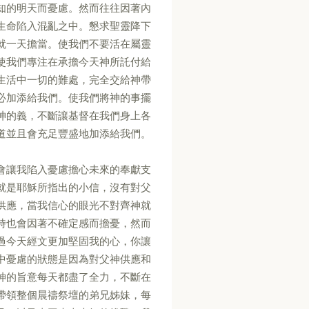
知的明天而憂慮。然而往往因著內
生命陷入混亂之中。懇求聖靈降下
就一天擔當。使我們不要活在屬靈
使我們專注在承擔今天神所託付給
生活中一切的難處，完全交給神帶
必加添給我們。使我們將神的事擺
神的義，不斷讓基督在我們身上各
道並且會充足豐盛地加添給我們。
會讓我陷入憂慮擔心未來的奉獻支
就是耶穌所指出的小信，沒有對父
供應，當我信心的眼光不對齊神就
時也會因著不確定感而擔憂，然而
過今天經文更加堅固我的心，你讓
中憂慮的狀態是因為對父神供應和
神的旨意每天都盡了全力，不斷在
帶領整個晨禱祭壇的弟兄姊妹，每