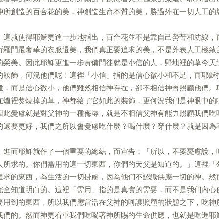
神所創造的百合花的美，神創造生命本質的美，勝過外在一切人工的
，這就使得耶穌更進一步地指出，百合花並不是靠自己勞苦和紡線，
所羅門最奢華的衣服還美，我們真正要追求的美，不是外表人工極致
的榮美。因此耶穌更進一步責備門徒就是小信的人，野地裡的草今天
的妝飾，何況他們呢！這裡「小信」指的是信心微小和不足，而耶穌
難，而是信心微小，他們雖然相信神存在，卻不相信神會照顧他們。
在爐裡焚燒掉的草，神都給了它如此的裝飾，更何況我們是神眼中的
因此憂慮就是對父神的一種侮辱，就是不相信父神有能力照顧我們吃
的還要更好，我們之所以會憂慮吃什麼？喝什麼？穿什麼？就是因為
，進而耶穌就作了一個重要的總結，而宣告：「所以，不要憂慮說，
人所求的。你們需用的這一切東西，你們的天父是知道的。」這裡「
追求的東西，為生活的一切掛慮，因為他們不認識供應一切的神。然
完全知道明白的。這裡「需用」指的是真實的需要，而不是我們內心
要用到的東西，所以我們應當活在父神的呵護照顧的狀態之下，吃神
我們的。然而神更看重我們吃喝著神所賜的生命供應，也就是吃進耶