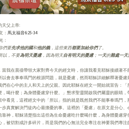
的天父上帝:
經文：
馬太福音6:25-34
亮光：
你們要
先求他的國
和
他的義
，這些東西
都要加給你們
了。
所以，不要
為明天憂慮
，因為明天
自有明天的憂慮
；
一天
的
難處一天
，當我在晨禱帶領大家對齊今天的經文時，你讓我看見耶穌接續著不
所以會去事奉瑪門的根源問題，就是憂慮，然而耶穌詳細解釋著憂慮
我們在心中的主人和天上的父親。因此耶穌在經文一開始就宣告：「
麼，喝什麼；為身體憂慮穿什麼。」懇求聖靈開啟我們屬靈的眼睛，
當中看見，這裡經文中的「所以」指的就是既然我們不能事奉瑪門，
一步真實解決門徒內心最擔憂的事。這裡的「憂慮」在原文是分心、
信靠神，耶穌清楚指出這些為生命憂慮吃什麼喝什麼，為身體憂慮穿
心，被切割成許多碎片，而是我們的心無法完全專注在神要我們專注