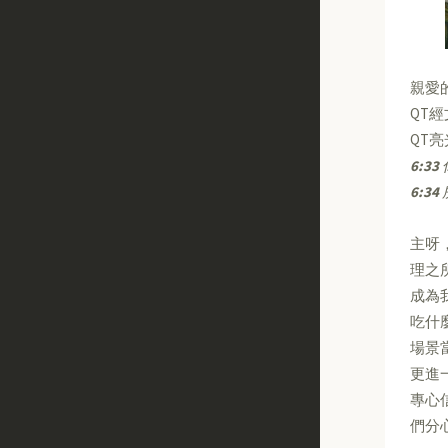
親愛
QT
QT
6:33
6:34
主呀
理之
成為
吃什
場景
更進
專心
們分