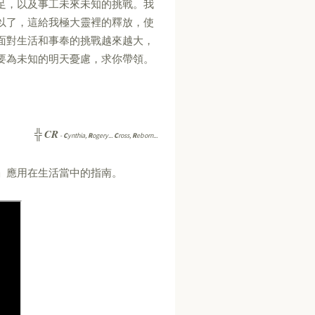
足，以及事工未來未知的挑戰。我
以了，這給我極大靈裡的釋放，使
面對生活和事奉的挑戰越來越大，
要為未知的明天憂慮，求你帶領。
CR
╬
-
C
ynthia,
R
ogery...
C
ross,
R
eborn...
」應用在生活當中的指南。