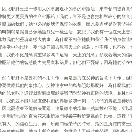
，因此耶穌更進一步用大的事勝過小的事的辯證法，來帶領門徒真實
神將更大更寶貴的生命都賜給了我們，豈不是也會把相對較小的飲食
身體賜給我們，祂也必賜給我們保護的衣裳。因此憂慮就是對著父神
的時刻就是讓自己像屬靈孤兒一樣生活，忘記了我們有一位在天上豐
拯救我們的靈魂這樣大的事，為什麼不相信祂能夠養活我們的身體這
實生活中的比喻，要門徒仔細去觀察天上的飛鳥，也不種，也不收，
牠，我們不比飛鳥貴重得多嗎？這裡「天上的飛鳥」預表著屬天的信
神賜給他們的智慧能力去覓食和築巢，但他們不憂慮，因為牠們活在
，然而耶穌不是要我們不用工作，而是盡力在父神的旨意下工作，但
神要供應我們的事擔心。父神連家中的鳥都照顧那麼好，為什麼我們
祂的兒女呢？這裡就彰顯出耶穌要我們對父神有正確的認識，並且也
到，我們並不能用思慮使我們的壽數多加一刻，而我們的壽數是神所
，因此憂慮並不能解決問題，連最微小的增加一點壽數都不能，所以
一步用野地裡的百合花來跟所羅門極榮華時所穿戴的作比較，這裡「
沒有人工的信心生活。而「所羅門極榮華的時候」指的是所羅門當王
最奢華的時期，他身上所穿戴的，象徵著人工極致的榮耀。耶穌指出