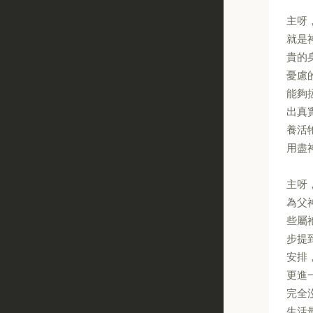
主呀
就是
貴的
憂慮
能夠
出真
養活
用盡
主呀
為父
些屬
步提
安排
更進
完全
生活