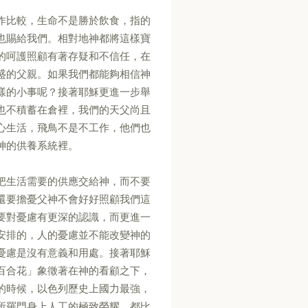
作比較，生命不是勝於飲食，指的
也賜給我們。相對地神都將這樣寶
的呵護照顧有著存疑和不信任，在
盛的父親。如果我們都能夠相信神
樣的小事呢？接著耶穌更進一步舉
也不積蓄在倉裡，我們的天父尚且
心生活，飛鳥不是不工作，他們也
神的供養系統裡。
把生活需要的供應交給神，而不要
還要擔憂父神不會好好照顧我們這
要對憂慮有更深的認識，而更進一
安排的，人的憂慮並不能改變神的
憂慮是沒有意義和用處。接著耶穌
百合花」象徵著在神的看顧之下，
的時候，以色列歷史上國力最強，
所羅門身上人工的極致榮耀，都比