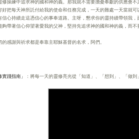
靈修操練中追求神的國和神的義。那我就不需要擔憂奉獻的供應會不
好好把每天神所託付給我的使命和任務完成，一天的難處一天當就可
有信心持續走這憑信心的事奉道路。主呀，懇求你的靈持續帶領我，
能夠帶著信心仰望著愛我的父神，堅持先追求神的國和神的義，而不
切的感謝與祈求都是奉靠主耶穌基督的名求，阿們。
修實踐指南」
：將每一天的靈修亮光從「知道」、「想到」、「做到