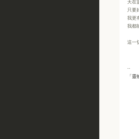
天在
只要
我更
我都
這一
--
「靈