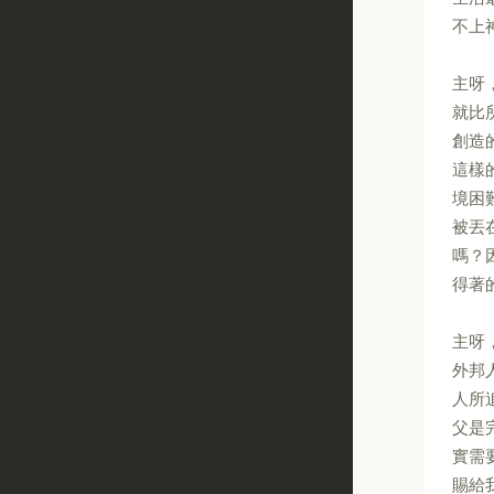
不上
主呀
就比
創造
這樣
境困
被丟
嗎？
得著
主呀
外邦
人所
父是
實需
賜給