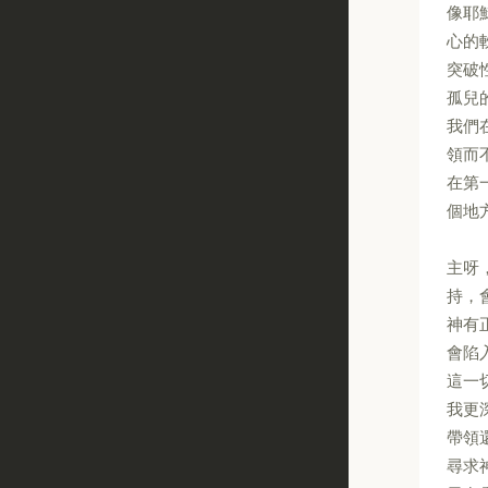
像耶
心的
突破
孤兒
我們
領而
在第
個地
主呀
持，
神有
會陷
這一
我更
帶領
尋求