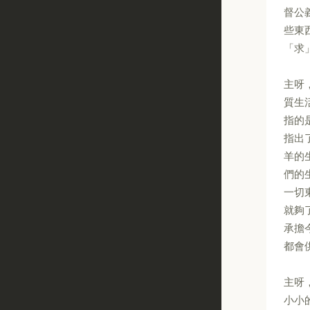
督公
些東
「求
主呀
質生
指的
指出
羊的
們的
一切
就夠
承擔
都會
主呀
小小