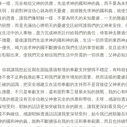
穌一樣，完全相信父神的供應，先追求神的國和神的義，而不要為未
軟弱，容易對神沒信心就為明天憂慮，就很難先求神的國和義，就使
性的恩膏，讓我們像耶穌一樣，不要為明天的未知憂慮，一天的難處
的狀態，而是充滿信心將明天的憂慮交託給呵護我們的父神來安排。
在生活中的人事物，盡力完成神所託付給我們的責任，倚靠神去勝過
不擔憂。最後讓我們先追求神的國和神的義，生活一切所需的東西神
一優先，竭力追求神的國不斷擴張在我們生活的掌管範圍，並且追求
方彰顯出來。使我們完全相信我們生活中所需的一切供應，父神必知
，你就讓我想起近期在面臨晨禱祭壇的奉獻支持變得不穩定，有時就
會不會不足夠負擔起事工和我們家逐年增加的需要。然而這樣的憂慮
正確的認識，把安全感建立在這些奉獻的支持而不是背後從父神來的
入擔憂。不只是奉獻支持，還有面對事工發展未知的挑戰，我的心有
切真的都是沒有完全信賴父神會完全的供應和帶領。主呀，感謝你透
深領受到，耶穌的話語更加突破我生命的眼光，讓我更深刻看見我心
還不夠確信。感謝耶穌透過話語讓我更深領受到，如今我已經順服在
神的國和神的義，能夠不斷擴張在我的生活和事奉範圍，而且也持續