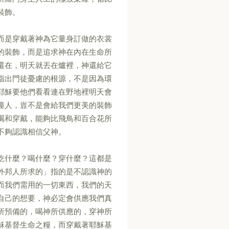
裝飾。
而是穿戴著神為它量身訂做的衣裳
的裝飾，而是追求神在內在生命所
還在，明天就丟在爐裡，神還給它
指出門徒憂慮的根源，不是因為環
耶穌要他們看看連在野地裡明天會
瞳人，豈不是會給我們更美的裝飾
喝和穿戴，能夠比飛鳥和百合花所
不夠認識相信父神。
吃什麼？喝什麼？穿什麼？這都是
外邦人所求的」指的是不認識神的
而我們需用的一切東西，我們的天
自己的想要，神必定會供應我們真
所預備的，喝神所供應的，穿神所
穌基督生命之糧，而穿戴著耶穌基