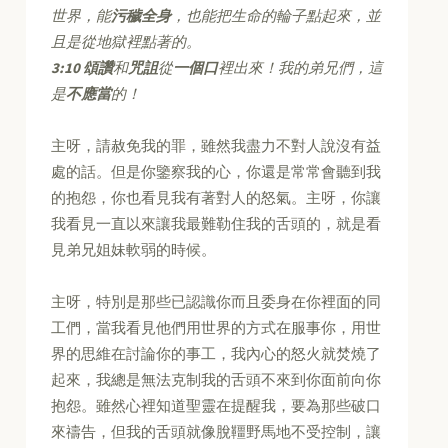
世界，能
污穢全身
，也能把生命的輪子點起來，並
且是從地獄裡點著的。
3:10
頌讚
和
咒詛
從
一個口
裡出來！我的弟兄們，這
是
不應當
的！
主呀，請赦免我的罪，雖然我盡力不對人說沒有益
處的話。但是你鑒察我的心，你還是常常會聽到我
的抱怨，你也看見我有著對人的怒氣。主呀，你讓
我看見一直以來讓我最難勒住我的舌頭的，就是看
見弟兄姐妹軟弱的時候。
主呀，特別是那些已認識你而且委身在你裡面的同
工們，當我看見他們用世界的方式在服事你，用世
界的思維在討論你的事工，我內心的怒火就焚燒了
起來，我總是無法克制我的舌頭不來到你面前向你
抱怨。雖然心裡知道聖靈在提醒我，要為那些破口
來禱告，但我的舌頭就像脫韁野馬地不受控制，讓