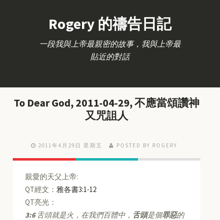
Rogery 的禱告日記
一段我與上帝最親密的故事，我與上帝最
貼近的對話
To Dear God, 2011-04-29, 不應當頌讚神
又咒詛人
2011年4月29日 星期五
POSTED BY ROGERY
親愛的天父上帝:
QT經文：
雅各書3:1-12
QT亮光：
3:6
舌頭就是火，在我們百體中，
舌頭
是個
罪惡
的