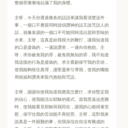
整個罪漸漸地佔滿了我的身體。
主呀，今天你透過雅各的話語來讓我看清楚這件
事，一個口不應當同時說頌讚神的話又說咒詛人的
話，就像泉源的一個口不可能同時流出甜和苦味的
水來。主呀，這真是給我很大的鞭打，讓我知道我
的口是虛偽的，一邊說讚美，一邊向你抱怨。主
呀，求你赦免我的罪，赦免我無知的罪，我不知道
我這樣的行為是虛偽的。求主看顧保守我的舌頭，
使我能夠咬住真理，讓聖靈來引導我，使我的嘴能
用祝福和讚美來取代抱怨與咒詛。
主呀，謝謝你使我知道我應當怎麼行，求你堅定我
的信心，使我能活出耶穌的樣式。當我受逼迫患難
時，使我能看見耶穌與我同在，讓我的心能得著安
慰，保守住我的舌頭能不再犯罪。主呀，這對我來
說真是一件困難的事，但我深信在你沒有難成的