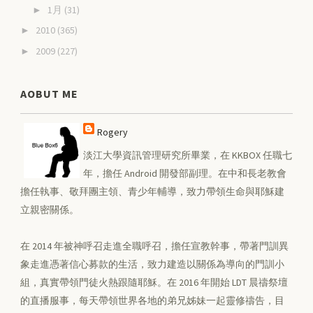
1月
(31)
►
2010
(365)
►
2009
(227)
►
AOBUT ME
Rogery
淡江大學資訊管理研究所畢業，在 KKBOX 任職七
年，擔任 Android 開發部副理。在中和長老教會
擔任執事、敬拜團主領、青少年輔導，致力帶領生命與耶穌建
立親密關係。
在 2014 年被神呼召走進全職呼召，擔任宣教幹事，帶著門訓異
象走進憑著信心募款的生活，致力建造以關係為導向的門訓小
組，真實帶領門徒火熱跟隨耶穌。在 2016 年開始 LDT 晨禱祭壇
的直播服事，每天帶領世界各地的弟兄姊妹一起靈修禱告，目