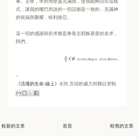
事。主呀，求你用聖靈充滿我，使我能夠活出這樣
式，讓我的嘴巴所說的一切話都是一致的，充滿神
的祝福與榮耀，哈利路亞。
這一切的感謝與祈求都是奉靠主耶穌基督的名求，
阿們。
CR
╬
-
C
ynthia,
R
ogery...
C
ross,
R
eborn...
--
《活潑的生命-線上》
4/29, 舌頭的威力與難以管制
較新的文章
首頁
較舊的文章