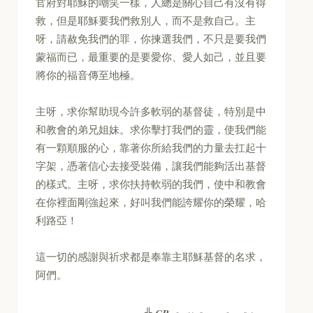
官府對耶穌的嘲笑一樣，人總是關心自己有沒有得
救，但是耶穌要我們救別人，而不是救自己。主
呀，請赦免我們的罪，你揀選我們，不只是要我們
蒙福而已，最重要的是要愛你、愛人如己，並且要
將你的福音傳至地極。
主呀，求你幫助現今許多軟弱的基督徒，特別是中
和教會的弟兄姐妹。求你擊打我們的靈，使我們能
有一顆順服的心，靠著你所給我們的力量去扛起十
字架，憑著信心去接受裝備，讓我們能夠活出基督
的樣式。主呀，求你扶持軟弱的我們，使中和教會
在你裡面剛強起來，好叫我們能誇耀你的榮耀，哈
利路亞！
這一切的感謝與祈求都是奉靠主耶穌基督的名求，
阿們。