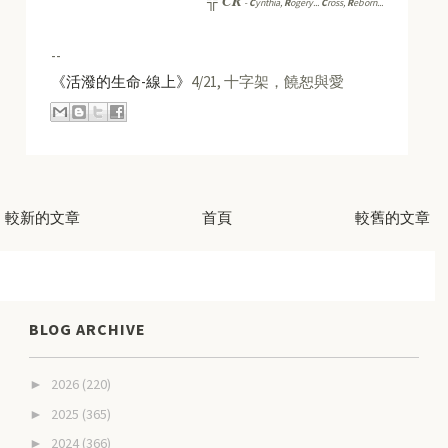
CR
╬
-
C
ynthia,
R
ogery...
C
ross,
R
eborn...
--
《活潑的生命-線上》
4/21, 十字架，饒恕與愛
較新的文章
首頁
較舊的文章
BLOG ARCHIVE
2026
(220)
►
2025
(365)
►
2024
(366)
►