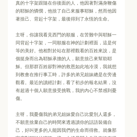
真的十字架跟隨在你後面的人，他因著對滿身鞭傷
的耶穌的憐憫，他捨了自己來服事耶穌，然而他因
著捨己、背起十字架，最後得到了永恆的生命。
主呀，你讓我看見西門的順服，在苦難中與耶穌一
同背起十字架，一同順服在神的計劃裡面，這是何
等的美好。他相對於站在那裡觀看的百姓來說，是
個挺身而出為耶穌承擔的人，願意捨己來幫助耶
穌。但那群百姓卻對神的救恩如此地冷漠，我就想
到教會在推行事工時，許多的弟兄姐妹總是在旁邊
觀看。最近的讀經計劃，看了初步的報名結果，沒
有超過十個人願意接受挑戰，我的內心不禁感到憂
傷。
主呀，我憂傷我的弟兄姐妹愛自己比愛別人還多，
不願意捨棄自己的時間來透過讀你的話語裝備自
己，好叫更多的人能因我們的生命而得救。就像那