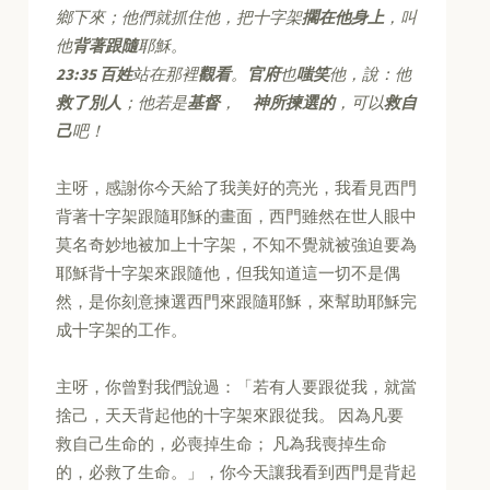
鄉下來；他們就抓住他，把十字架
擱在他身上
，叫
他
背著跟隨
耶穌。
23:35
百姓
站在那裡
觀看
。
官府
也
嗤笑
他，說：他
救了別人
；他若是
基督
，
神所揀選的
，可以
救自
己
吧！
主呀，感謝你今天給了我美好的亮光，我看見西門
背著十字架跟隨耶穌的畫面，西門雖然在世人眼中
莫名奇妙地被加上十字架，不知不覺就被強迫要為
耶穌背十字架來跟隨他，但我知道這一切不是偶
然，是你刻意揀選西門來跟隨耶穌，來幫助耶穌完
成十字架的工作。
主呀，你曾對我們說過：「若有人要跟從我，就當
捨己，天天背起他的十字架來跟從我。 因為凡要
救自己生命的，必喪掉生命； 凡為我喪掉生命
的，必救了生命。」，你今天讓我看到西門是背起