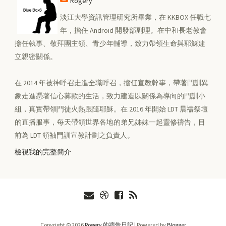
Rogery
淡江大學資訊管理研究所畢業，在 KKBOX 任職七
年，擔任 Android 開發部副理。在中和長老教會
擔任執事、敬拜團主領、青少年輔導，致力帶領生命與耶穌建
立親密關係。
在 2014 年被神呼召走進全職呼召，擔任宣教幹事，帶著門訓異
象走進憑著信心募款的生活，致力建造以關係為導向的門訓小
組，真實帶領門徒火熱跟隨耶穌。在 2016 年開始 LDT 晨禱祭壇
的直播服事，每天帶領世界各地的弟兄姊妹一起靈修禱告，目
前為 LDT 領袖門訓宣教計劃之負責人。
檢視我的完整簡介
Copyright ©
2026
Rogery 的禱告日記
| Powered by
Blogger