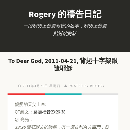
Rogery 的禱告日記
一段我與上帝最親密的故事，我與上帝最
貼近的對話
To Dear God, 2011-04-21, 背起十字架跟
隨耶穌
2011年4月21日 星期四
POSTED BY ROGERY
親愛的天父上帝:
QT經文：
路加福音23:26-38
QT亮光：
23:26
帶耶穌去的時候，有一個古利奈人
西門
，從