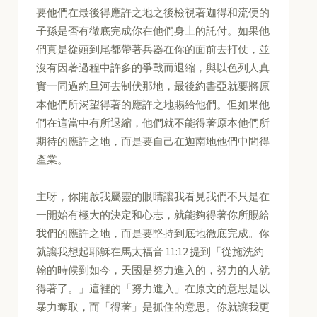
要他們在最後得應許之地之後檢視著迦得和流便的
子孫是否有徹底完成你在他們身上的託付。如果他
們真是從頭到尾都帶著兵器在你的面前去打仗，並
沒有因著過程中許多的爭戰而退縮，與以色列人真
實一同過約旦河去制伏那地，最後約書亞就要將原
本他們所渴望得著的應許之地賜給他們。但如果他
們在這當中有所退縮，他們就不能得著原本他們所
期待的應許之地，而是要自己在迦南地他們中間得
產業。
主呀，你開啟我屬靈的眼睛讓我看見我們不只是在
一開始有極大的決定和心志，就能夠得著你所賜給
我們的應許之地，而是要堅持到底地徹底完成。你
就讓我想起耶穌在馬太福音 11:12 提到「從施洗約
翰的時候到如今，天國是努力進入的，努力的人就
得著了。」這裡的「努力進入」在原文的意思是以
暴力奪取，而「得著」是抓住的意思。你就讓我更