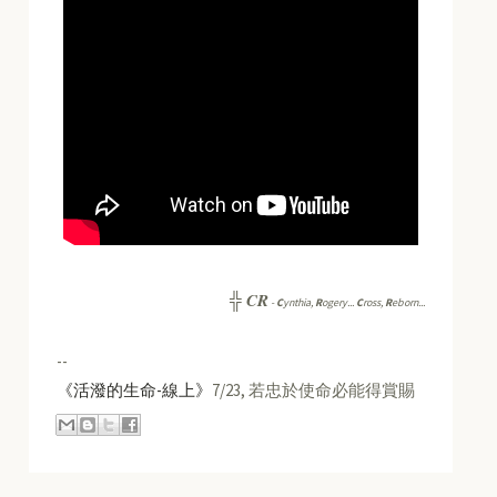
CR
╬
-
C
ynthia,
R
ogery...
C
ross,
R
eborn...
--
《活潑的生命-線上》
7/23, 若忠於使命必能得賞賜