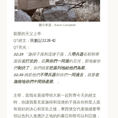
圖片來源：Kevin Campbell
親愛的天父上帝:
QT經文：
民數記32:28-42
QT亮光：
32:29
「迦得子孫和流便子孫，凡
帶兵器
在耶和華
面前
去打仗的
，若
與你們一同過
約旦河，那地被你
們
制伏了
，你們就要
把基列地給他們為業
。
32:30
倘若他們
不帶兵器
和你們
一同過去
，就要
在
迦南地你們中間得產業
。」
主呀，當我在晨禱帶領大家一起對齊今天的經文
時，你讓我看見當迦得和流便的子孫在你和眾人面
有很好的決心和宣告之後，摩西便交代著接續要帶
領以色列人進應許之地的約書亞和祭司以利亞撒，