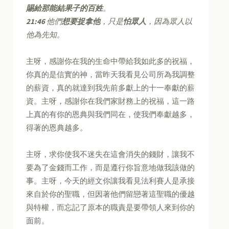
賜給那能結果子的百姓
。
21:46
他們
想要捉拿他
，只是
怕眾人
，因為眾人以
他為先知。
主呀，感謝你在我的生命中帶給我如此多的祝福，
你真的是信實的神，當昨天我看見公司所為我調整
的薪資，真的就達到我先前多獻上的十一奉獻的薪
資。主呀，感謝你在我們家財務上的祝福，這一路
上真的有你的恩典與我們同在，使我們奉獻越多，
得著的恩典越多。
主呀，求你使我不迷失在這會消失的錢財，讓我不
要為了金錢而工作，而是遵行你旨意地做我該做的
事。主呀，今天的經文你讓我看見法利賽人是承接
來自於你的聖職，但因著他們留戀著這聖職的優越
與特權，而忘記了原本的職責是要帶領人來到你的
面前。