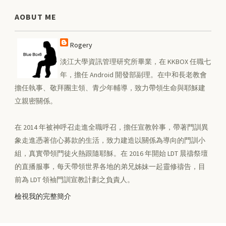
AOBUT ME
Rogery
淡江大學資訊管理研究所畢業，在 KKBOX 任職七
年，擔任 Android 開發部副理。在中和長老教會
擔任執事、敬拜團主領、青少年輔導，致力帶領生命與耶穌建
立親密關係。
在 2014 年被神呼召走進全職呼召，擔任宣教幹事，帶著門訓異
象走進憑著信心募款的生活，致力建造以關係為導向的門訓小
組，真實帶領門徒火熱跟隨耶穌。在 2016 年開始 LDT 晨禱祭壇
的直播服事，每天帶領世界各地的弟兄姊妹一起靈修禱告，目
前為 LDT 領袖門訓宣教計劃之負責人。
檢視我的完整簡介