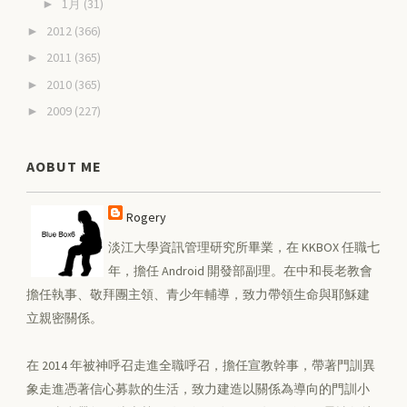
1月
(31)
►
2012
(366)
►
2011
(365)
►
2010
(365)
►
2009
(227)
►
AOBUT ME
Rogery
淡江大學資訊管理研究所畢業，在 KKBOX 任職七
年，擔任 Android 開發部副理。在中和長老教會
擔任執事、敬拜團主領、青少年輔導，致力帶領生命與耶穌建
立親密關係。
在 2014 年被神呼召走進全職呼召，擔任宣教幹事，帶著門訓異
象走進憑著信心募款的生活，致力建造以關係為導向的門訓小