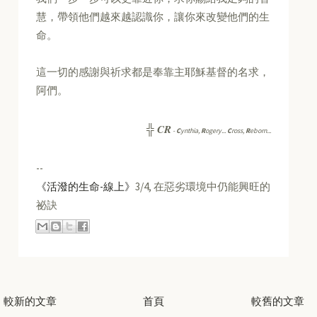
慧，帶領他們越來越認識你，讓你來改變他們的生
命。
這一切的感謝與祈求都是奉靠主耶穌基督的名求，
阿們。
CR
╬
-
C
ynthia,
R
ogery...
C
ross,
R
eborn...
--
《活潑的生命-線上》
3/4, 在惡劣環境中仍能興旺的
祕訣
較新的文章
首頁
較舊的文章