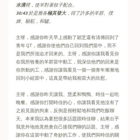
水溝
裡，使羊對著枝子配合。
30:43
於是雅各
極其發大
，得了許多的羊群、僕
婢、駱駝，和驢。
主呀，感謝你昨天早上感動了穎芝還有清傳回到了
青年 QT，感謝你使他們自己回到我們當中，而不
是我們所強迫才回來的。主呀，感謝你讓我看見你
在我所牧養的羊群當中動工，我深信他們的回來是
你所動的工，感謝你讓我看見一個一個青年漸漸地
回到小組當中，這真是帶給我相當大的欣慰。
主呀，感謝你昨天讓我、慧柔和鴨鴨、時佳一起吃
晚餐。感謝你打開時佳的心，你讓我看見他沒有了
之前見面的拘束，反倒是很輕鬆地和我們吃飯聊
天。本來我以為要想很多話題跟時佳聊，結果出乎
我意外地他竟然會自己接我們聊的話題。主呀，感
謝你在這當中動了奇妙的工作，使我們與時佳的關