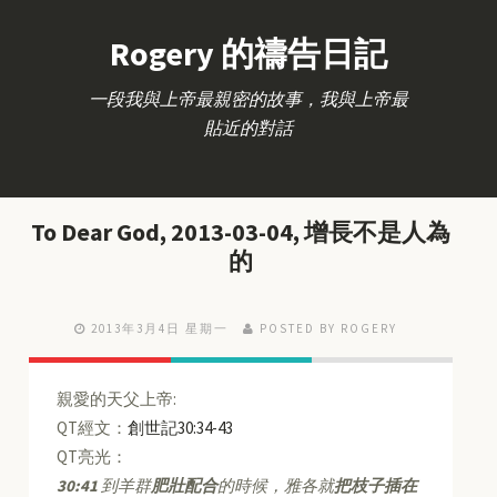
Rogery 的禱告日記
一段我與上帝最親密的故事，我與上帝最
貼近的對話
To Dear God, 2013-03-04, 增長不是人為
的
2013年3月4日 星期一
POSTED BY ROGERY
親愛的天父上帝:
QT經文：
創世記30:34-43
QT亮光：
30:41
到羊群
肥壯配合
的時候，雅各就
把枝子插在