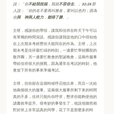
說：「你
不給我祝福
，我就
不容你去
。」
32:28
那
人說：「你的名不要再叫雅各，要叫以色列；因為
你
與 神與人較力
，
都得了勝
。」
主呀，感謝你的帶領，讓我和佳祥在昨天下午可以
有單獨的時間深談。感謝你讓我從他的口中得知他
在上次期末考經歷你大能同在的作為。主呀，上次
期末考是佳祥最忙碌的時刻，一邊要忙學校團契的
敬拜團，另一邊要忙教會的聖誕晚會，這兩件服事
帶給佳祥很大的挑戰，因為通常在考試的時刻，他
會放下所有的事來準備考試。
主呀，但你卻在這個時候呼召他出來，而且一次給
他兩個很大的服事。這兩個大服事所剩下來的時間
真的不多，佳祥只能向你呼求，懇求你能夠使他的
讀書效率提升。很奇妙的事發生了，他說他雖然相
對於班上非常認真的同學，花了不是那麼多的時