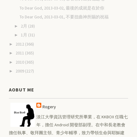
To Dear God, 2013-03-02, 最後的成就是在於你
To Dear God, 2013-03-01, 不要扭曲神所賜的祝福
2月
(28)
►
1月
(31)
►
2012
(366)
►
2011
(365)
►
2010
(365)
►
2009
(227)
►
AOBUT ME
Rogery
淡江大學資訊管理研究所畢業，在 KKBOX 任職七
年，擔任 Android 開發部副理。在中和長老教會
擔任執事、敬拜團主領、青少年輔導，致力帶領生命與耶穌建