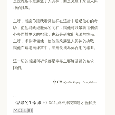
是說雅各不是勝過了人與神，而是克服了來自人與
神的挑戰。
主呀，感謝你讓我看見佳祥在這當中通過信心的考
驗，使他能夠經歷你的同在，讓他可以帶著這個信
心去面對更大的挑戰，也就是研究所考試的準備。
主呀，求你帶領他，使他能夠勝過人與神的挑戰，
讓他在這場磨練當中，漸漸長成為你合用的器皿。
這一切的感謝與祈求都是奉靠主耶穌基督的名求，
阿們。
CR
╬
-
C
ynthia,
R
ogery...
C
ross,
R
eborn...
--
《活潑的生命-線上》
3/11, 與神摔跤問題才會解決