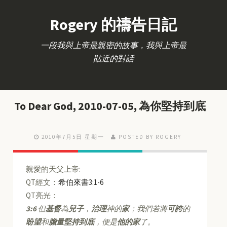
Rogery 的禱告日記
一段我與上帝最親密的故事，我與上帝最
貼近的對話
To Dear God, 2010-07-05, 為你堅持到底
2010年7月5日 星期一
POSTED BY ROGERY
親愛的天父上帝:
QT經文：
希伯來書3:1-6
QT亮光：
3:6
但
基督
為
兒子
，
治理
神的
家
；我們若將
可誇
的
盼望
和
膽量堅持到底
，便是
他的家
了。