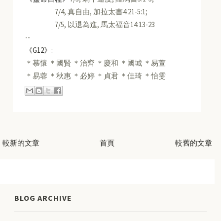
7/4, 真自由, 加拉太書4:21-5:1;
7/5, 以退為進, 馬太福音14:13-23
--
《G12》
:
＊慕懷 ＊國賢 ＊治齊 ＊慶和 ＊國城 ＊易萱
＊易蓉 ＊秋惠 ＊必婷 ＊貞君 ＊佳琦 ＊怡雯
較新的文章
首頁
較舊的文章
BLOG ARCHIVE