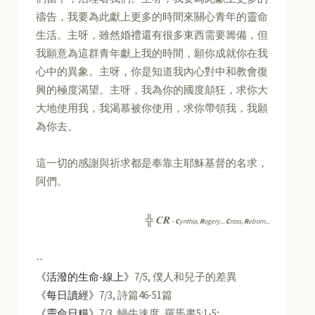
禱告，我要為此獻上更多的時間來關心青年的靈命
生活。主呀，雖然婚禮還有很多東西需要籌備，但
我願意為這群青年獻上我的時間，願你成就你在我
心中的異象。主呀，你是知道我內心對中和教會復
興的極度渴望。主呀，我為你的國度顛狂，求你大
大地使用我，我渴慕被你使用，求你帶領我，我願
為你去。
這一切的感謝與祈求都是奉靠主耶穌基督的名求，
阿們。
CR
╬
-
C
ynthia,
R
ogery...
C
ross,
R
eborn...
--
《活潑的生命-線上》
7/5, 僕人和兒子的差異
《每日讀經》
7/3, 詩篇46-51篇
《靈命日糧》
7/3, 蝸牛速度, 羅馬書5:1-5;