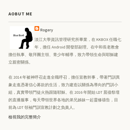
AOBUT ME
Rogery
淡江大學資訊管理研究所畢業，在 KKBOX 任職七
年，擔任 Android 開發部副理。在中和長老教會
擔任執事、敬拜團主領、青少年輔導，致力帶領生命與耶穌建
立親密關係。
在 2014 年被神呼召走進全職呼召，擔任宣教幹事，帶著門訓異
象走進憑著信心募款的生活，致力建造以關係為導向的門訓小
組，真實帶領門徒火熱跟隨耶穌。在 2016 年開始 LDT 晨禱祭壇
的直播服事，每天帶領世界各地的弟兄姊妹一起靈修禱告，目
前為 LDT 領袖門訓宣教計劃之負責人。
檢視我的完整簡介