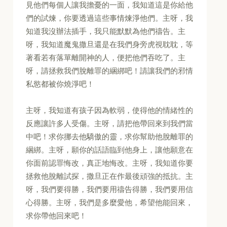
見他們每個人讓我擔憂的一面，我知道這是你給他
們的試煉，你要透過這些事情煉淨他們。主呀，我
知道我沒辦法插手，我只能默默為他們禱告。主
呀，我知道魔鬼撒旦還是在我們身旁虎視耽耽，等
著看若有落單離開神的人，便把他們吞吃了。主
呀，請拯救我們脫離罪的綑綁吧！請讓我們的邪情
私慾都被你燒淨吧！
主呀，我知道有孩子因為軟弱，使得他的情緒性的
反應讓許多人受傷。主呀，請把他帶回來到我們當
中吧！求你挪去他驕傲的靈，求你幫助他脫離罪的
綑綁。主呀，願你的話語臨到他身上，讓他願意在
你面前認罪悔改，真正地悔改。主呀，我知道你要
拯救他脫離試探，撒旦正在作最後頑強的抵抗。主
呀，我們要得勝，我們要用禱告得勝，我們要用信
心得勝。主呀，我們是多麼愛他，希望他能回來，
求你帶他回來吧！