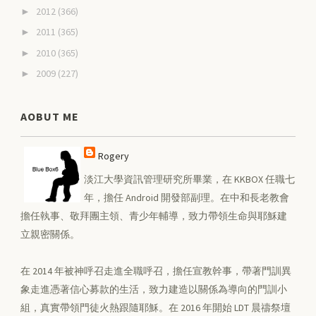
2012
(366)
►
2011
(365)
►
2010
(365)
►
2009
(227)
►
AOBUT ME
Rogery
淡江大學資訊管理研究所畢業，在 KKBOX 任職七
年，擔任 Android 開發部副理。在中和長老教會
擔任執事、敬拜團主領、青少年輔導，致力帶領生命與耶穌建
立親密關係。
在 2014 年被神呼召走進全職呼召，擔任宣教幹事，帶著門訓異
象走進憑著信心募款的生活，致力建造以關係為導向的門訓小
組，真實帶領門徒火熱跟隨耶穌。在 2016 年開始 LDT 晨禱祭壇