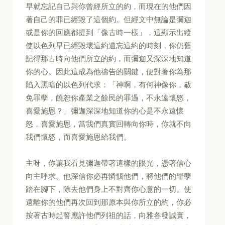
早就忘記自己與你曾經所立的約，而現在的他們因
著自己的罪已經毀了這個約。但經文中無論是彌迦
或是你的回應都提到「像古時一樣」，這顯示出縱
使以色列早已經毀壞這約遺忘這約的時刻，你仍舊
記得那古時向他們所立的約，而彌迦又深深地知道
你的心。因此這成為他禱告的關鍵，便對著你為那
陷入黑暗的以色列代求：「神啊，有何神像你，赦
免罪孽，饒恕你產業之餘民的罪過，不永遠懷怒，
喜愛施恩？」彌迦深深地知道你的心是不永遠懷
怒，喜愛施恩，當我們真實回轉向你時，你就不向
我們懷怒，而喜愛施恩給我們。
主呀，你讓我看見彌迦帶著這樣的眼光，憑著信心
向主呼求。他深信你必再憐憫他們，將他們的罪孽
踏在腳下，除去他們身上不對齊你心意的一切。使
遠離你的他們再次回到那原本與你所立的約，你必
按著古時起誓應許他們列祖的話，向雅各發誠實，