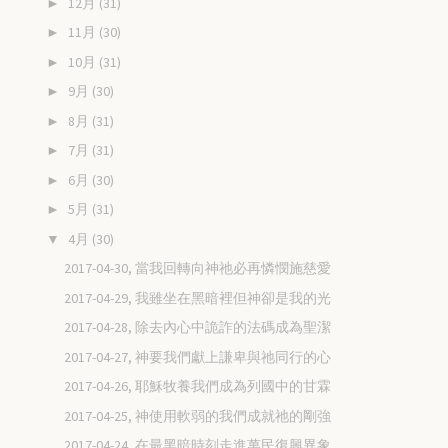
12月
(31)
►
11月
(30)
►
10月
(31)
►
9月
(30)
►
8月
(31)
►
7月
(31)
►
6月
(30)
►
5月
(31)
►
4月
(30)
▼
2017-04-30, 當我回轉向神祂必再憐憫施慈愛
2017-04-29, 我雖坐在黑暗裡但神卻是我的光
2017-04-28, 除去內心中詭詐的法碼成為聖潔
2017-04-27, 神要我們獻上謙卑與祂同行的心
2017-04-26, 耶穌牧養我們成為列國中的甘霖
2017-04-25, 神使用軟弱的我們成就祂的剛強
2017-04-24, 在最黑暗時刻走進萬民復興異象