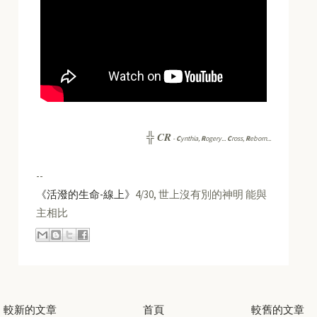
CR
╬
-
C
ynthia,
R
ogery...
C
ross,
R
eborn...
--
《活潑的生命-線上》
4/30, 世上沒有別的神明 能與
主相比
較新的文章
首頁
較舊的文章