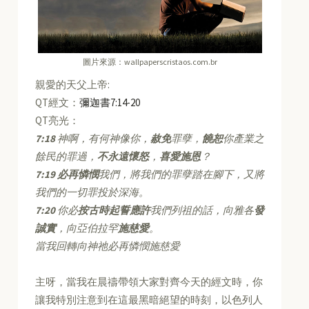
圖片來源：wallpaperscristaos.com.br
親愛的天父上帝:
QT經文：
彌迦書7:14-20
QT亮光：
7:18
神啊，有何神像你，
赦免
罪孽，
饒恕
你產業之
餘民的罪過，
不永遠懷怒
，
喜愛施恩
？
7:19
必再憐憫
我們，將我們的罪孽踏在腳下，又將
我們的一切罪投於深海。
7:20
你必
按古時起誓應許
我們列祖的話，向雅各
發
誠實
，向亞伯拉罕
施慈愛
。
當我回轉向神祂必再憐憫施慈愛
主呀，當我在晨禱帶領大家對齊今天的經文時，你
讓我特別注意到在這最黑暗絕望的時刻，以色列人