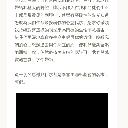
罪投於深海，而再次向我們施慈愛。主呀，感謝你
帶給我極大的盼望，讓我不陷入在我和門徒們生命
中那反反覆覆的困境中，使我有突破性的眼光知道
怎麼為我們生命來按著你的心意代求。懇求你帶領
我持續對齊這樣的眼光來為門徒的生命爭戰禱告，
使我們更深地真實在生命中經歷你的憐憫，喚醒我
們的心回想起過去與你所立的約，使我們能夠全然
地回轉向你，你就必按著古時的應許再向我們發誠
實施慈愛，求你帶領。
這一切的感謝與祈求都是奉靠主耶穌基督的名求，
阿們。