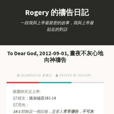
Rogery 的禱告日記
一段我與上帝最親密的故事，我與上帝最
貼近的對話
To Dear God, 2012-09-01, 晝夜不灰心地
向神禱告
2012年9月1日 星期六
POSTED BY ROGERY
親愛的天父上帝:
QT經文：
路加福音18:1-14
QT亮光：
18:1
耶穌設一個比喻，是要人
常常禱告
，
不可灰