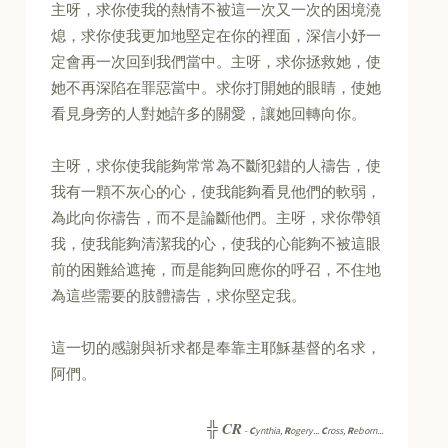
主呀，求你使我的熱情不被這一次又一次的困境澆
熄，求你使我更加地堅定在你的裡面，深信小妤一
定會再一次回到我們當中。主呀，求你拯救她，使
她不再深陷在罪惡當中。求你打開她的眼睛，使她
看見身旁的人對她許多的關愛，讓她回轉向你。
主呀，求你使我能夠常常為不斷犯錯的人禱告，使
我有一顆不灰心的心，使我能夠看見他們的軟弱，
為此向你禱告，而不是論斷他們。主呀，求你帶領
我，使我能夠清潔我的心，使我的心能夠不被這眼
前的困難給遮掩，而是能夠回應你的呼召，不住地
為這些需要的肢體禱告，求你堅定我。
這一切的感謝與祈求都是奉靠主耶穌基督的名求，
阿們。
CR
╬
-
C
ynthia,
R
ogery...
C
ross,
R
eborn...