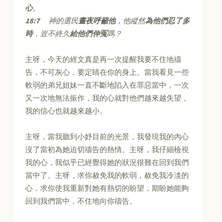
心
。
18:7
神的選民
晝夜呼籲他
，他縱然
為他們忍了多
時
，豈不終久
給他們伸冤
嗎？
主呀，今天的經文真是再一次提醒我要不住地禱
告，不可灰心，要定睛在你的身上。當我看見一些
軟弱的弟兄姐妹一直不斷地陷入在罪惡當中，一次
又一次地無法振作，我的心就對他們越來越失望，
我的信心也就越來越小。
主呀，當我聽到小妤目前的光景，我發現我的內心
沒了當初為她迫切禱告的熱情。主呀，我仔細檢視
我的心，我似乎已經覺得她的狀況很難在回到我們
當中了。主呀，求你赦免我的軟弱，赦免我冷淡的
心，求你使我重新對她有熱切的盼望，期盼她能夠
回到我們當中，不住地向你禱告。