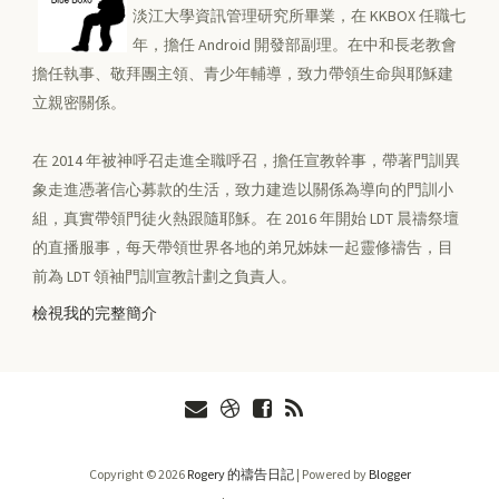
淡江大學資訊管理研究所畢業，在 KKBOX 任職七
年，擔任 Android 開發部副理。在中和長老教會
擔任執事、敬拜團主領、青少年輔導，致力帶領生命與耶穌建
立親密關係。
在 2014 年被神呼召走進全職呼召，擔任宣教幹事，帶著門訓異
象走進憑著信心募款的生活，致力建造以關係為導向的門訓小
組，真實帶領門徒火熱跟隨耶穌。在 2016 年開始 LDT 晨禱祭壇
的直播服事，每天帶領世界各地的弟兄姊妹一起靈修禱告，目
前為 LDT 領袖門訓宣教計劃之負責人。
檢視我的完整簡介
Copyright ©
2026
Rogery 的禱告日記
| Powered by
Blogger