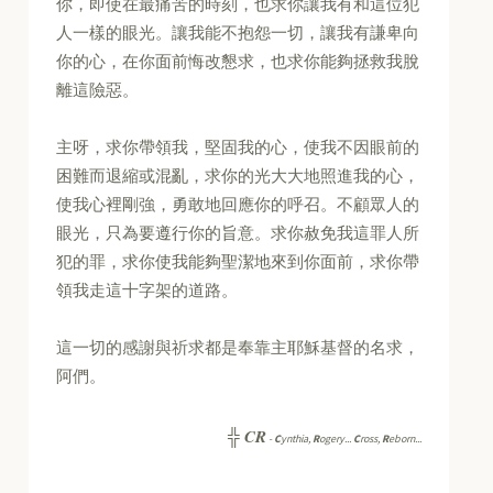
你，即使在最痛苦的時刻，也求你讓我有和這位犯
人一樣的眼光。讓我能不抱怨一切，讓我有謙卑向
你的心，在你面前悔改懇求，也求你能夠拯救我脫
離這險惡。
主呀，求你帶領我，堅固我的心，使我不因眼前的
困難而退縮或混亂，求你的光大大地照進我的心，
使我心裡剛強，勇敢地回應你的呼召。不顧眾人的
眼光，只為要遵行你的旨意。求你赦免我這罪人所
犯的罪，求你使我能夠聖潔地來到你面前，求你帶
領我走這十字架的道路。
這一切的感謝與祈求都是奉靠主耶穌基督的名求，
阿們。
CR
╬
-
C
ynthia,
R
ogery...
C
ross,
R
eborn...