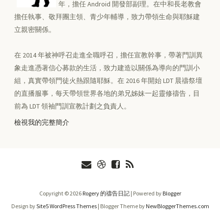
年，擔任 Android 開發部副理。在中和長老教會
擔任執事、敬拜團主領、青少年輔導，致力帶領生命與耶穌建
立親密關係。
在 2014 年被神呼召走進全職呼召，擔任宣教幹事，帶著門訓異
象走進憑著信心募款的生活，致力建造以關係為導向的門訓小
組，真實帶領門徒火熱跟隨耶穌。在 2016 年開始 LDT 晨禱祭壇
的直播服事，每天帶領世界各地的弟兄姊妹一起靈修禱告，目
前為 LDT 領袖門訓宣教計劃之負責人。
檢視我的完整簡介
Copyright ©
2026
Rogery 的禱告日記
| Powered by
Blogger
Design by
Site5 WordPress Themes
| Blogger Theme by
NewBloggerThemes.com