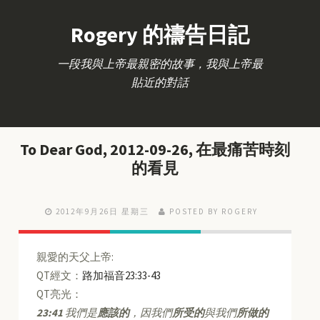
Rogery 的禱告日記
一段我與上帝最親密的故事，我與上帝最
貼近的對話
To Dear God, 2012-09-26, 在最痛苦時刻
的看見
2012年9月26日 星期三
POSTED BY ROGERY
親愛的天父上帝:
QT經文：
路加福音23:33-43
QT亮光：
23:41
我們是
應該的
，因我們
所受的
與我們
所做的