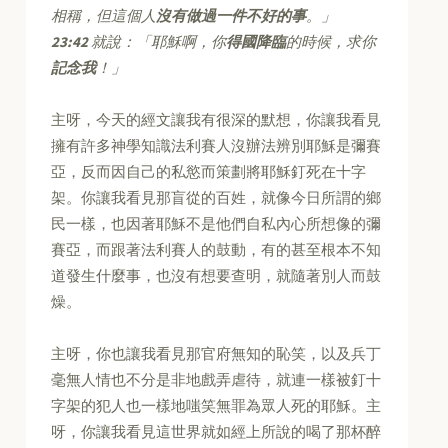
相稱，但這個人
沒有做過一件不好的事
。」
23:42
就說：「耶穌啊，你
得國降臨
的時候，求你
記念我
！」
主呀，今天的經文讓我有很深的默想，你讓我看見
擁有許多神學知識法利賽人沒辦法辨別耶穌是彌賽
亞，反而因自己的私慾而策劃將耶穌釘死在十字
架。你讓我看見那盲從的百姓，就像今日所謂的鄉
民一樣，也因著耶穌不是他們自私內心所想像的彌
賽亞，而跟著法利賽人的鼓動，有的甚至根本不知
道發生什麼事，也沒有想要查明，就隨著別人而鼓
燥。
主呀，你也讓我看見那官府無知的恥笑，以及兵丁
毫無人情也不分是非地戲弄虐待，就連一樣被釘十
字架的犯人也一樣地嗤笑無罪為眾人死的耶穌。主
呀，你讓我看見這世界就如經上所說的喝了那杯醉