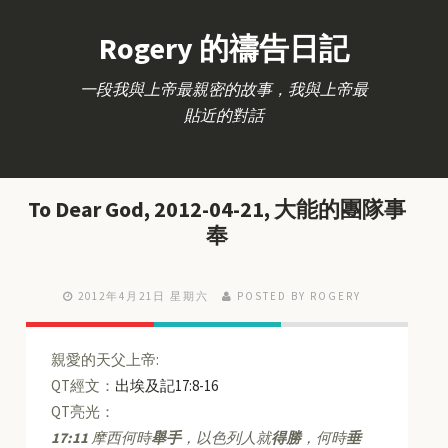
Rogery 的禱告日記
一段我與上帝最親密的故事，我與上帝最
貼近的對話
To Dear God, 2012-04-21, 大能的團隊事
奉
2012年4月21日 星期六
POSTED BY ROGERY
親愛的天父上帝:
QT經文：
出埃及記17:8-16
QT亮光：
17:11
摩西何時
舉手
，以色列人就
得勝
，何時
垂