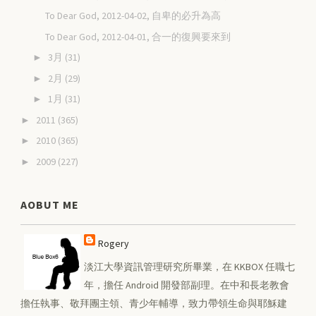
To Dear God, 2012-04-02, 自卑的必升為高
To Dear God, 2012-04-01, 合一的復興要來到
3月
(31)
►
2月
(29)
►
1月
(31)
►
2011
(365)
►
2010
(365)
►
2009
(227)
►
AOBUT ME
Rogery
淡江大學資訊管理研究所畢業，在 KKBOX 任職七
年，擔任 Android 開發部副理。在中和長老教會
擔任執事、敬拜團主領、青少年輔導，致力帶領生命與耶穌建