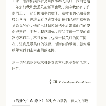
主呀，感謝你讓我看見團隊事奉的美好，我回想起
一年多前我和慧柔只能孤軍奮戰，如今我們有了許
多同工，一起分擔服事的擔子。在昨晚的小組長會
後分享時，你讓我看見這群小組長們已經開始有為
父為母的心，他們已經越來越把小組當成他們的使
命與責任。主呀，我感謝你，讓我這條十字架的道
路必不孤單，不只有你，也有一群美好的同工同
在，這真是最美好的祝福。感謝你的帶領，願你繼
續帶領我們走向復興的道路。
這一切的感謝與祈求都是奉靠主耶穌基督的名求，
阿們。
CR
╬
-
C
ynthia,
R
ogery...
C
ross,
R
eborn...
--
《活潑的生命-線上》
4/21, 合力禱告，偉大的得勝