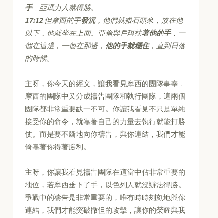
手
，亞瑪力人就得勝。
17:12
但摩西的手
發沉
，他們就搬石頭來，放在他
以下，他就坐在上面。亞倫與戶珥扶
著他的手
，一
個在這邊，一個在那邊，
他的手就穩住
，直到日落
的時候。
主呀，你今天的經文，讓我看見摩西的團隊事奉，
摩西的團隊中又分成禱告團隊和執行團隊，這兩個
團隊都非常重要缺一不可。你讓我看見不只是單純
接受你的命令，就靠著自己的力量去執行就能打勝
仗。而是要不斷地向你禱告，與你連結，我們才能
倚靠著你得著勝利。
主呀，你讓我看見禱告團隊在這當中佔非常重要的
地位，若摩西垂下了手，以色列人就沒辦法得勝。
爭戰中的禱告是非常重要的，唯有時時刻刻地與你
連結，我們才能突破撒但的攻擊，讓你的榮耀與我