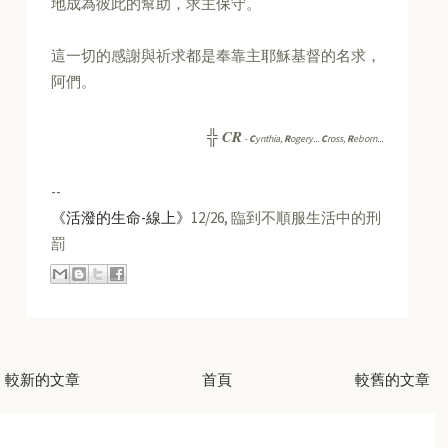
地成為彼此的幫助，求主保守。
這一切的感謝與祈求都是奉靠主耶穌基督的名求，
阿們。
CR
╬
-
C
ynthia,
R
ogery...
C
ross,
R
eborn...
--
《活潑的生命-線上》
12/26, 臨到不順服生活中的刑
罰
較新的文章
首頁
較舊的文章