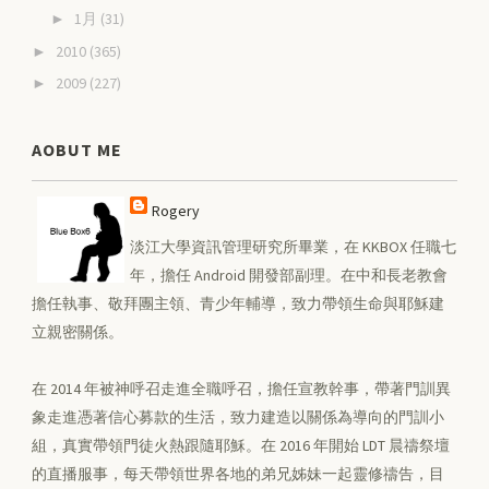
1月
(31)
►
2010
(365)
►
2009
(227)
►
AOBUT ME
Rogery
淡江大學資訊管理研究所畢業，在 KKBOX 任職七
年，擔任 Android 開發部副理。在中和長老教會
擔任執事、敬拜團主領、青少年輔導，致力帶領生命與耶穌建
立親密關係。
在 2014 年被神呼召走進全職呼召，擔任宣教幹事，帶著門訓異
象走進憑著信心募款的生活，致力建造以關係為導向的門訓小
組，真實帶領門徒火熱跟隨耶穌。在 2016 年開始 LDT 晨禱祭壇
的直播服事，每天帶領世界各地的弟兄姊妹一起靈修禱告，目