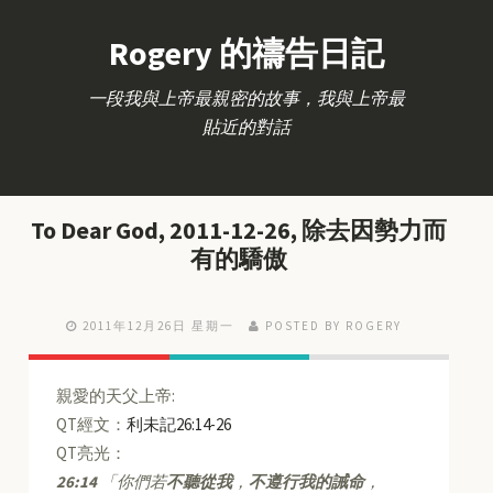
Rogery 的禱告日記
一段我與上帝最親密的故事，我與上帝最
貼近的對話
To Dear God, 2011-12-26, 除去因勢力而
有的驕傲
2011年12月26日 星期一
POSTED BY ROGERY
親愛的天父上帝:
QT經文：
利未記26:14-26
QT亮光：
26:14
「你們若
不聽從我
，
不遵行我的誡命
，