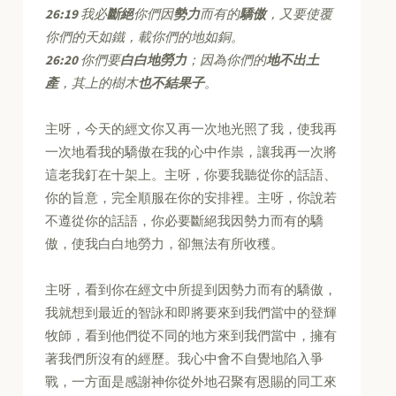
26:19
我必
斷絕
你們因
勢力
而有的
驕傲
，又要使覆
你們的天如鐵，載你們的地如銅。
26:20
你們要
白白地勞力
；因為你們的
地不出土
產
，其上的樹木
也不結果子
。
主呀，今天的經文你又再一次地光照了我，使我再
一次地看我的驕傲在我的心中作祟，讓我再一次將
這老我釘在十架上。主呀，你要我聽從你的話語、
你的旨意，完全順服在你的安排裡。主呀，你說若
不遵從你的話語，你必要斷絕我因勢力而有的驕
傲，使我白白地勞力，卻無法有所收穫。
主呀，看到你在經文中所提到因勢力而有的驕傲，
我就想到最近的智詠和即將要來到我們當中的登輝
牧師，看到他們從不同的地方來到我們當中，擁有
著我們所沒有的經歷。我心中會不自覺地陷入爭
戰，一方面是感謝神你從外地召聚有恩賜的同工來