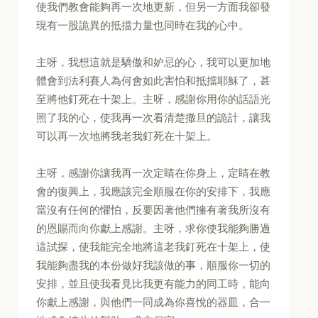
使我們教會能夠再一次地更新，但另一方面我卻發
現有一股詭異的抵擋力量也同時在我的心中。
主呀，我想這就是驕傲和妒忌的心，我可以更加地
體會到法利賽人為何會如此害怕和抵擋耶穌了，甚
至將他釘死在十架上。主呀，感謝你用你的話語光
照了我的心，使我再一次看清楚撒旦的詭計，讓我
可以再一次地將我老我釘死在十架上。
主呀，感謝你讓我再一次定睛在你身上，定睛在教
會的復興上，我應該完全順服在你的安排下，我應
當沒有任何的懼怕，反要因著他們擁有著我所沒有
的恩賜而向你獻上感謝。主呀，求你使我能夠勝過
這試探，使我能完全地將這老我釘死在十架上，使
我能夠盡我的本份做好我該做的事，順服你一切的
安排，並且使我看見比我更有能力的同工時，能向
你獻上感謝，與他們一同成為你喜悅的器皿，合一