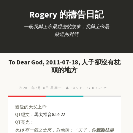
Rogery 的禱告日記
一段我與上帝最親密的故事，我與上帝最
貼近的對話
To Dear God, 2011-07-18, 人子卻沒有枕
頭的地方
2011年7月18日 星期一
POSTED BY ROGERY
親愛的天父上帝:
QT經文：
馬太福音8:14-22
QT亮光：
8:19
有一個文士來，對他說：「夫子，你
無論往那