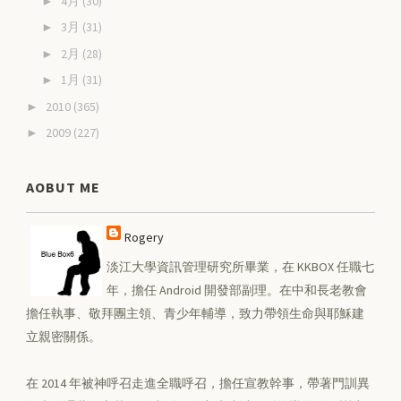
4月
(30)
►
3月
(31)
►
2月
(28)
►
1月
(31)
►
2010
(365)
►
2009
(227)
►
AOBUT ME
Rogery
淡江大學資訊管理研究所畢業，在 KKBOX 任職七
年，擔任 Android 開發部副理。在中和長老教會
擔任執事、敬拜團主領、青少年輔導，致力帶領生命與耶穌建
立親密關係。
在 2014 年被神呼召走進全職呼召，擔任宣教幹事，帶著門訓異