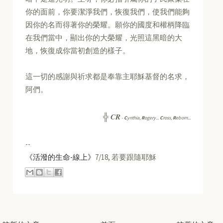
你的面前，你要潔淨我們，恢復我們，使我們能夠
因你的名而得著你的榮耀。願你的國度和權柄降臨
在我們當中，顯出你的大榮耀，光照這黑暗的大
地，恢復成你當初創造的樣子。
這一切的感謝與祈求都是奉靠主耶穌基督的名求，
阿們。
CR
╬
-
C
ynthia,
R
ogery...
C
ross,
R
eborn...
--
《活潑的生命-線上》
7/18, 若要跟隨耶穌