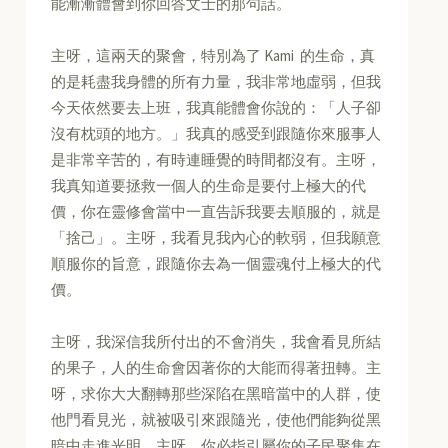
能漸漸體會到你回答文士的那句話。
主呀，這兩天的聚會，特別為了 Kami 的生命，真
的是耗盡我身體的所有力量，我非常地虛弱，但我
今天依然要去上班，我真能體會你說的：「人子卻
沒有枕頭的地方。」我真的感受到跟隨你來服事人
是非常辛苦的，有時連睡覺的時間都沒有。主呀，
我真知道要拯救一個人的生命是要付上極大的代
價，你在靈修會當中一直告訴我要去順服的，就是
「捨己」。主呀，我看見我內心的軟弱，但我願意
順服你的旨意，跟隨你去為一個靈魂付上極大的代
價。
主呀，我深信我所付出的不會消失，我會看見所結
的果子，人的生命會因著你的大能而得著扭轉。主
呀，求你大大翻轉那些深陷在黑暗當中的人群，使
他門看見光，就被吸引來跟隨光，使他們能夠從黑
暗中走進光明。主呀，你必指引屬你的子民聚集在