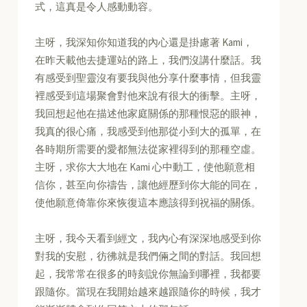
式，這真是令人感動動容。
主呀，我深知你知道我的內心還是掛慮著 Kami，
在昨天載他去捷運站的路上，我們沒講什麼話。我
有感受到聖靈沒有要我與他分享什麼事情，但我靈
裡感受到這場聚會對他來說有很大的衝擊。主呀，
我回想起他在描述他家庭關係的那種恨惡的眼神，
我真的很心痛，我感受到他那從小到大的孤單，在
各時期所需要的愛都無法從家裡得到的那種空虛。
主呀，求你大大地在 Kami 心中動工，使他願意相
信你，甚至向你禱告，讓他經歷到你大能的同在，
使他願意倚靠你來恢復這本應該得到祝福的關係。
主呀，我今天看到經文，我內心有深深地感受到你
對我的安慰，彷彿就是我們倆之間的對話。我回想
起，我常常在很多的時刻說你無論到哪裡，我都要
跟隨你。當現在我開始越來越跟隨你的時候，我才