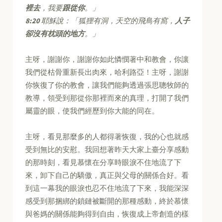
裡去
，我要
跟從你
。」
8:20
耶穌說：「狐狸有洞，天空的飛鳥有窩，
人子
卻沒有枕頭的地方
。」
主呀，謝謝你，謝謝你如此憐憫著中和教會，你讓
我們從枯骨重新長出肉來，哈利路亞！主呀，謝謝
你恢復了你的教會，讓我們能夠透過張思聰牧師的
教導，領受到那從你那裡而來的真理，打開了我們
屬靈的眼，使我們經歷到你大能的同在。
主呀，看見那麼多的人都得著恢復，我的心也就感
受到無比的安慰。我回想著昨天大家上臺分享感動
的那時刻，看見慕懷在分享時眼淚不住地流了下
來，卸下自己的驕傲，真正與父母的關係合好。看
到這一幕我的眼淚也忍不住地流了下來，我能深深
感受到那捆綁的鎖鏈被斷開的那種感動，終於慕懷
與爸媽的關係能夠得到自由，恢復成上帝創造的樣