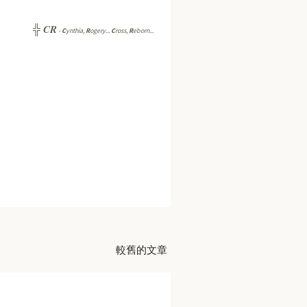
CR
╬
-
C
ynthia,
R
ogery...
C
ross,
R
eborn...
較舊的文章