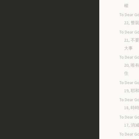
權
To Dear Go
22, 
To Dear Go
21, 
大事
To Dear Go
20, 
住
To Dear Go
19, 
To Dear Go
18, 
To Dear Go
17, 
To Dear Go