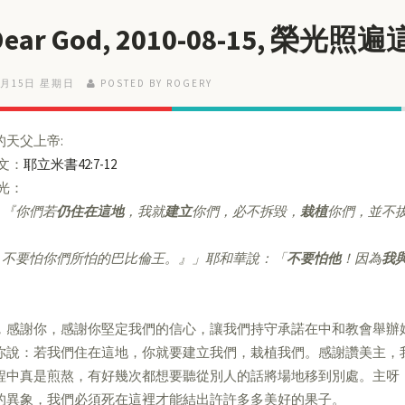
Dear God, 2010-08-15, 榮光照
8月15日 星期日
POSTED BY ROGERY
的天父上帝:
經文：
耶立米書42:7-12
亮光：
『你們若
仍住在這地
，我就
建立
你們，必不拆毀，
栽植
你們，並不
不要怕你們所怕的巴比倫王。』」耶和華說：「
不要怕他
！因為
我
，感謝你，感謝你堅定我們的信心，讓我們持守承諾在中和教會舉辦
你說：若我們住在這地，你就要建立我們，栽植我們。感謝讚美主，
程中真是煎熬，有好幾次都想要聽從別人的話將場地移到別處。主呀
的異象，我們必須死在這裡才能結出許許多多美好的果子。