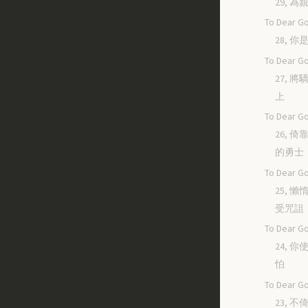
29, 
To Dear Go
28, 
To Dear Go
27, 
上
To Dear Go
26, 
的勇士
To Dear Go
25, 
受咒詛
To Dear Go
24, 
怕
To Dear Go
23, 