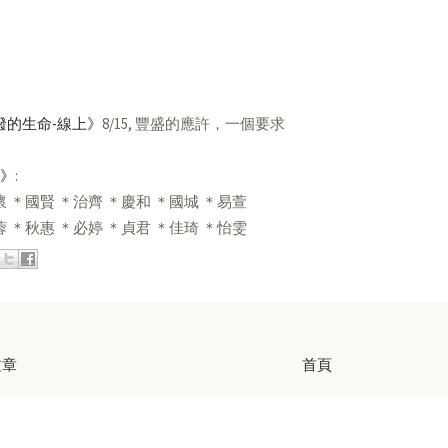
潑的生命-線上》
8/15, 豐盛的應許，一個要求
2》
:
 ＊國賢 ＊治齊 ＊慶和 ＊國城 ＊易萱
 ＊秋惠 ＊必婷 ＊貞君 ＊佳琦 ＊怡雯
文章
首頁