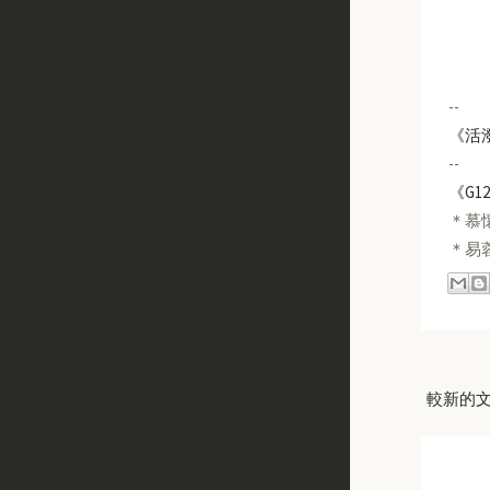
--
《活
--
《G1
＊慕懷
＊易蓉
較新的