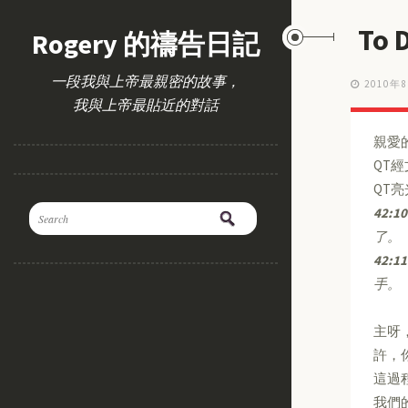
To 
Rogery 的禱告日記
一段我與上帝最親密的故事，
2010年
我與上帝最貼近的對話
親愛
QT
QT
42:10
了。
42:11
手。
主呀
許，
這過
我們