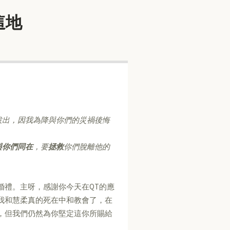
遍這地
拔出，因我為降與你們的災禍後悔
與你們同在
，要
拯救
你們脫離他的
婚禮。主呀，感謝你今天在QT的應
我和慧柔真的死在中和教會了，在
，但我們仍然為你堅定這你所賜給