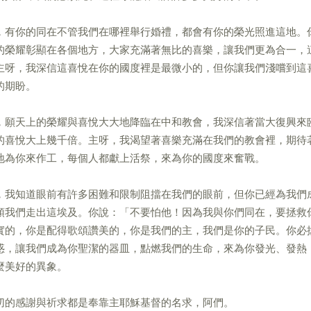
，有你的同在不管我們在哪裡舉行婚禮，都會有你的榮光照進這地。
的榮耀彰顯在各個地方，大家充滿著無比的喜樂，讓我們更為合一，
主呀，我深信這喜悅在你的國度裡是最微小的，但你讓我們淺嚐到這
的期盼。
，願天上的榮耀與喜悅大大地降臨在中和教會，我深信著當大復興來
的喜悅大上幾千倍。主呀，我渴望著喜樂充滿在我們的教會裡，期待
地為你來作工，每個人都獻上活祭，來為你的國度來奮戰。
，我知道眼前有許多困難和限制阻擋在我們的眼前，但你已經為我們
領我們走出這埃及。你說：「不要怕他！因為我與你們同在，要拯救
實的，你是配得歌頌讚美的，你是我們的主，我們是你的子民。你必
惑，讓我們成為你聖潔的器皿，點燃我們的生命，來為你發光、發熱
麼美好的異象。
切的感謝與祈求都是奉靠主耶穌基督的名求，阿們。