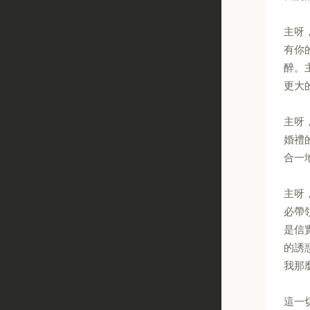
主呀
有你
醉。
更大
主呀
婚禮
合一
主呀
必帶
是信
的誘
我那
這一