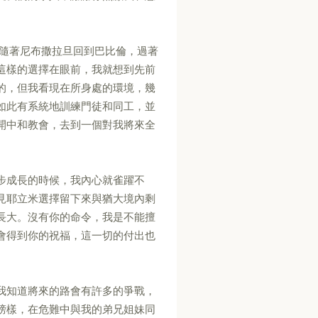
擇隨著尼布撒拉旦回到巴比倫，過著
這樣的選擇在眼前，我就想到先前
的，但我看現在所身處的環境，幾
如此有系統地訓練門徒和同工，並
開中和教會，去到一個對我將來全
步成長的時候，我內心就雀躍不
見耶立米選擇留下來與猶大境內剩
長大。沒有你的命令，我是不能擅
會得到你的祝福，這一切的付出也
我知道將來的路會有許多的爭戰，
榜樣，在危難中與我的弟兄姐妹同