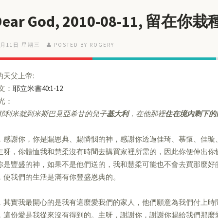
 Dear God, 2010-08-11, 留
8月11日 星期三
POSTED BY ROGERY
的天父上帝:
經文：
耶立米書40:1-12
亮光：
耶利米就到米斯巴見亞希甘的兒子
基大利
，在他那裡
住在境內剩下的
，感謝你，你是賜恩典、賜憐憫的神，感謝你透過佳琦、慕懷、佳璇
主呀，你體恤我和慧柔沒有時間去購買家裡所需的，因此你便伸出你
你是豐盛的神，如果不是他們送的，我和慧柔可能也不會去買那麼好
，使我們的生活是滿有你豐盛恩典的。
，其實我最開心的是我有這麼愛我們的家人，他們願意為我們付上時
，這份愛是我從來沒有得到的。主呀，謝謝你，謝謝你賜給我們那麼