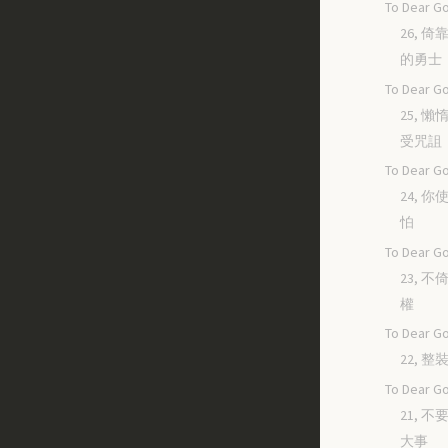
To Dear Go
26, 
的勇士
To Dear Go
25, 
受咒詛
To Dear Go
24, 
怕
To Dear Go
23, 
權
To Dear Go
22, 
To Dear Go
21, 
大事