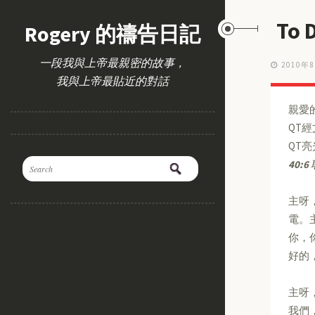
To
Rogery 的禱告日記
一段我與上帝最親密的故事，
2010年
我與上帝最貼近的對話
親愛
QT
QT
40:6
主呀
電。
你，
好的
主呀
我們