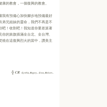
健康的教會，一個復興的教會。
讓我有預備心加快腳步地預備最好
有弟兄姐妹的靈命，我們不再是不
割吧！收割吧！我知道你要差派著
見你的旌旗插滿全台北、全台灣、
焚燒在這復興烈火的當中，讚美主
CR
╬
-
C
ynthia,
R
ogery...
C
ross,
R
eborn...