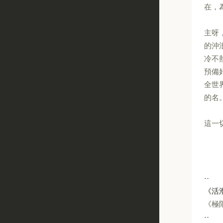
在，
主呀
的沖
冷不
預備
全世
的名
這一
--
《活
《極限
--