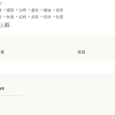
2》
:
 ＊國賢 ＊治齊 ＊慶和 ＊國城 ＊易萱
 ＊秋惠 ＊必婷 ＊貞君 ＊佳琦 ＊怡雯
文章
首頁
VE