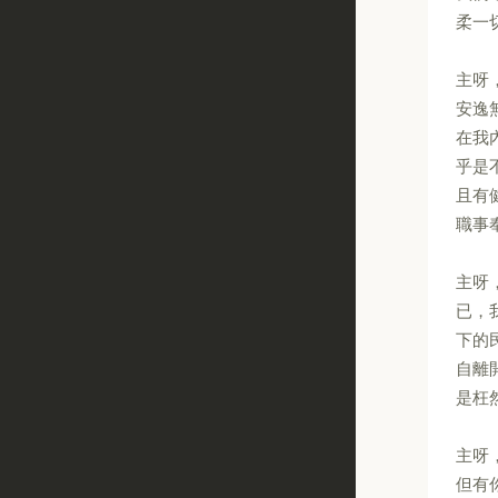
柔一
主呀
安逸
在我
乎是
且有
職事
主呀
已，
下的
自離
是枉
主呀
但有