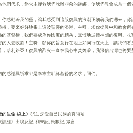
為他們代求，懇求主拯救我們脫離罪惡的綑綁，使我們教會成為一個
，你感動著我的靈，讓我感受到這股復興的浪潮正朝著我們湧來，你
浪板，要來好好地乘上這波聖靈的浪潮。主呀，求你復興中和教會所
熱的基督徒，我們要成為你國度的精兵，無懼地迎接神國的復興。收
好的人去收割！主呀，願你的旨意行在地上如同行在天上，讓我們看
界，哈利路亞！復興的烈火一直在我心中焚燒著，我深信台灣也將要
。
切的感謝與祈求都是奉靠主耶穌基督的名求，阿們。
潑的生命-線上》
8/11, 深愛自己民族的真領袖
讀經》出埃及記, 利未記, 民數記, 箴言